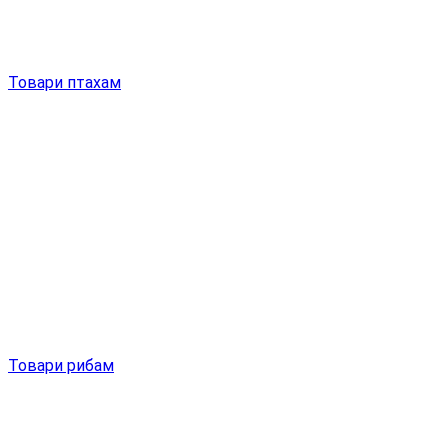
Товари птахам
Товари рибам