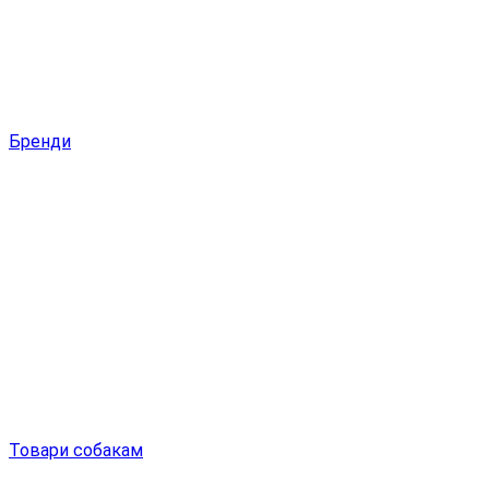
Бренди
Товари собакам