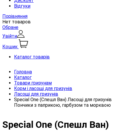
Дисконт
Відгуки
Порівняння
Нет товаров
Обране
Увійти
Кошик
Каталог товарів
Головна
Каталог
Товари гризунам
Корм і ласощі для гризунів
Ласощі для гризунів
Special One (Спешл Ван) Ласощі для гризунів
Пончики з паприкою, гарбузом та морквою
Special One (Спешл Ван)