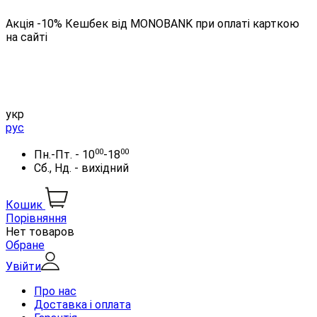
Акція -10% Кешбек від MONOBANK при оплаті карткою
на сайті
укр
рус
00
00
Пн.-Пт. - 10
-18
Сб., Нд. - вихідний
Кошик
Порівняння
Нет товаров
Обране
Увійти
Про нас
Доставка і оплата