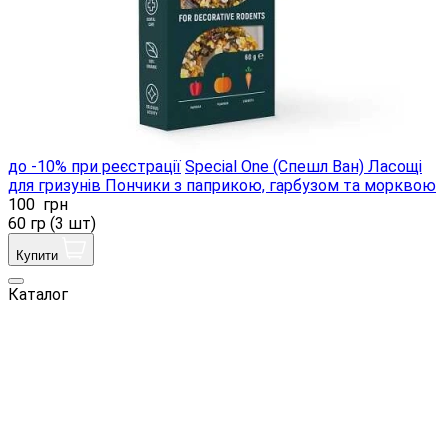
до -10% при реєстрації
Special One (Спешл Ван) Ласощі
для гризунів Пончики з паприкою, гарбузом та морквою
100
грн
60 гр (3 шт)
Купити
Каталог