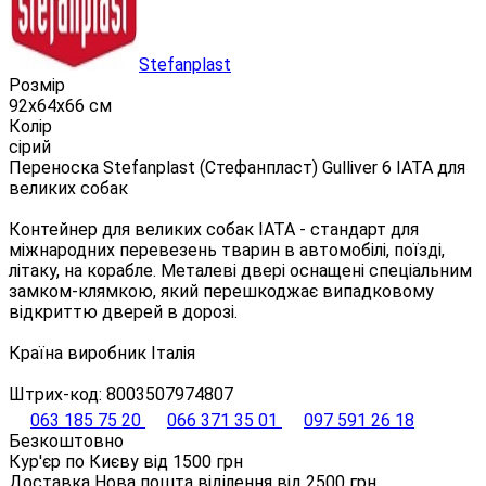
Stefanplast
Розмір
92х64х66 см
Колір
сірий
Переноска Stefanplast (Стефанпласт) Gulliver 6 IATA для
великих собак
Контейнер для великих собак IATA - cтандарт для
міжнародних перевезень тварин в автомобілі, поїзді,
літаку, на корабле. Металеві двері оснащені спеціальним
замком-клямкою, який перешкоджає випадковому
відкриттю дверей в дорозі.
Країна виробник Італія
Штрих-код: 8003507974807
063 185 75 20
066 371 35 01
097 591 26 18
Безкоштовно
Кур'єр по Києву від
1500
грн
Доставка Нова пошта віділення від
2500
грн