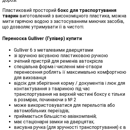
дорозі.
Пластиковий просторий
бокс для траспортування
тварин
виготовлений з високоміцного пластика, можна
мити гарячою водою з застосуванням миючих засобів,
що дозволяє утримувати її в чистоті.
Переноска Gulliver (Гулівер) купити
Gulliver 6 з металевими дверцятами
зі зручною вісувною пластиковою ручкою
зчіпний пристрій для ременів автокрісла
спеціальна форма і численні міні-отвори
перенесення роблять її максимально комфортною
для вихованця
відсік для зберігання корму / документів і люк для
контактування з твариною під час
транспортування на верхній частині боксу є тільки
в розмірах, починаючи з № 2
може використовуватися для перельотів або
автомобільних переїздів;
приймається більшістю авіакомпаній;
має стаціонарні замки на дверцятах;
висувна ручка (для зручності транспортування) є в