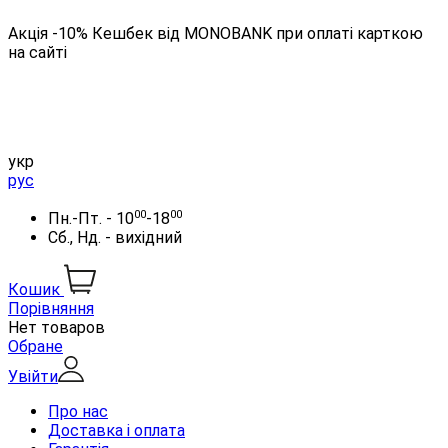
Акція -10% Кешбек від MONOBANK при оплаті карткою
на сайті
укр
рус
00
00
Пн.-Пт. - 10
-18
Сб., Нд. - вихідний
Кошик
Порівняння
Нет товаров
Обране
Увійти
Про нас
Доставка і оплата