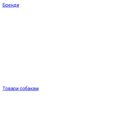
Бренди
Товари собакам