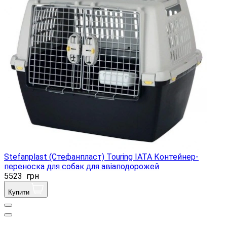
Stefanplast (Стефанпласт) Touring IATA Контейнер-
переноска для собак для авіаподорожей
5523
грн
Купити