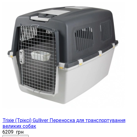
Trixie (Тріксі) Gulliver Переноска для транспортування
великих собак
6209
грн