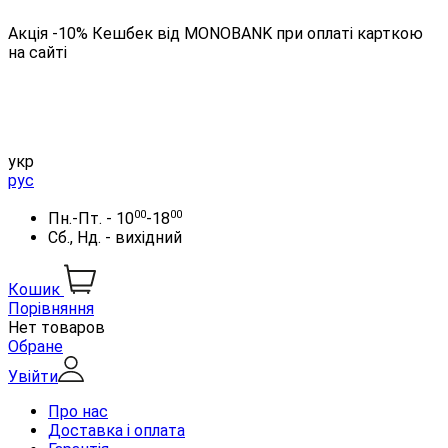
Акція -10% Кешбек від MONOBANK при оплаті карткою
на сайті
укр
рус
00
00
Пн.-Пт. - 10
-18
Сб., Нд. - вихідний
Кошик
Порівняння
Нет товаров
Обране
Увійти
Про нас
Доставка і оплата