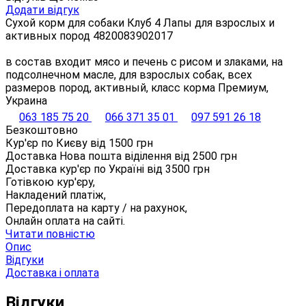
Додати відгук
Сухой корм для собаки Клуб 4 Лапы для взрослых и
активных пород 4820083902017
в состав входит мясо и печень с рисом и злаками, на
подсолнечном масле, для взрослых собак, всех
размеров пород, активный, класс корма Премиум,
Украина
063 185 75 20
066 371 35 01
097 591 26 18
Безкоштовно
Кур'єр по Києву від
1500
грн
Доставка Нова пошта віділення від
2500
грн
Доставка кур'єр по Україні від
3500
грн
Готівкою кур'єру,
Накладений платіж,
Передоплата на карту / на рахунок,
Онлайн оплата на сайті.
Читати повністю
Опис
Відгуки
Доставка і оплата
Відгуки