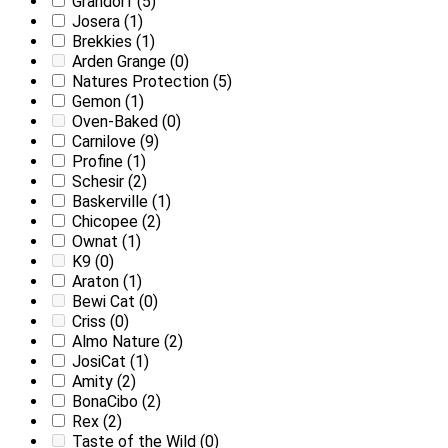
Grandorf
(5)
Josera
(1)
Brekkies
(1)
Arden Grange
(0)
Natures Protection
(5)
Gemon
(1)
Oven-Baked
(0)
Carnilove
(9)
Profine
(1)
Schesir
(2)
Baskerville
(1)
Chicopee
(2)
Ownat
(1)
K9
(0)
Araton
(1)
Bewi Cat
(0)
Criss
(0)
Almo Nature
(2)
JosiCat
(1)
Amity
(2)
BonaCibo
(2)
Rex
(2)
Taste of the Wild
(0)