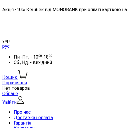
Акція -10% Кешбек від MONOBANK при оплаті карткою на 
укр
рус
00
00
Пн.-Пт. - 10
-18
Сб., Нд. - вихідний
Кошик
Порівняння
Нет товаров
Обране
Увійти
Про нас
Доставка і оплата
Гарантія