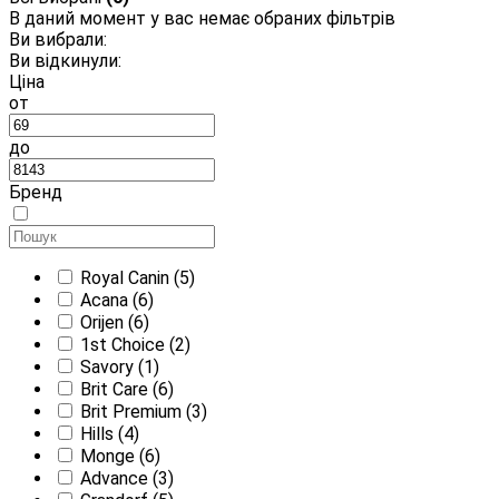
В даний момент у вас немає обраних фільтрів
Ви вибрали:
Ви відкинули:
Ціна
от
до
Бренд
Royal Canin
(5)
Acana
(6)
Orijen
(6)
1st Choice
(2)
Savory
(1)
Brit Care
(6)
Brit Premium
(3)
Hills
(4)
Monge
(6)
Advance
(3)