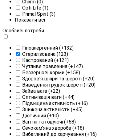
Charm
(0)
Opti Life
(1)
Primal Spirit
(3)
Показати всі
Особливі потреби
Гіпоалергенний
(+132)
Стерилізована
(123)
Кастрований
(+121)
Чутливе травлення
(+147)
Беззернові корми
(+158)
Здоров'я шкіри та шерсті
(+20)
Виведення грудок шерсті
(+20)
Зайва вага
(+22)
Оптимізація ваги
(+44)
Підвищена активність
(+16)
Знижена активність
(+45)
Дієтичний
(+10)
Вагітні та годуючі
(+68)
Сечокам'яна хвороба
(+18)
Вибагливий до харчування
(+16)