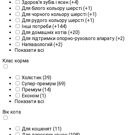
Здоров'я зубів і ясен
(+4)
Для білого кольору шерсті
(+1)
Для чорного кольору шерсті
(+1)
Для рудого кольору шерсті
(+1)
Інші потреби
(+144)
Для домашніх котів
(+20)
Для підтримки опорно-рухового апарату
(+2)
Напіввологий
(+2)
Показати всі
Клас корма
Холістик
(39)
Супер-преміум
(69)
Преміум
(14)
Економ
(1)
Показати всі
Вік кота
Для кошенят
(11)
Для дорослих кішок
(108)