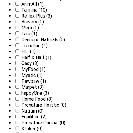
AnimAll
(1)
Farmina
(10)
Reflex Plus
(3)
Bravery
(0)
Mera
(0)
Lara
(1)
Diamond Naturals
(0)
Trendline
(1)
HiQ
(1)
Half & Half
(1)
Oasy
(3)
MyFood
(1)
Mystic
(1)
Pawpaw
(1)
Marpet
(3)
happyOne
(3)
Home Food
(8)
Pronature Holistic
(0)
Nutram
(0)
Equilibrio
(2)
Pronature Original
(0)
Klicker
(0)