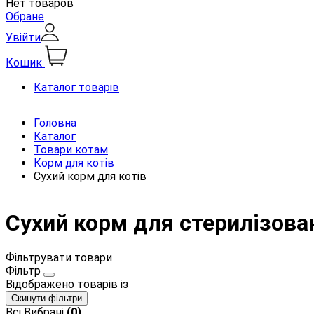
Нет товаров
Обране
Увійти
Кошик
Каталог товарів
Головна
Каталог
Товари котам
Корм для котів
Сухий корм для котів
Сухий корм для стерилізова
Фільтрувати товари
Фільтр
Відображено
товарів із
Скинути фільтри
Всі
Вибрані
(0)