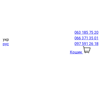
063 185 75 20
066 371 35 01
укр
097 591 26 18
рус
Кошик