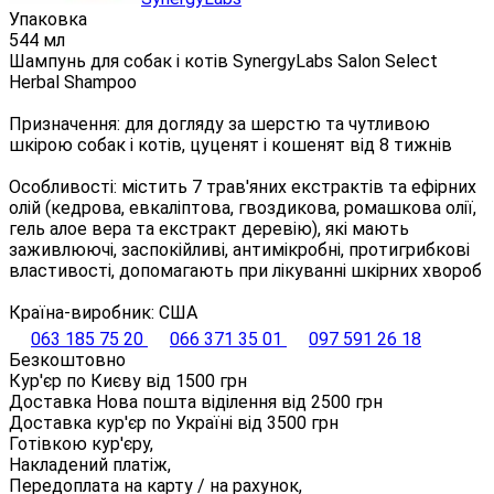
Упаковка
544 мл
Шампунь для собак і котів SynergyLabs Salon Select
Herbal Shampoo
Призначення: для догляду за шерстю та чутливою
шкірою собак і котів, цуценят і кошенят від 8 тижнів
Особливості: містить 7 трав'яних екстрактів та ефірних
олій (кедрова, евкаліптова, гвоздикова, ромашкова олії,
гель алое вера та екстракт деревію), які мають
заживлюючі, заспокійливі, антимікробні, протигрибкові
властивості, допомагають при лікуванні шкірних хвороб
Країна-виробник: США
063 185 75 20
066 371 35 01
097 591 26 18
Безкоштовно
Кур'єр по Києву від
1500
грн
Доставка Нова пошта віділення від
2500
грн
Доставка кур'єр по Україні від
3500
грн
Готівкою кур'єру,
Накладений платіж,
Передоплата на карту / на рахунок,