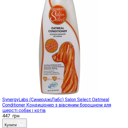
SynergyLabs (СинерджіЛабс) Salon Select Oatmeal
Conditioner Кондиціонер з вівсяним борошном для
шерсті собак і котів
447
грн
Купити