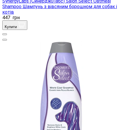
SynergyLabs (СинерджіЛабс) Salon Select Oatmeal
Shampoo Шампунь з вівсяним борошном для собак і
котів
447
грн
Купити