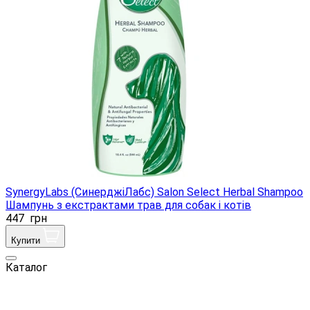
SynergyLabs (СинерджіЛабс) Salon Select Herbal Shampoo
Шампунь з екстрактами трав для собак і котів
447
грн
Купити
Каталог