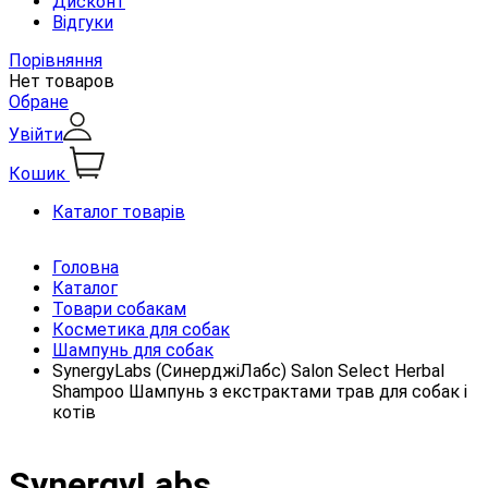
Дисконт
Відгуки
Порівняння
Нет товаров
Обране
Увійти
Кошик
Каталог товарів
Головна
Каталог
Товари собакам
Косметика для собак
Шампунь для собак
SynergyLabs (СинерджіЛабс) Salon Select Herbal
Shampoo Шампунь з екстрактами трав для собак і
котів
SynergyLabs