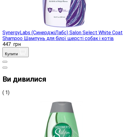
SynergyLabs (СинерджіЛабс) Salon Select White Coat
Shampoo Шампунь для білої шерсті собак і котів
447
грн
Купити
Ви дивилися
( 1)