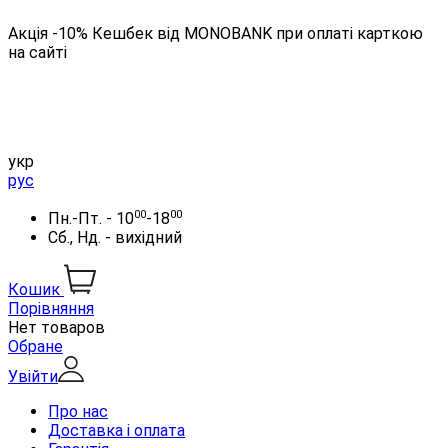
Акція -10% Кешбек від MONOBANK при оплаті карткою
на сайті
укр
рус
00
00
Пн.-Пт. - 10
-18
Сб., Нд. - вихідний
Кошик
Порівняння
Нет товаров
Обране
Увійти
Про нас
Доставка і оплата