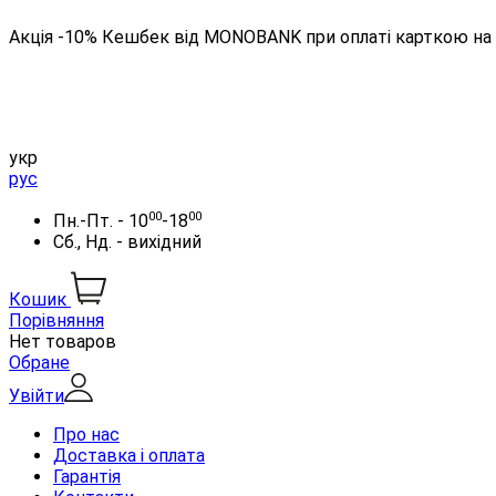
Акція -10% Кешбек від MONOBANK при оплаті карткою на 
укр
рус
00
00
Пн.-Пт. - 10
-18
Сб., Нд. - вихідний
Кошик
Порівняння
Нет товаров
Обране
Увійти
Про нас
Доставка і оплата
Гарантія