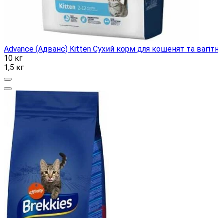
Advance (Адванс) Kitten Сухий корм для кошенят та вагіт
10 кг
1,5 кг