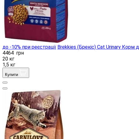
до -10% при реєстрації
Brekkies (Брекіс) Cat Urinary Корм ​
4464
грн
20 кг
1,5 кг
Купити