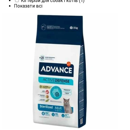
Кігтерізи для собак і котів
(1)
Показати всі