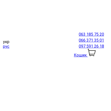
063 185 75 20
066 371 35 01
укр
097 591 26 18
рус
Кошик