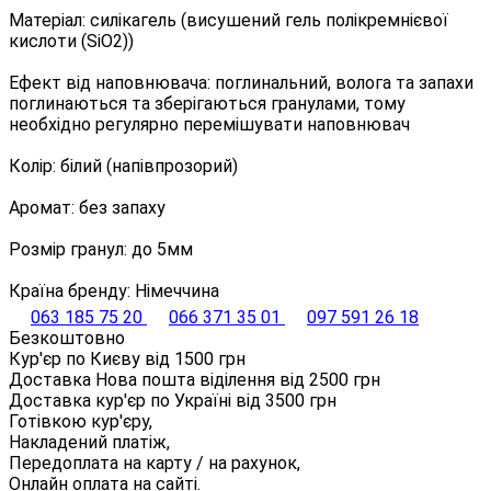
Матеріал: силікагель (висушений гель полікремнієвої
кислоти (SiO2))
Ефект від наповнювача: поглинальний, волога та запахи
поглинаються та зберігаються гранулами, тому
необхідно регулярно перемішувати наповнювач
Колір: білий (напівпрозорий)
Аромат: без запаху
Розмір гранул: до 5мм
Країна бренду: Німеччина
063 185 75 20
066 371 35 01
097 591 26 18
Безкоштовно
Кур'єр по Києву від
1500
грн
Доставка Нова пошта віділення від
2500
грн
Доставка кур'єр по Україні від
3500
грн
Готівкою кур'єру,
Накладений платіж,
Передоплата на карту / на рахунок,
Онлайн оплата на сайті.