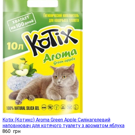
Kotix (Котикс) Aroma Green Apple Силікагелевий
наповнювач для котячого туалету з ароматом яблука
860
грн