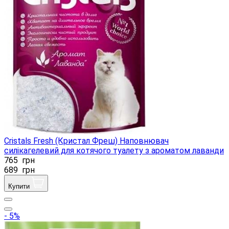
Cristals Fresh (Кристал Фреш) Наповнювач
силікагелевий для котячого туалету з ароматом лаванди
765
грн
689
грн
Купити
- 5%