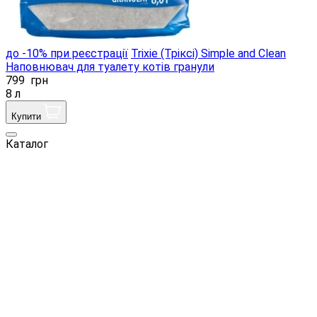
до -10% при реєстрації
Trixie (Тріксі) Simple and Clean
Наповнювач для туалету котів гранули
799
грн
8 л
Купити
Каталог