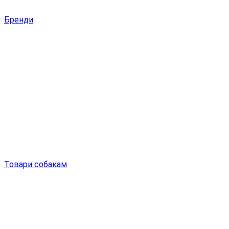
Бренди
Товари собакам