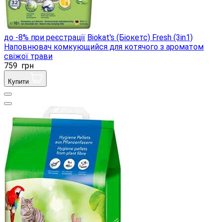
до -8% при реєстрації
Biokat's (Біокетс) Fresh (3in1)
Наповнювач комкующийся для котячого з ароматом
свіжої трави
759
грн
Купити