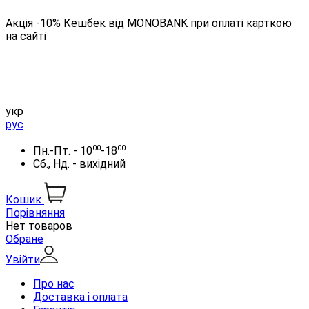
Акція -10% Кешбек від MONOBANK при оплаті карткою
на сайті
укр
рус
00
00
Пн.-Пт. - 10
-18
Сб., Нд. - вихідний
Кошик
Порівняння
Нет товаров
Обране
Увійти
Про нас
Доставка і оплата