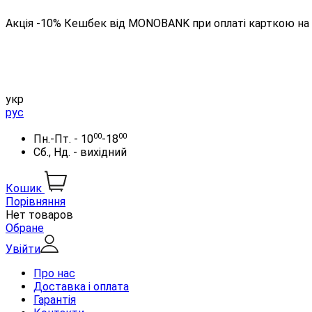
Акція -10% Кешбек від MONOBANK при оплаті карткою на 
укр
рус
00
00
Пн.-Пт. - 10
-18
Сб., Нд. - вихідний
Кошик
Порівняння
Нет товаров
Обране
Увійти
Про нас
Доставка і оплата
Гарантія