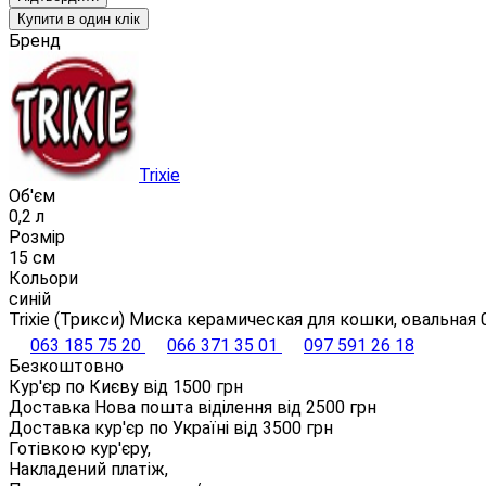
Купити в один клік
Бренд
Trixie
Об'єм
0,2 л
Розмір
15 см
Кольори
синій
Trixie (Трикси) Миска керамическая для кошки, овальная 0
063 185 75 20
066 371 35 01
097 591 26 18
Безкоштовно
Кур'єр по Києву від
1500
грн
Доставка Нова пошта віділення від
2500
грн
Доставка кур'єр по Україні від
3500
грн
Готівкою кур'єру,
Накладений платіж,