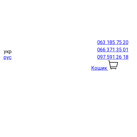
063 185 75 20
066 371 35 01
укр
097 591 26 18
рус
Кошик