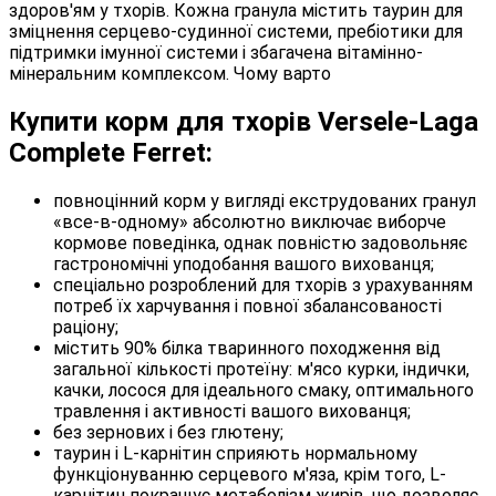
здоров'ям у тхорів. Кожна гранула містить таурин для
зміцнення серцево-судинної системи, пребіотики для
підтримки імунної системи і збагачена вітамінно-
мінеральним комплексом. Чому варто
Купити корм для тхорів Versele-Laga
Complete Ferret:
повноцінний корм у вигляді екструдованих гранул
«все-в-одному» абсолютно виключає виборче
кормове поведінка, однак повністю задовольняє
гастрономічні уподобання вашого вихованця;
спеціально розроблений для тхорів з урахуванням
потреб їх харчування і повної збалансованості
раціону;
містить 90% білка тваринного походження від
загальної кількості протеїну: м'ясо курки, індички,
качки, лосося для ідеального смаку, оптимального
травлення і активності вашого вихованця;
без зернових і без глютену;
таурин і L-карнітин сприяють нормальному
функціонуванню серцевого м'яза, крім того, L-
карнітин покращує метаболізм жирів, що дозволяє