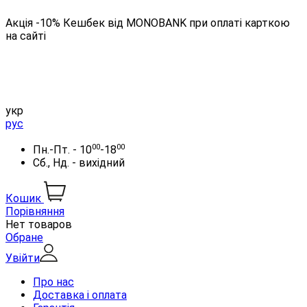
Акція -10% Кешбек від MONOBANK при оплаті карткою
на сайті
укр
рус
00
00
Пн.-Пт. - 10
-18
Сб., Нд. - вихідний
Кошик
Порівняння
Нет товаров
Обране
Увійти
Про нас
Доставка і оплата