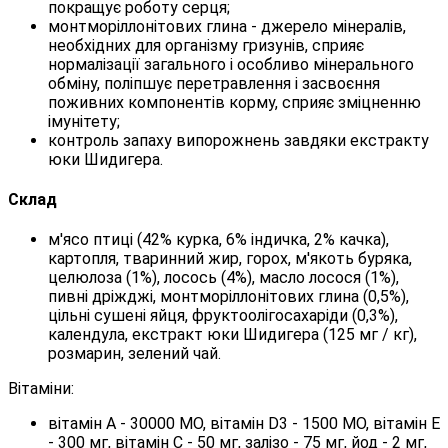
покращує роботу серця;
монтморіллонітових глина - джерело мінералів,
необхідних для організму гризунів, сприяє
нормалізації загального і особливо мінерального
обміну, поліпшує перетравлення і засвоєння
поживних компонентів корму, сприяє зміцненню
імунітету;
контроль запаху випорожнень завдяки екстракту
юки Шидигера.
Склад
м'ясо птиці (42% курка, 6% індичка, 2% качка),
картопля, тваринний жир, горох, м'якоть буряка,
целюлоза (1%), лосось (4%), масло лосося (1%),
пивні дріжджі, монтморіллонітових глина (0,5%),
цільні сушені яйця, фруктоолігосахаріди (0,3%),
календула, екстракт юки Шидигера (125 мг / кг),
розмарин, зелений чай.
Вітаміни:
вітамін А - 30000 МО, вітамін D3 - 1500 МО, вітамін Е
- 300 мг, вітамін С - 50 мг, залізо - 75 мг, йод - 2 мг,