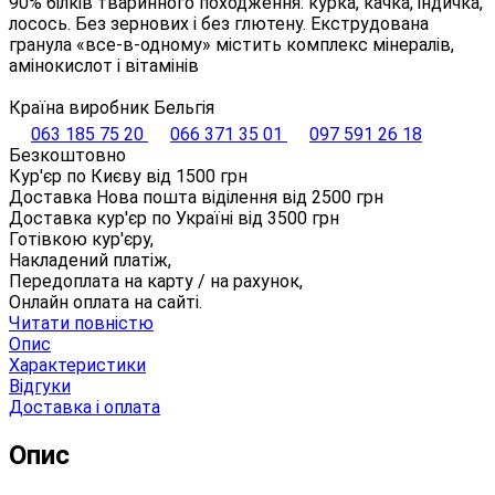
90% білків тваринного походження: курка, качка, індичка,
лосось. Без зернових і без глютену. Екструдована
гранула «все-в-одному» містить комплекс мінералів,
амінокислот і вітамінів
Країна виробник Бельгія
063 185 75 20
066 371 35 01
097 591 26 18
Безкоштовно
Кур'єр по Києву від
1500
грн
Доставка Нова пошта віділення від
2500
грн
Доставка кур'єр по Україні від
3500
грн
Готівкою кур'єру,
Накладений платіж,
Передоплата на карту / на рахунок,
Онлайн оплата на сайті.
Читати повністю
Опис
Характеристики
Відгуки
Доставка і оплата
Опис