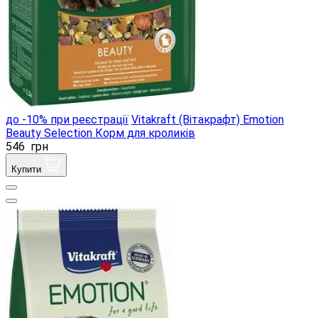
до -10% при реєстрації
Vitakraft (Вітакрафт) Emotion
Beauty Selection Корм ​​для кроликів
546
грн
Купити