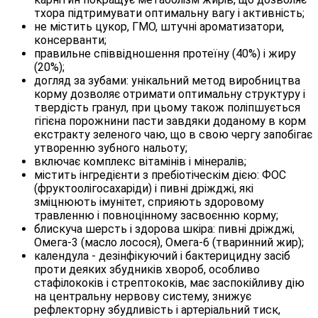
тхора підтримувати оптимальну вагу і активність;
не містить цукор, ГМО, штучні ароматизатори,
консерванти;
правильне співвідношення протеїну (40%) і жиру
(20%);
догляд за зубами: унікальний метод виробництва
корму дозволяє отримати оптимальну структуру і
твердість гранул, при цьому також поліпшується
гігієна порожнини пасти завдяки доданому в корм
екстракту зеленого чаю, що в свою чергу запобігає
утворенню зубного нальоту;
включає комплекс вітамінів і мінералів;
містить інгредієнти з пребіотіческім дією: ФОС
(фруктоолігосахаріди) і пивні дріжджі, які
зміцнюють імунітет, сприяють здоровому
травленню і повноцінному засвоєнню корму;
блискуча шерсть і здорова шкіра: пивні дріжджі,
Омега-3 (масло лосося), Омега-6 (тваринний жир);
календула - дезінфікуючий і бактерицидну засіб
проти деяких збудників хвороб, особливо
стафілококів і стрептококів, має заспокійливу дію
на центральну нервову систему, знижує
рефлекторну збудливість і артеріальний тиск,