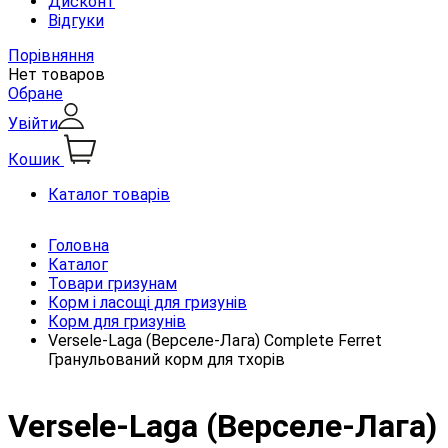
Дисконт
Відгуки
Порівняння
Нет товаров
Обране
Увійти
Кошик
Каталог товарів
Головна
Каталог
Товари гризунам
Корм і ласощі для гризунів
Корм для гризунів
Versele-Laga (Верселе-Лага) Complete Ferret
Гранульований корм для тхорів
Versele-Laga (Верселе-Лага)