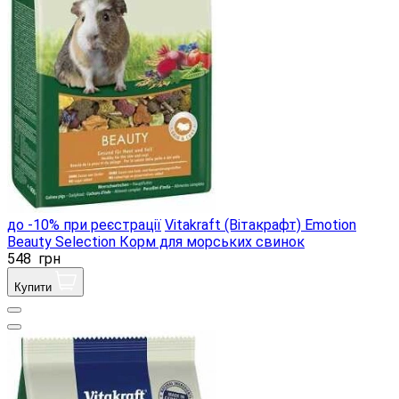
до -10% при реєстрації
Vitakraft (Вітакрафт) Emotion
Beauty Selection Корм ​​для морських свинок
548
грн
Купити