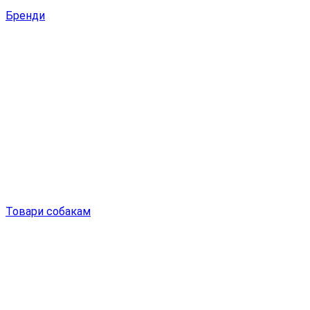
Бренди
Товари собакам