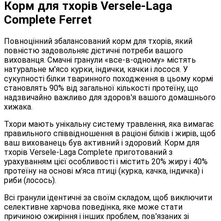
Корм для тхорів Versele-Laga
Complete Ferret
Повноцінний збалансований корм для тхорів, який
повністю задовольняє дієтичні потреби вашого
вихованця. Смачні гранули «все-в-одному» містять
натуральне м'ясо курки, індички, качки і лосося. У
сукупності білки тваринного походження в цьому кормі
становлять 90% від загальної кількості протеїну, що
надзвичайно важливо для здоров'я вашого домашнього
хижака.
Тхори мають унікальну систему травлення, яка вимагає
правильного співвідношення в раціоні білків і жирів, щоб
ваш вихованець був активний і здоровий. Корм для
тхорів Versele-Laga Complete приготований з
урахуванням цієї особливості і містить 20% жиру і 40%
протеїну на основі м'яса птиці (курка, качка, індичка) і
риби (лосось).
Всі гранули ідентичні за своїм складом, щоб виключити
селективне харчова поведінка, яке може стати
причиною ожиріння і інших проблем, пов'язаних зі