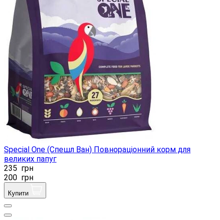
Special One (Спешл Ван) Повнораціонний корм для
великих папуг
235
грн
200
грн
Купити