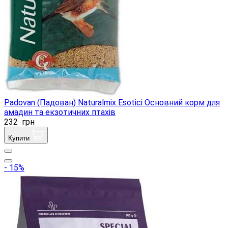
Padovan (Падован) Naturalmix Esotici Основний корм для
амадин та екзотичних птахів
232
грн
Купити
- 15%