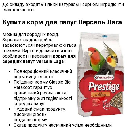
До складу входять тільки натуральні зернові інгредієнти
високої якості.
Купити корм для папуг Версель Лага
Можна для середніх порід.
Зернові складові добре
засвоюються і перетравлюються
птахами. Варто відзначити й інші
особливості і переваги
корму для
середніх папуг Versele Laga
:
Повнораціонний класичний
корм вищої якості
Поїдання корму Classic Big
Parakeet гарантує
правильний розвиток та
підтримку життєдіяльності
середніх папуг
Чудовий смак продукту,
високий рівень
поїдання корму
Склад продукту насичений усіма необхідними