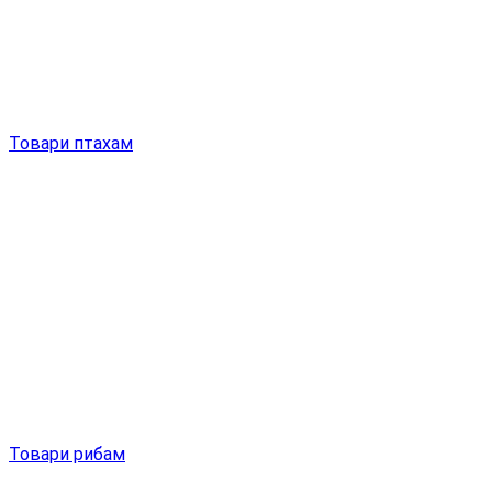
Товари птахам
Товари рибам