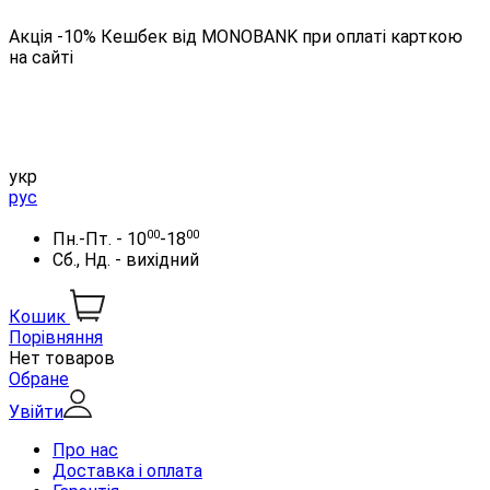
Акція -10% Кешбек від MONOBANK при оплаті карткою
на сайті
укр
рус
00
00
Пн.-Пт. - 10
-18
Сб., Нд. - вихідний
Кошик
Порівняння
Нет товаров
Обране
Увійти
Про нас
Доставка і оплата