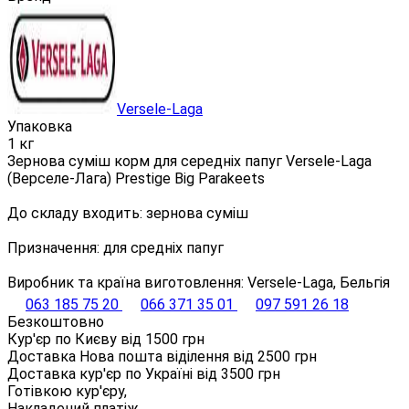
Versele-Laga
Упаковка
1 кг
Зернова суміш корм для середніх папуг Versele-Laga
(Верселе-Лага) Prestige Big Parakeets
До складу входить: зернова суміш
Призначення: для средніх папуг
Виробник та країна виготовлення: Versele-Laga, Бельгія
063 185 75 20
066 371 35 01
097 591 26 18
Безкоштовно
Кур'єр по Києву від
1500
грн
Доставка Нова пошта віділення від
2500
грн
Доставка кур'єр по Україні від
3500
грн
Готівкою кур'єру,
Накладений платіж,