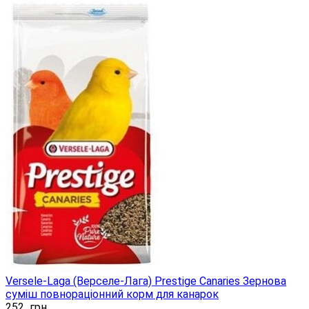
Versele-Laga (Верселе-Лага) Prestige Canaries Зернова
суміш повнораціонний корм для канарок
252
грн