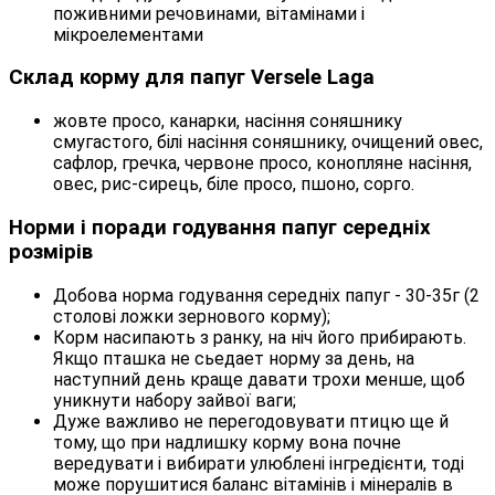
поживними речовинами, вітамінами і
мікроелементами
Склад корму для папуг Versele Laga
жовте просо, канарки, насіння соняшнику
смугастого, білі насіння соняшнику, очищений овес,
сафлор, гречка, червоне просо, конопляне насіння,
овес, рис-сирець, біле просо, пшоно, сорго.
Норми і поради годування папуг середніх
розмірів
Добова норма годування середніх папуг - 30-35г (2
столові ложки зернового корму);
Корм насипають з ранку, на ніч його прибирають.
Якщо пташка не сьедает норму за день, на
наступний день краще давати трохи менше, щоб
уникнути набору зайвої ваги;
Дуже важливо не перегодовувати птицю ще й
тому, що при надлишку корму вона почне
вередувати і вибирати улюблені інгредієнти, тоді
може порушитися баланс вітамінів і мінералів в