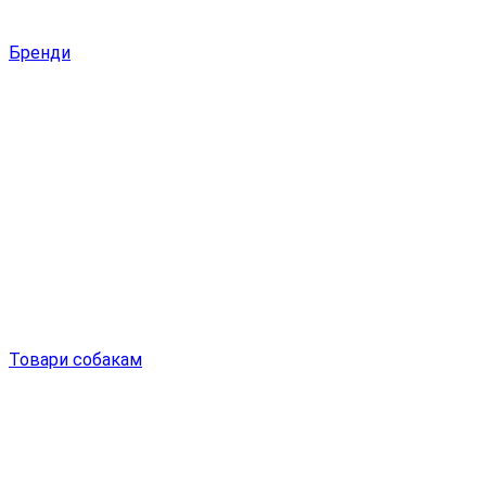
Бренди
Товари собакам