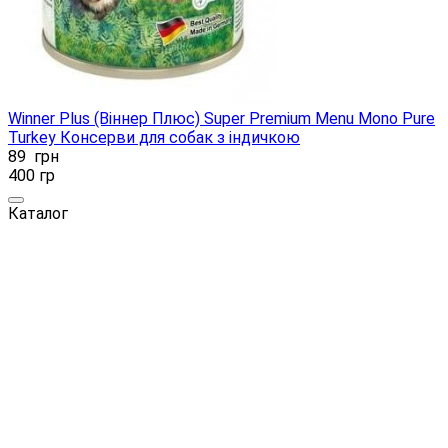
Winner Plus (Віннер Плюс) Super Premium Menu Mono Pure
Turkey Консерви для собак з індичкою
89
грн
400 гр
Каталог