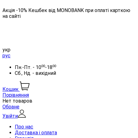
Акція -10% Кешбек від MONOBANK при оплаті карткою
на сайті
укр
рус
00
00
Пн.-Пт. - 10
-18
Сб., Нд. - вихідний
Кошик
Порівняння
Нет товаров
Обране
Увійти
Про нас
Доставка і оплата