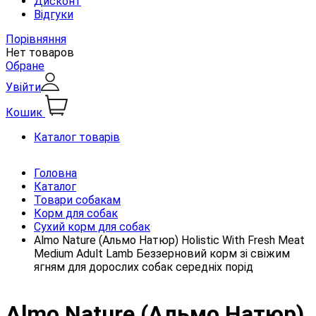
Дисконт
Відгуки
Порівняння
Нет товаров
Обране
Увійти
Кошик
Каталог товарів
Головна
Каталог
Товари собакам
Корм для собак
Сухий корм для собак
Almo Nature (Альмо Натюр) Holistic With Fresh Meat
Medium Adult Lamb Беззерновий корм зі свіжим
ягням для дорослих собак середніх порід
Almo Nature (Альмо Натюр)