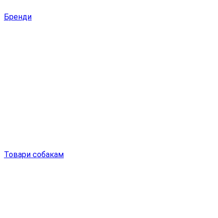
Бренди
Товари собакам