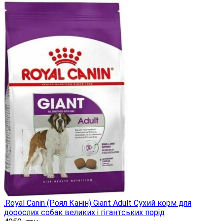
.Royal Canin (Роял Канін) Giant Adult Сухий корм для
дорослих собак великих і гігантських порід