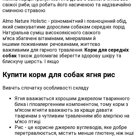
свіжої риби, що робить його насиченою та надзвичайно
смачною стравою.
Almo Nature Holistic - різноманітний і повноцінний обід,
який смакуватиме дорослим собакам середніх порід.
Натуральна суміш високоякісного свіжого
м'яса збагачені вітамінами, мінералами й
іншими поживними речовинами, життєво
важливими для гарного травлення.
Корм для середніх
собак
також допомагає зберегти здорову шкіру та
блискучу шерсть. І якщо
Купити корм для собак ягня рис
Вивчіть спочатку особливості складу
Ягня вважається хорошим джерелом тваринного
білка і гіпоалергенним компонентом, тому корм з
м'ясом ягняти вважають за краще давати
тваринам з чутливим травленням або алергією на
м'ясо птиці.
Рис - це корисне джерело вуглеводів, яке добре
перетравлюється, містить менше глютену, ніж інші