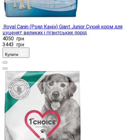
.Royal Canin (Роял Канін) Giant Junior Сухий корм для
цуценят великих і гігантських порід
4050
грн
3443
грн
Купити