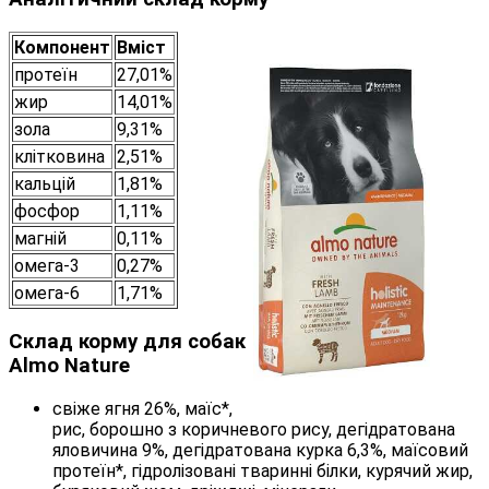
Компонент
Вміст
протеїн
27,01%
жир
14,01%
зола
9,31%
клітковина
2,51%
кальцій
1,81%
фосфор
1,11%
магній
0,11%
омега-3
0,27%
омега-6
1,71%
Склад корму для собак
Almo Nature
свіже ягня 26%, маїс*,
рис, борошно з коричневого рису, дегідратована
яловичина 9%, дегідратована курка 6,3%, маїсовий
протеїн*, гідролізовані тваринні білки, курячий жир,