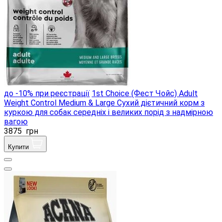
до -10% при реєстрації
1st Choice (Фест Чойс) Adult
Weight Control Medium & Large Сухий дієтичний корм з
куркою для собак середніх і великих порід з надмірною
вагою
3875
грн
Купити