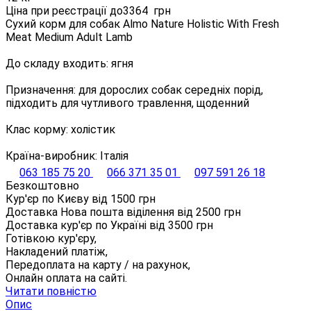
Ціна при реєстрації до
3364
грн
Сухий корм для собак Almo Nature Holistic With Fresh
Meat Medium Adult Lamb
До складу входить: ягня
Призначення: для дорослих собак середніх порід,
підходить для чутливого травлення, щоденний
Клас корму: холістик
Країна-виробник: Італія
063 185 75 20
066 371 35 01
097 591 26 18
Безкоштовно
Кур'єр по Києву від
1500
грн
Доставка Нова пошта віділення від
2500
грн
Доставка кур'єр по Україні від
3500
грн
Готівкою кур'єру,
Накладений платіж,
Передоплата на карту / на рахунок,
Онлайн оплата на сайті.
Читати повністю
Опис