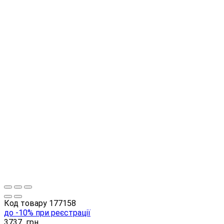
Код товару
177158
до -10% при реєстрації
3737
грн