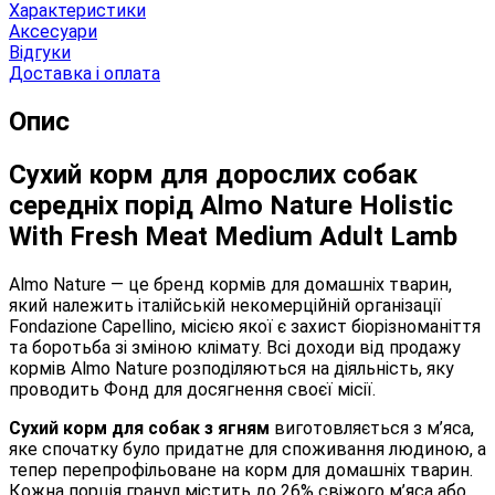
Характеристики
Аксесуари
Відгуки
Доставка і оплата
Опис
Сухий корм для дорослих собак
середніх порід Almo Nature Holistic
With Fresh Meat Medium Adult Lamb
Almo Nature — це бренд кормів для домашніх тварин,
який належить італійській некомерційній організації
Fondazione Capellino, місією якої є захист біорізноманіття
та боротьба зі зміною клімату. Всі доходи від продажу
кормів Almo Nature розподіляються на діяльність, яку
проводить Фонд для досягнення своєї місії.
Сухий корм для собак з ягням
виготовляється з м’яса,
яке спочатку було придатне для споживання людиною, а
тепер перепрофільоване на корм для домашніх тварин.
Кожна порція гранул містить до 26% свіжого м’яса або