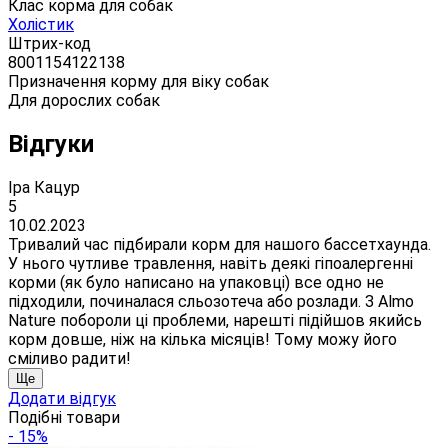
Клас корма для собак
Холістик
Штрих-код
8001154122138
Призначення корму для віку собак
Для дорослих собак
Відгуки
Іра Кацур
5
10.02.2023
Тривалий час підбирали корм для нашого бассетхаунда.
У нього чутливе травлення, навіть деякі гіпоалергенні
корми (як було написано на упаковці) все одно не
підходили, починалася сльозотеча або розлади. З Almo
Nature побороли ці проблеми, нарешті підійшов якийсь
корм довше, ніж на кілька місяців! Тому можу його
сміливо радити!
Ще
Додати відгук
Подібні товари
- 15%