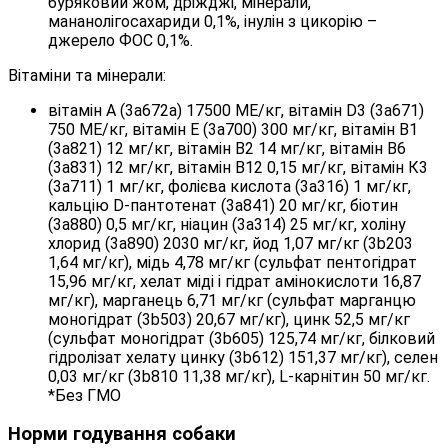
буряковий жом, дріжджі, мінерали,
мананолігосахариди 0,1%, інулін з цикорію –
джерело ФОС 0,1%.
Вітаміни та мінерали:
вітамін А (3а672а) 17500 МЕ/кг, вітамін D3 (3а671)
750 МЕ/кг, вітамін Е (3а700) 300 мг/кг, вітамін В1
(3а821) 12 мг/кг, вітамін В2 14 мг/кг, вітамін В6
(3а831) 12 мг/кг, вітамін В12 0,15 мг/кг, вітамін К3
(3а711) 1 мг/кг, фолієва кислота (3а316) 1 мг/кг,
кальцію D-пантотенат (3а841) 20 мг/кг, біотин
(3а880) 0,5 мг/кг, ніацин (3а314) 25 мг/кг, холіну
хлорид (3а890) 2030 мг/кг, йод 1,07 мг/кг (3b203
1,64 мг/кг), мідь 4,78 мг/кг (сульфат пентогідрат
15,96 мг/кг, хелат міді і гідрат амінокислоти 16,87
мг/кг), марганець 6,71 мг/кг (сульфат марганцю
моногідрат (3b503) 20,67 мг/кг), цинк 52,5 мг/кг
(сульфат моногідрат (3b605) 125,74 мг/кг, білковий
гідролізат хелату цинку (3b612) 151,37 мг/кг), селен
0,03 мг/кг (3b810 11,38 мг/кг), L-карнітин 50 мг/кг.
*Без ГМО
Норми годування собаки