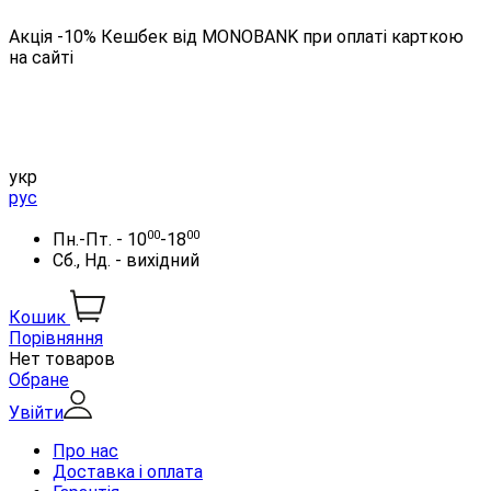
Акція -10% Кешбек від MONOBANK при оплаті карткою
на сайті
укр
рус
00
00
Пн.-Пт. - 10
-18
Сб., Нд. - вихідний
Кошик
Порівняння
Нет товаров
Обране
Увійти
Про нас
Доставка і оплата