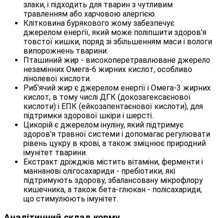
злаки, і підходить для тварин з чутливим
травленням або харчовою алергією.
Клітковина бурякового жому забезпечує
джерелом енергії, який може поліпшити здоров'я
товстої кишки, поряд зі збільшенням маси і вологи
випорожнень тварини.
Пташиний жир - високоперетравлюване джерело
незамінних Омега-6 жирних кислот, особливо
лінолевої кислоти.
Риб'ячий жир є джерелом енергії і Омега-3 жирних
кислот, в тому числі ДГК (докозагексаєнової
кислоти) і ЕПК (ейкозапентаєнової кислоти), для
підтримки здорової шкіри і шерсті.
Цикорій є джерелом інуліну, який підтримує
здоров'я травної системи і допомагає регулювати
рівень цукру в крові, а також зміцнює природний
імунітет тварини.
Екстракт дріжджів містить вітаміни, ферменти і
маннанові олігосахариди - пребіотики, які
підтримують здорову, збалансовану мікрофлору
кишечника, а також бета-глюкан - полісахариди,
що стимулюють імунітет.
Аналітичний склад корму