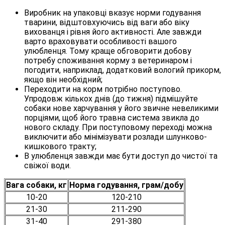
Виробник на упаковці вказує норми годування
тварини, відштовхуючись від ваги або віку
вихованця і рівня його активності. Але завжди
варто враховувати особливості вашого
улюбленця. Тому краще обговорити добову
потребу споживання корму з ветеринаром і
погодити, наприклад, додатковий вологий прикорм,
якщо він необхідний;
Переходити на корм потрібно поступово.
Упродовж кількох днів (до тижня) підмішуйте
собаки нове харчування у його звичне невеликими
порціями, щоб його травна система звикла до
нового складу. При поступовому переході можна
виключити або мінімізувати розлади шлунково-
кишкового тракту;
В улюбленця завжди має бути доступ до чистої та
свіжої води.
Вага собаки, кг
Норма годування, грам/добу
10-20
120-210
21-30
211-290
31-40
291-380