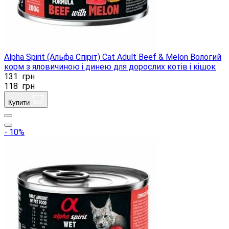
Alpha Spirit (Альфа Спіріт) Cat Adult Beef & Melon Вологий
корм з яловичиною і динею для дорослих котів і кішок
131
грн
118
грн
Купити
- 10%