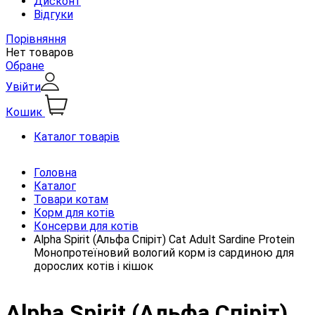
Дисконт
Відгуки
Порівняння
Нет товаров
Обране
Увійти
Кошик
Каталог товарів
Головна
Каталог
Товари котам
Корм для котів
Консерви для котів
Alpha Spirit (Альфа Спіріт) Cat Adult Sardine Protein
Монопротеїновий вологий корм із сардиною для
дорослих котів і кішок
Alpha Spirit (Альфа Спіріт)