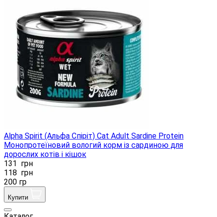
Alpha Spirit (Альфа Спіріт) Cat Adult Sardine Protein
Монопротеїновий вологий корм із сардиною для
дорослих котів і кішок
131
грн
118
грн
200 гр
Купити
Каталог