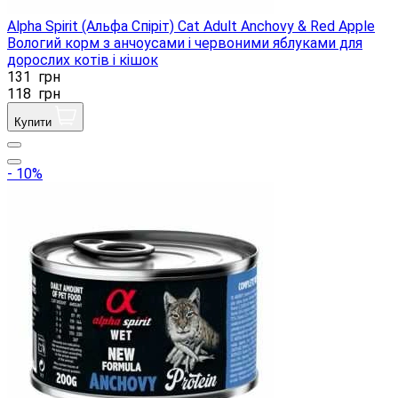
Alpha Spirit (Альфа Спіріт) Cat Adult Anchovy & Red Apple
Вологий корм з анчоусами і червоними яблуками для
дорослих котів і кішок
131
грн
118
грн
Купити
- 10%