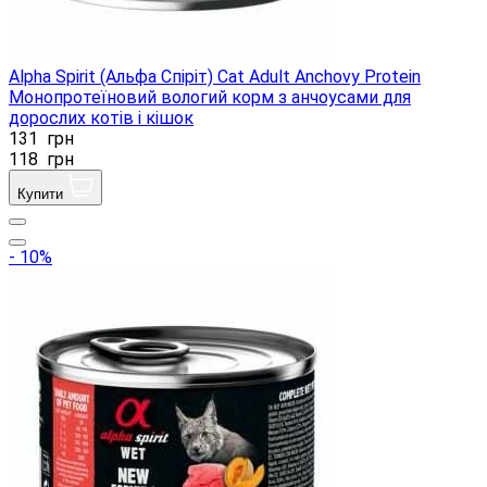
Alpha Spirit (Альфа Спіріт) Cat Adult Anchovy Protein
Монопротеїновий вологий корм з анчоусами для
дорослих котів і кішок
131
грн
118
грн
Купити
- 10%