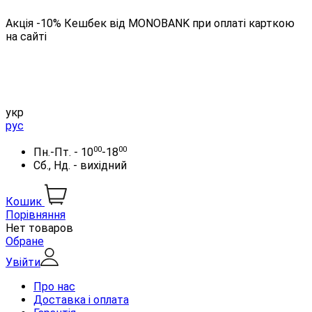
Акція -10% Кешбек від MONOBANK при оплаті карткою
на сайті
укр
рус
00
00
Пн.-Пт. - 10
-18
Сб., Нд. - вихідний
Кошик
Порівняння
Нет товаров
Обране
Увійти
Про нас
Доставка і оплата