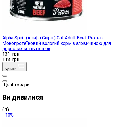
Alpha Spirit (Альфа Спіріт) Cat Adult Beef Protein
Монопротеїновий вологий корм з яловичиною для
дорослих котів і кішок
131
грн
118
грн
Купити
Ще
4
товари
...
Ви дивилися
( 1)
- 10%