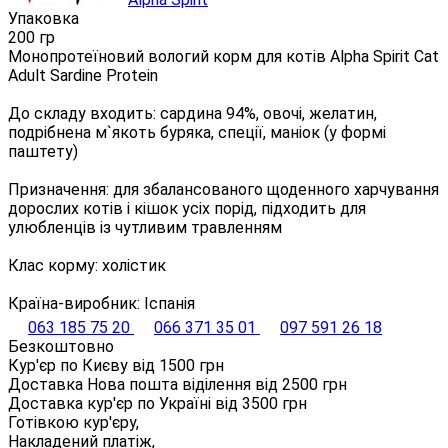
Упаковка
200 гр
Монопротеїновий вологий корм для котів Alpha Spirit Cat
Adult Sardine Protein
До складу входить: сардина 94%, овочі, желатин,
подрібнена м`якоть буряка, спеції, маніок (у формі
паштету)
Призначення: для збалансованого щоденного харчування
дорослих котів і кішок усіх порід, підходить для
улюбленців із чутливим травленням
Клас корму: холістик
Країна-виробник: Іспанія
063 185 75 20
066 371 35 01
097 591 26 18
Безкоштовно
Кур'єр по Києву від
1500
грн
Доставка Нова пошта віділення від
2500
грн
Доставка кур'єр по Україні від
3500
грн
Готівкою кур'єру,
Накладений платіж,