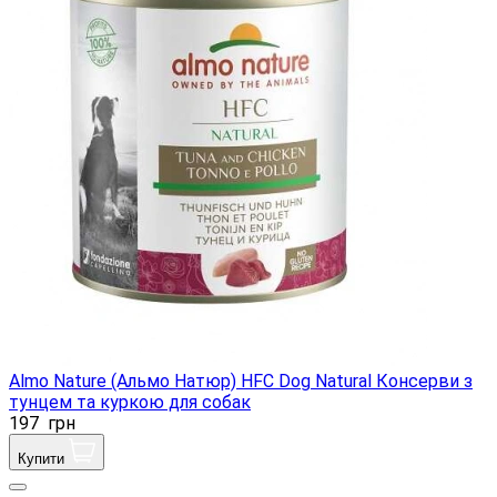
Almo Nature (Альмо Натюр) HFC Dog Natural Консерви з
тунцем та куркою для собак
197
грн
Купити