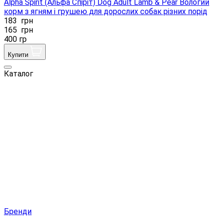
Alpha Spirit (Альфа Спіріт) Dog Adult Lamb & Pear Вологий
корм з ягням і грушею для дорослих собак різних порід
183
грн
165
грн
400 гр
Купити
Каталог
Бренди