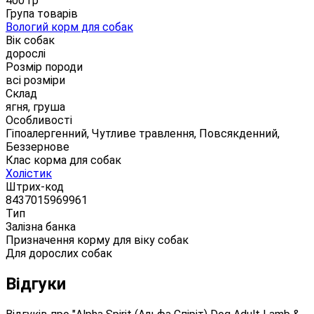
400 гр
Група товарів
Вологий корм для собак
Вік собак
дорослі
Розмір породи
всі розміри
Склад
ягня, груша
Особливості
Гіпоалергенний, Чутливе травлення, Повсякденний,
Беззернове
Клас корма для собак
Холістик
Штрих-код
8437015969961
Тип
Залізна банка
Призначення корму для віку собак
Для дорослих собак
Відгуки