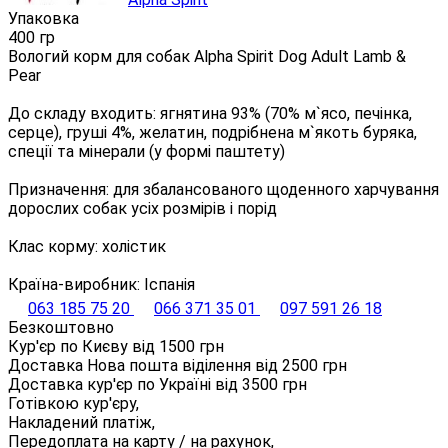
Упаковка
400 гр
Вологий корм для собак Alpha Spirit Dog Adult Lamb &
Pear
До складу входить: ягнятина 93% (70% м`ясо, печінка,
серце), груші 4%, желатин, подрібнена м`якоть буряка,
спеції та мінерали (у формі паштету)
Призначення: для збалансованого щоденного харчування
дорослих собак усіх розмірів і порід
Клас корму: холістик
Країна-виробник: Іспанія
063 185 75 20
066 371 35 01
097 591 26 18
Безкоштовно
Кур'єр по Києву від
1500
грн
Доставка Нова пошта віділення від
2500
грн
Доставка кур'єр по Україні від
3500
грн
Готівкою кур'єру,
Накладений платіж,
Передоплата на карту / на рахунок,