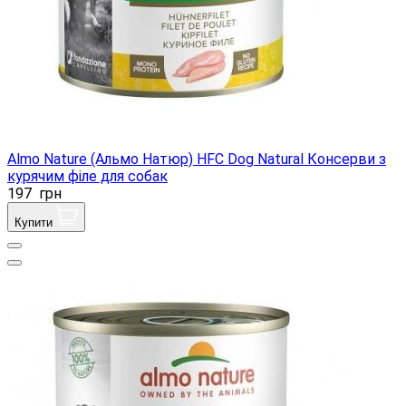
Almo Nature (Альмо Натюр) HFC Dog Natural Консерви з
курячим філе для собак
197
грн
Купити