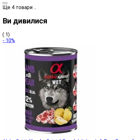
Ще
4
товари
...
Ви дивилися
( 1)
- 10%