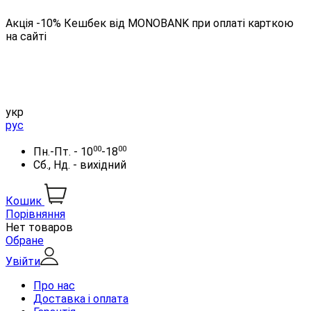
Акція -10% Кешбек від MONOBANK при оплаті карткою
на сайті
укр
рус
00
00
Пн.-Пт. - 10
-18
Сб., Нд. - вихідний
Кошик
Порівняння
Нет товаров
Обране
Увійти
Про нас
Доставка і оплата