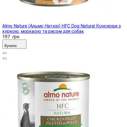
Almo Nature (Альмо Натюр) HFC Dog Natural Консерви з
куркою, морквою та рисом для собак
197
грн
Купити