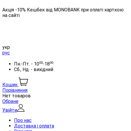
Акція -10% Кешбек від MONOBANK при оплаті карткою
на сайті
укр
рус
00
00
Пн.-Пт. - 10
-18
Сб., Нд. - вихідний
Кошик
Порівняння
Нет товаров
Обране
Увійти
Про нас
Доставка і оплата