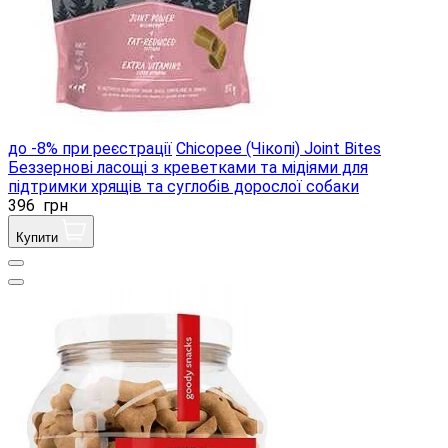
до -8% при реєстрації
Chicopee (Чікопі) Joint Bites
Беззернові ласощі з креветками та мідіями для
підтримки хрящів та суглобів дорослої собаки
396
грн
Купити