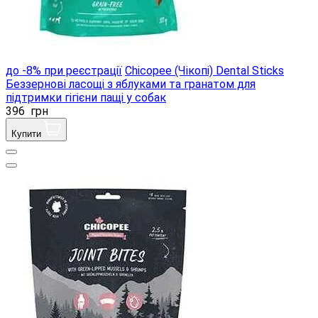
до -8% при реєстрації
Chicopee (Чікопі) Dental Sticks
Беззернові ласощі з яблуками та гранатом для
підтримки гігієни пащі у собак
396
грн
Купити