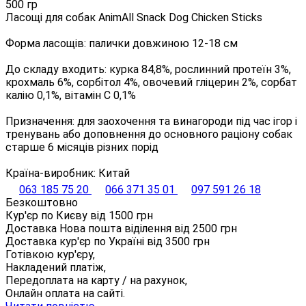
500 гр
Ласощі для собак AnimAll Snack Dog Chicken Sticks
Форма ласощів: палички довжиною 12-18 см
До складу входить: курка 84,8%, рослинний протеїн 3%,
крохмаль 6%, сорбітол 4%, овочевий гліцерин 2%, сорбат
калію 0,1%, вітамін С 0,1%
Призначення: для заохочення та винагороди під час ігор і
тренувань або доповнення до основного раціону собак
старше 6 місяців різних порід
Країна-виробник: Китай
063 185 75 20
066 371 35 01
097 591 26 18
Безкоштовно
Кур'єр по Києву від
1500
грн
Доставка Нова пошта віділення від
2500
грн
Доставка кур'єр по Україні від
3500
грн
Готівкою кур'єру,
Накладений платіж,
Передоплата на карту / на рахунок,
Онлайн оплата на сайті.