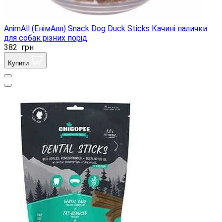
AnimAll (ЕнімАлл) Snack Dog Duck Sticks Качині палички
для собак різних порід
382
грн
Купити