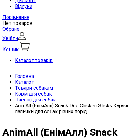
Дисконт
Відгуки
Порівняння
Нет товаров
Обране
Увійти
Кошик
Каталог товарів
Головна
Каталог
Товари собакам
Корм для собак
Ласощі для собак
AnimAll (ЕнімАлл) Snack Dog Chicken Sticks Курячі
палички для собак різних порід
AnimAll (ЕнімАлл) Snack