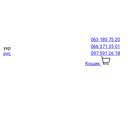
063 185 75 20
066 371 35 01
укр
097 591 26 18
рус
Кошик