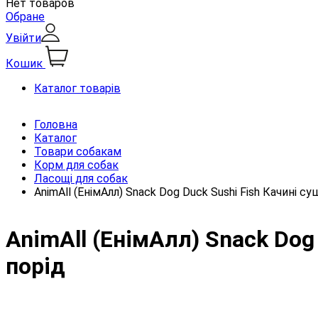
Нет товаров
Обране
Увійти
Кошик
Каталог товарів
Головна
Каталог
Товари собакам
Корм для собак
Ласощі для собак
AnimAll (ЕнімАлл) Snack Dog Duck Sushi Fish Качині су
AnimAll (ЕнімАлл) Snack Dog 
порід