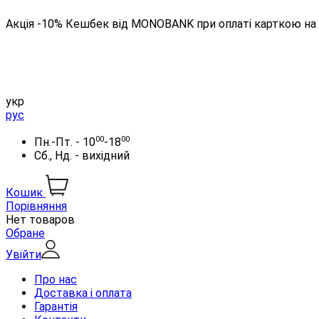
Акція -10% Кешбек від MONOBANK при оплаті карткою на 
укр
рус
00
00
Пн.-Пт. - 10
-18
Сб., Нд. - вихідний
Кошик
Порівняння
Нет товаров
Обране
Увійти
Про нас
Доставка і оплата
Гарантія