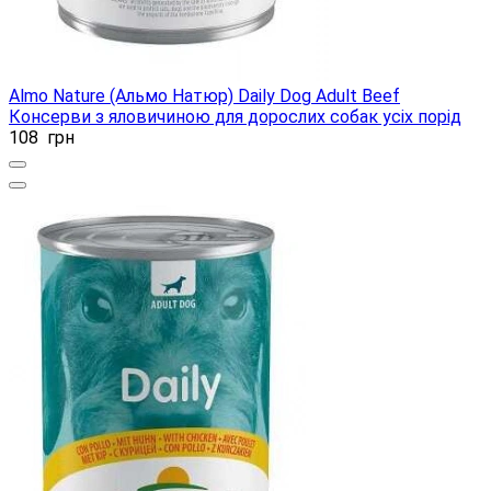
Almo Nature (Альмо Натюр) Daily Dog Adult Beef
Консерви з яловичиною для дорослих собак усіх порід
108
грн