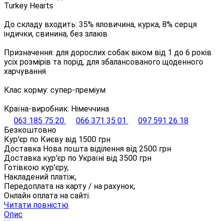
Turkey Hearts
До складу входить: 35% яловичина, курка, 8% серця
індички, свинина, без злаків
Призначення: для дорослих собак віком від 1 до 6 років
усіх розмірів та порід, для збалансованого щоденного
харчування
Клас корму: супер-преміум
Країна-виробник: Німеччина
063 185 75 20
066 371 35 01
097 591 26 18
Безкоштовно
Кур'єр по Києву від
1500
грн
Доставка Нова пошта віділення від
2500
грн
Доставка кур'єр по Україні від
3500
грн
Готівкою кур'єру,
Накладений платіж,
Передоплата на карту / на рахунок,
Онлайн оплата на сайті.
Читати повністю
Опис