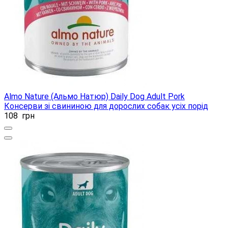
Almo Nature (Альмо Натюр) Daily Dog Adult Pork
Консерви зі свининою для дорослих собак усіх порід
108
грн