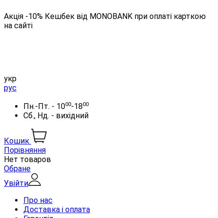
Акція -10% Кешбек від MONOBANK при оплаті карткою
на сайті
укр
рус
00
00
Пн.-Пт. - 10
-18
Сб., Нд. - вихідний
Кошик
Порівняння
Нет товаров
Обране
Увійти
Про нас
Доставка і оплата