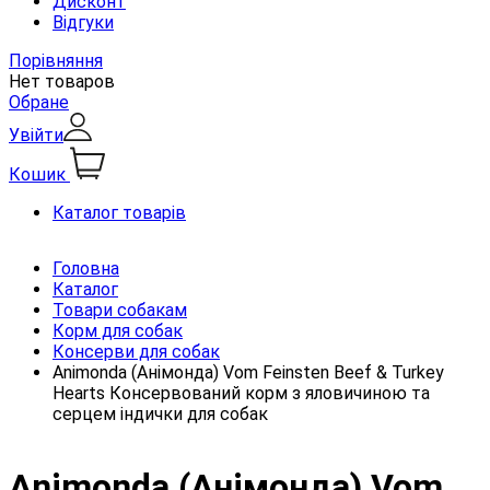
Дисконт
Відгуки
Порівняння
Нет товаров
Обране
Увійти
Кошик
Каталог товарів
Головна
Каталог
Товари собакам
Корм для собак
Консерви для собак
Animonda (Анімонда) Vom Feinsten Beef & Turkey
Hearts Консервований корм з яловичиною та
серцем індички для собак
Animonda (Анімонда) Vom