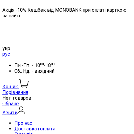
Акція -10% Кешбек від MONOBANK при оплаті карткою
на сайті
укр
рус
00
00
Пн.-Пт. - 10
-18
Сб., Нд. - вихідний
Кошик
Порівняння
Нет товаров
Обране
Увійти
Про нас
Доставка і оплата