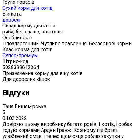
Група товарів
Сухий корм для котів
Вік кота
дорослі
Склад корму для котів
риба, без злаків, картопля
Особливості
Гіпоалергенний, Чутливе травлення, Беззернові корми
Клас корма для котів
Супер-преміум
Штрих-код
5028399612364
Призначення корму для віку котів
Для дорослих кішок
Відгуки
Таня Вишемірська
5
04.02.2022
Довіряю цьому виробнику багато років. І котів, і собак
годую кормами Арден Гранж. Кожному підібрала
улюблений смак, і тепер щомісяця роблю закупки у