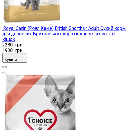
.Royal Canin (Роял Канін) British Shorthair Adult Сухий корм
для дорослих Британських короткошерстих котів і
кішок
2280
грн
1938
грн
Купити