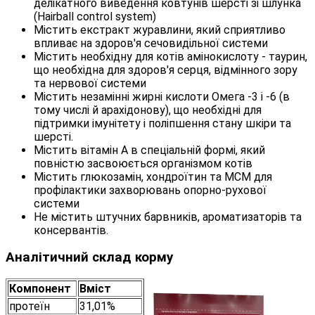
делікатного виведення ковтунів шерсті зі шлунка
(Hairball control system)
Містить екстракт журавлини, який сприятливо
впливає на здоров'я сечовидільної системи
Містить необхідну для котів амінокислоту - таурин,
що необхідна для здоров'я серця, відмінного зору
та нервової системи
Містить незамінні жирні кислоти Омега -3 і -6 (в
тому числі й арахідонову), що необхідні для
підтримки імунітету і поліпшення стану шкіри та
шерсті.
Містить вітамін А в спеціальній формі, який
повністю засвоюється організмом котів
Містить глюкозамін, хондроїтин та МСМ для
профілактики захворювань опорно-рухової
системи
Не містить штучних барвників, ароматизаторів та
консервантів.
Аналітичний склад корму
Компонент
Вміст
протеїн
31,01%