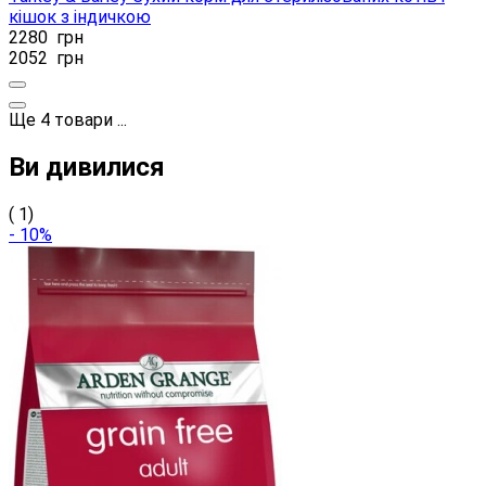
кішок з індичкою
2280
грн
2052
грн
Ще
4
товари
...
Ви дивилися
( 1)
- 10%