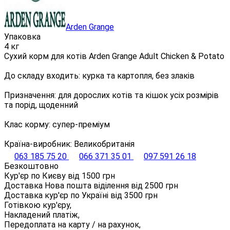
Arden Grange
Упаковка
4 кг
Сухий корм для котів Arden Grange Adult Chicken & Potato
До складу входить: курка та картопля, без злаків
Призначення: для дорослих котів та кішок усіх розмірів
та порід, щоденний
Клас корму: супер-преміум
Країна-виробник: Великобританія
063 185 75 20
066 371 35 01
097 591 26 18
Безкоштовно
Кур'єр по Києву від
1500
грн
Доставка Нова пошта віділення від
2500
грн
Доставка кур'єр по Україні від
3500
грн
Готівкою кур'єру,
Накладений платіж,
Передоплата на карту / на рахунок,