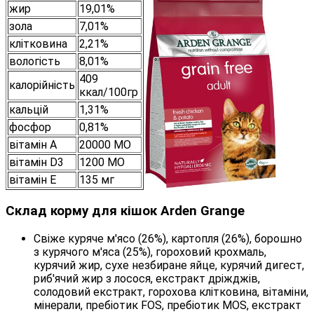
жир
19,01%
зола
7,01%
клітковина
2,21%
вологість
8,01%
409
калорійність
ккал/100гр
кальцій
1,31%
фосфор
0,81%
вітамін А
20000 МО
вітамін D3
1200 МО
вітамін E
135 мг
Склад корму для кішок Arden Grange
Свіже куряче м'ясо (26%), картопля (26%), борошно
з курячого м'яса (25%), гороховий крохмаль,
курячий жир, сухе незбиране яйце, курячий дигест,
риб'ячий жир з лосося, екстракт дріжджів,
солодовий екстракт, горохова клітковина, вітаміни,
мінерали, пребіотик FOS, пребіотик MOS, екстракт