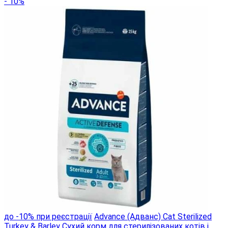
- 10%
до -10% при реєстрації
Advance (Адванс) Cat Sterilized
Turkey & Barley Сухий корм для стерилізованих котів і