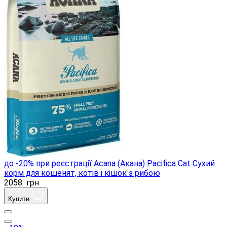
до -20% при реєстрації
Acana (Акана) Pacifica Сat Сухий
корм для кошенят, котів і кішок з рибою
2058
грн
Купити