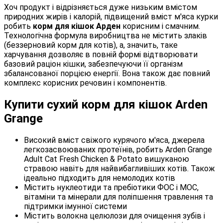
Хоч продукт і відрізняється дуже низьким вмістом
природних жирів і калорій, підвищений вміст м'яса курки
робить
корм для кішок Арден
корисним і смачним.
Технологічна формула виробництва не містить злаків
(беззерновий корм для котів), а, значить, таке
харчування дозволяє в повній формі відтворювати
базовий раціон кішки, забезпечуючи її організм
збалансованої порцією енергії. Вона також дає повний
комплекс корисних речовин і компонентів.
Купити сухий корм для кішок Arden
Grange
Високий вміст свіжого курячого м'яса, джерела
легкозасвоюваних протеїнів, робить Arden Grange
Adult Cat Fresh Chicken & Potato вишуканою
стравою навіть для найвибагливіших котів. Також
ідеально підходить для немолодих котів
Містить нуклеотиди та пребіотики ФОС і МОС,
вітаміни та мінерали для поліпшення травлення та
підтримки імунної системи
Містить волокна целюлози для очищення зубів і