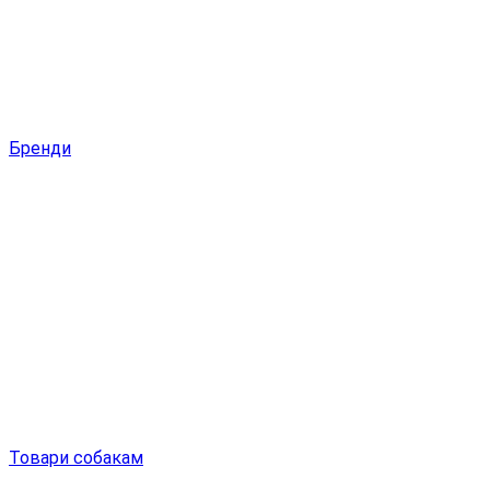
Бренди
Товари собакам