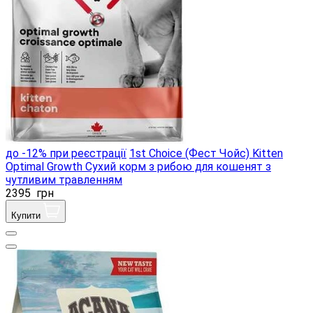
до -12% при реєстрації
1st Choice (Фест Чойс) Kitten
Optimal Growth Сухий корм з рибою для кошенят з
чутливим травленням
2395
грн
Купити