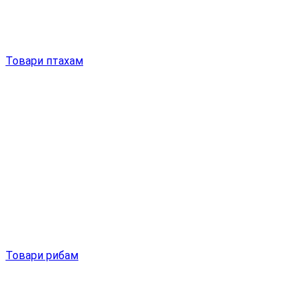
Товари птахам
Товари рибам