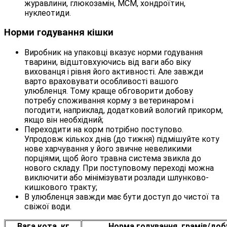
журавлини, глюкозамін, МСМ, хондроїтин,
нуклеотиди.
Норми годування кішки
Виробник на упаковці вказує норми годування
тварини, відштовхуючись від ваги або віку
вихованця і рівня його активності. Але завжди
варто враховувати особливості вашого
улюбленця. Тому краще обговорити добову
потребу споживання корму з ветеринаром і
погодити, наприклад, додатковий вологий прикорм,
якщо він необхідний;
Переходити на корм потрібно поступово.
Упродовж кількох днів (до тижня) підмішуйте коту
нове харчування у його звичне невеликими
порціями, щоб його травна система звикла до
нового складу. При поступовому переході можна
виключити або мінімізувати розлади шлунково-
кишкового тракту;
В улюбленця завжди має бути доступ до чистої та
свіжої води.
Вага кота, кг
Норма годування, грамів/доб