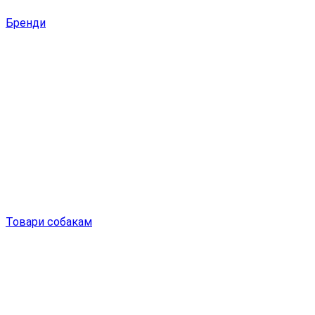
Бренди
Товари собакам