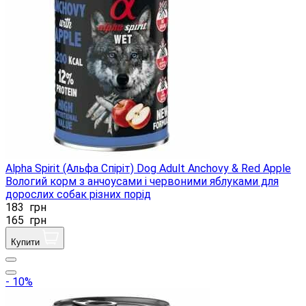
Alpha Spirit (Альфа Спіріт) Dog Adult Anchovy & Red Apple
Вологий корм з анчоусами і червоними яблуками для
дорослих собак різних порід
183
грн
165
грн
Купити
- 10%