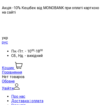
Акція -10% Кешбек від MONOBANK при оплаті карткою
на сайті
укр
рус
00
00
Пн.-Пт. - 10
-18
Сб., Нд. - вихідний
Кошик
Порівняння
Нет товаров
Обране
Увійти
Про нас
Доставка і оплата