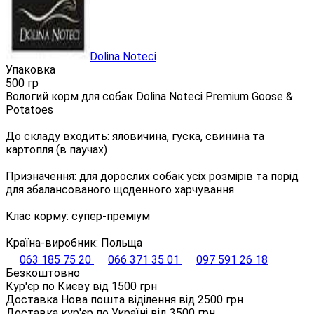
Dolina Noteci
Упаковка
500 гр
Вологий корм для собак Dolina Noteci Premium Goose &
Potatoes
До складу входить: яловичина, гуска, свинина та
картопля (в паучах)
Призначення: для дорослих собак усіх розмірів та порід
для збалансованого щоденного харчування
Клас корму: супер-преміум
Країна-виробник: Польща
063 185 75 20
066 371 35 01
097 591 26 18
Безкоштовно
Кур'єр по Києву від
1500
грн
Доставка Нова пошта віділення від
2500
грн
Доставка кур'єр по Україні від
3500
грн