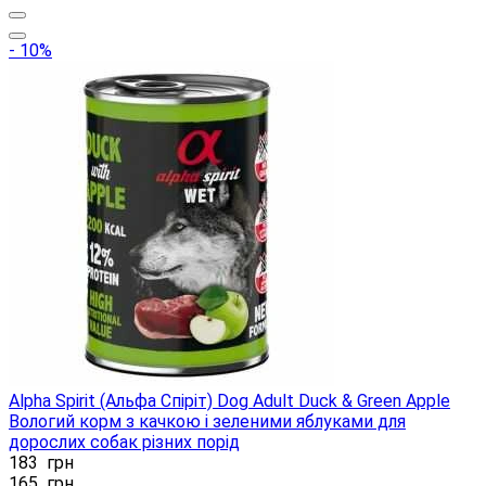
- 10%
Alpha Spirit (Альфа Спіріт) Dog Adult Duck & Green Apple
Вологий корм з качкою і зеленими яблуками для
дорослих собак різних порід
183
грн
165
грн