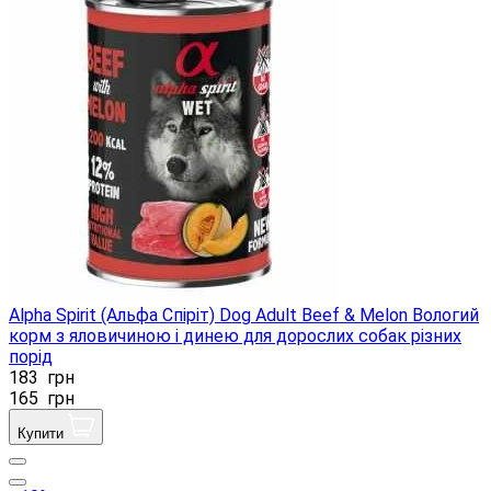
Alpha Spirit (Альфа Спіріт) Dog Adult Beef & Melon Вологий
корм з яловичиною і динею для дорослих собак різних
порід
183
грн
165
грн
Купити