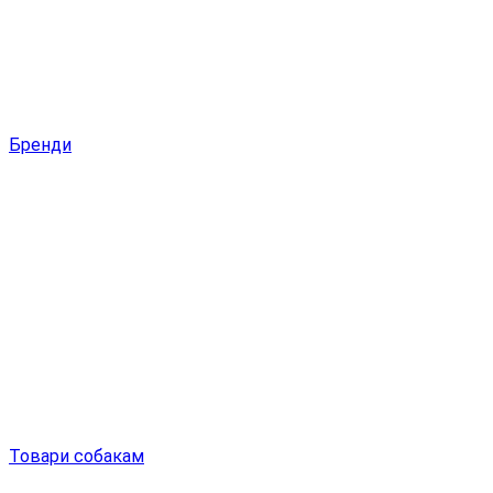
Бренди
Товари собакам