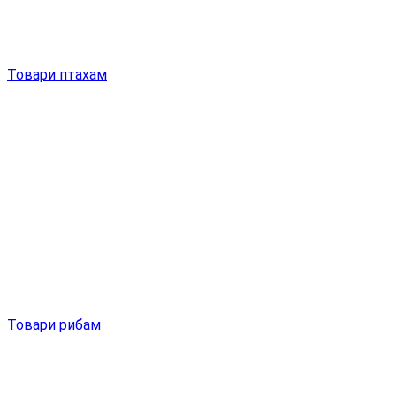
Товари птахам
Товари рибам