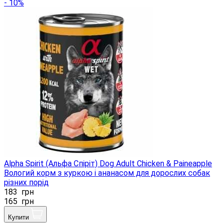
- 10%
Alpha Spirit (Альфа Спіріт) Dog Adult Chicken & Paineapple
Вологий корм з куркою і ананасом для дорослих собак
різних порід
183
грн
165
грн
Купити