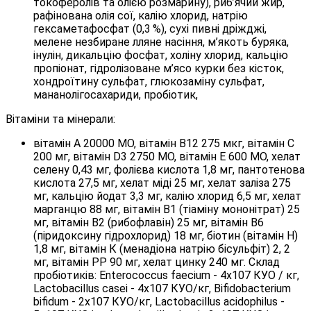
токоферолів та олією розмарину), риб’ячий жир,
рафінована олія сої, калію хлорид, натрію
гексаметафосфат (0,3 %), сухі пивні дріжджі,
мелене незбиране лляне насіння, м’якоть буряка,
інулін, дикальцію фосфат, холіну хлорид, кальцію
пропіонат, гідролізоване м’ясо курки без кісток,
хондроїтину сульфат, глюкозаміну сульфат,
мананолігосахариди, пробіотик,
Вітаміни та мінерали:
вітамін А 20000 МО, вітамін В12 275 мкг, вітамін С
200 мг, вітамін D3 2750 МО, вітамін Е 600 МО, хелат
селену 0,43 мг, фолієва кислота 1,8 мг, пантотенова
кислота 27,5 мг, хелат міді 25 мг, хелат заліза 275
мг, кальцію йодат 3,3 мг, калію хлорид 6,5 мг, хелат
марганцю 88 мг, вітамін В1 (тіаміну мононітрат) 25
мг, вітамін В2 (рибофлавін) 25 мг, вітамін В6
(піридоксину гідрохлорид) 18 мг, біотин (вітамін Н)
1,8 мг, вітамін К (менадіона натрію бісульфіт) 2, 2
мг, вітамін РР 90 мг, хелат цинку 240 мг. Склад
пробіотиків: Enterococcus faecium - 4х107 КУО / кг,
Lactobacillus casei - 4х107 КУО/кг, Bifidobacterium
bifidum - 2х107 КУО/кг, Lactobacillus acidophilus -