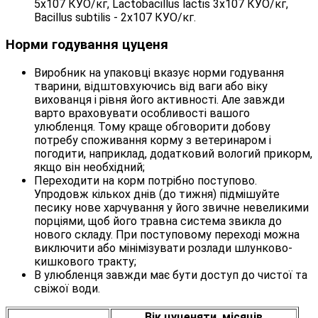
5х107 КУО/кг, Lactobacillus lactis 3x107 КУО/кг,
Bacillus subtilis - 2х107 КУО/кг.
Норми годування цуценя
Виробник на упаковці вказує норми годування
тварини, відштовхуючись від ваги або віку
вихованця і рівня його активності. Але завжди
варто враховувати особливості вашого
улюбленця. Тому краще обговорити добову
потребу споживання корму з ветеринаром і
погодити, наприклад, додатковий вологий прикорм,
якщо він необхідний;
Переходити на корм потрібно поступово.
Упродовж кількох днів (до тижня) підмішуйте
песику нове харчування у його звичне невеликими
порціями, щоб його травна система звикла до
нового складу. При поступовому переході можна
виключити або мінімізувати розлади шлунково-
кишкового тракту;
В улюбленця завжди має бути доступ до чистої та
свіжої води.
Вік цуценяти, місяців