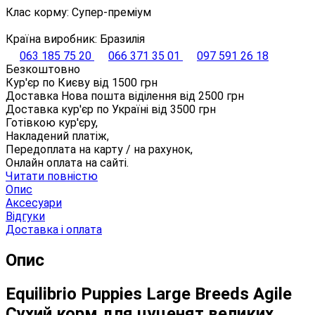
Клас корму: Супер-преміум
Країна виробник: Бразилія
063 185 75 20
066 371 35 01
097 591 26 18
Безкоштовно
Кур'єр по Києву від
1500
грн
Доставка Нова пошта віділення від
2500
грн
Доставка кур'єр по Україні від
3500
грн
Готівкою кур'єру,
Накладений платіж,
Передоплата на карту / на рахунок,
Онлайн оплата на сайті.
Читати повністю
Опис
Аксесуари
Відгуки
Доставка і оплата
Опис
Equilibrio Puppies Large Breeds Agile
Сухий корм для цуценят великих