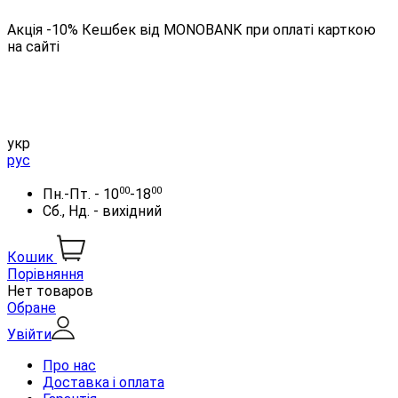
Акція -10% Кешбек від MONOBANK при оплаті карткою
на сайті
укр
рус
00
00
Пн.-Пт. - 10
-18
Сб., Нд. - вихідний
Кошик
Порівняння
Нет товаров
Обране
Увійти
Про нас
Доставка і оплата