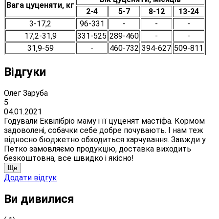
Вага цуценяти, кг
2-4
5-7
8-12
13-24
3-17,2
96-331
-
-
-
17,2-31,9
331-525
289-460
-
-
31,9-59
-
460-732
394-627
509-811
Відгуки
Олег Заруба
5
04.01.2021
Годували Еквілібріо маму і її цуценят мастіфа. Кормом
задоволені, собачки себе добре почувають. І нам теж
відносно бюджетно обходиться харчування. Завжди у
Петко замовляємо продукцію, доставка виходить
безкоштовна, все швидко і якісно!
Ще
Додати відгук
Ви дивилися