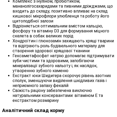
Комплекс з інуліном, пробіотиком,
мананолігосахаридами та пивними дріжджами, що
входить до складу, позитивно впливає на склад
кишкової мікрофлори улюбленця та роботу його
щитоподібної залози
Відрізняється оптимальним вмістом кальцію,
фосфору та вітаміну D3 для формування міцного
скелета в собак великих порід
Хондроїтин і глюкозамін захищають хрящі тварини
та відіграють роль будівельного матеріалу для
створення здорової хрящової тканини
Гексаметафосфат натрію допомагає підтримувати
зуби чистими та здоровими, запобігаючи
мінералізації зубного нальоту і, як наслідок,
утворенню зубного каменю
Екстракт юки Шидигера скорочує рівень азотних
сполук, зменшуючи виділення шкідливих газів і
неприємного запаху фекалій
Свіжість раціону забезпечена виключно
натуральними консервантами: вітаміном Е та
екстрактом розмарину
Аналітичний склад корму