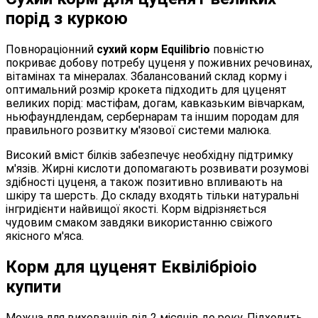
порід з куркою
Повнораціонний
сухий корм Equilibrio
повністю
покриває добову потребу цуценя у поживних речовинах,
вітамінах та мінералах. Збалансований склад корму і
оптимальний розмір крокета підходить для цуценят
великих порід: мастіфам, догам, кавказьким вівчаркам,
ньюфаундлендам, сербернарам та іншим породам для
правильного розвитку м'язової системи малюка.
Високий вміст білків забезпечує необхідну підтримку
м'язів. Жирні кислоти допомагають розвивати розумові
здібності цуценя, а також позитивно впливають на
шкіру та шерсть. До складу входять тільки натуральні
інгридієнти найвищої якості. Корм відрізняється
чудовим смаком завдяки використанню свіжого
якісного м'яса.
Корм для цуценят Еквілібріоіо
купити
Можна для вихованців від 2 місяців до року. Підходить