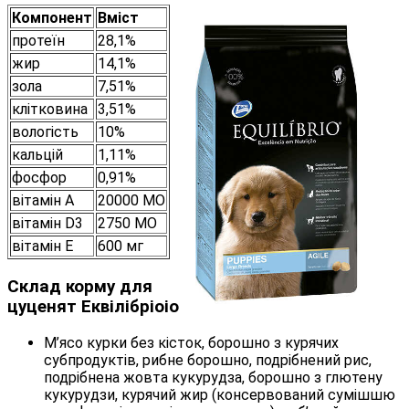
Компонент
Вміст
протеїн
28,1%
жир
14,1%
зола
7,51%
клітковина
3,51%
вологість
10%
кальцій
1,11%
фосфор
0,91%
вітамін А
20000 МО
вітамін D3
2750 МО
вітамін E
600 мг
Склад корму для
цуценят Еквілібріоіо
М’ясо курки без кісток, борошно з курячих
субпродуктів, рибне борошно, подрібнений рис,
подрібнена жовта кукурудза, борошно з глютену
кукурудзи, курячий жир (консервований сумішшю