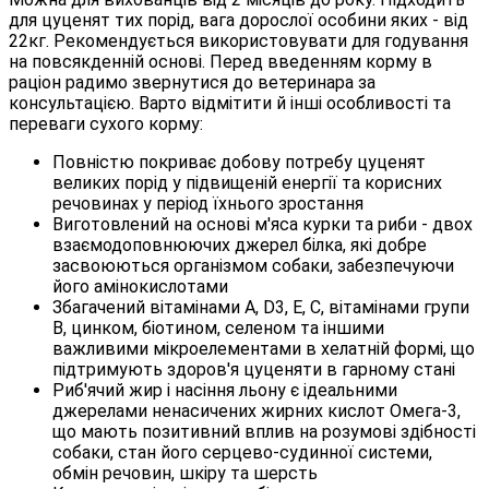
для цуценят тих порід, вага дорослої особини яких - від
22кг. Рекомендується використовувати для годування
на повсякденній основі. Перед введенням корму в
раціон радимо звернутися до ветеринара за
консультацією. Варто відмітити й інші особливості та
переваги сухого корму:
Повністю покриває добову потребу цуценят
великих порід у підвищеній енергії та корисних
речовинах у період їхнього зростання
Виготовлений на основі м'яса курки та риби - двох
взаємодоповнюючих джерел білка, які добре
засвоюються організмом собаки, забезпечуючи
його амінокислотами
Збагачений вітамінами A, D3, E, С, вітамінами групи
В, цинком, біотином, селеном та іншими
важливими мікроелементами в хелатній формі, що
підтримують здоров'я цуценяти в гарному стані
Риб'ячий жир і насіння льону є ідеальними
джерелами ненасичених жирних кислот Омега-3,
що мають позитивний вплив на розумові здібності
собаки, стан його серцево-судинної системи,
обмін речовин, шкіру та шерсть