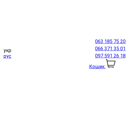
063 185 75 20
066 371 35 01
укр
097 591 26 18
рус
Кошик