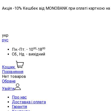
Акція -10% Кешбек від MONOBANK при оплаті карткою на 
укр
рус
00
00
Пн.-Пт. - 10
-18
Сб., Нд. - вихідний
Кошик
Порівняння
Нет товаров
Обране
Увійти
Про нас
Доставка і оплата
Гарантія