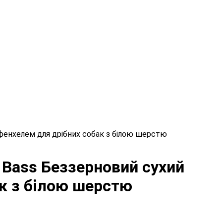
та фенхелем для дрібних собак з білою шерстю
a Bass Беззерновий сухий
ак з білою шерстю