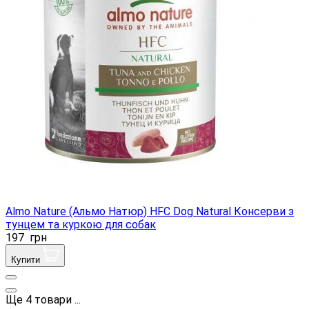
Almo Nature (Альмо Натюр) HFC Dog Natural Консерви з
тунцем та куркою для собак
197
грн
Купити
Ще
4
товари
...