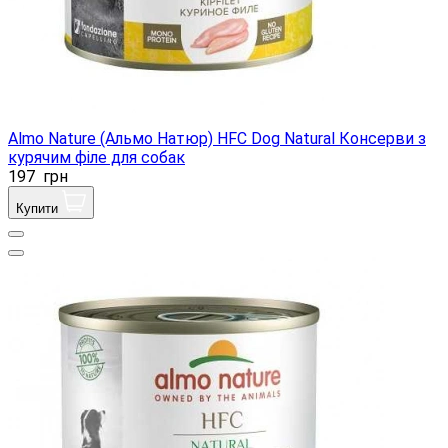
Almo Nature (Альмо Натюр) HFC Dog Natural Консерви з
курячим філе для собак
197
грн
Купити