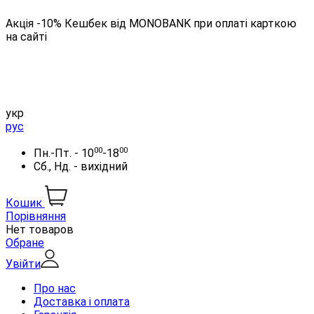
Акція -10% Кешбек від MONOBANK при оплаті карткою
на сайті
укр
рус
00
00
Пн.-Пт. - 10
-18
Сб., Нд. - вихідний
Кошик
Порівняння
Нет товаров
Обране
Увійти
Про нас
Доставка і оплата