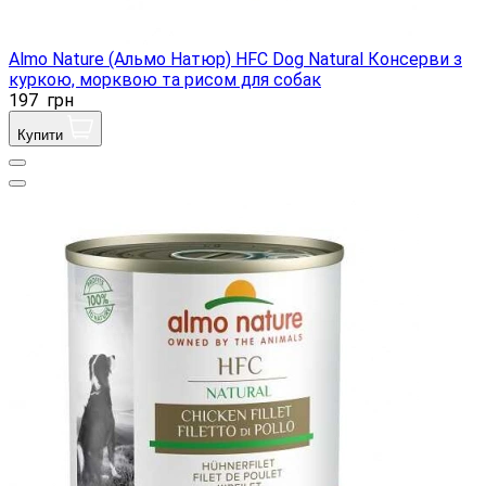
Almo Nature (Альмо Натюр) HFC Dog Natural Консерви з
куркою, морквою та рисом для собак
197
грн
Купити