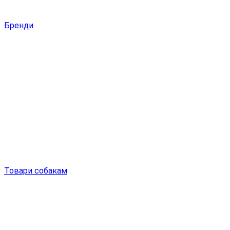
Бренди
Товари собакам