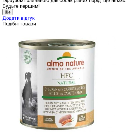
гарбузом і олениною для собак різних порід" ще немає.
Будьте першим!
Ще
Додати відгук
Подібні товари