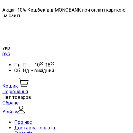
Акція -10% Кешбек від MONOBANK при оплаті карткою
на сайті
укр
рус
00
00
Пн.-Пт. - 10
-18
Сб., Нд. - вихідний
Кошик
Порівняння
Нет товаров
Обране
Увійти
Про нас
Доставка і оплата