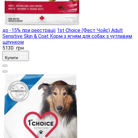
до -15% при реєстрації
1st Choice (Фест Чойс) Adult
Sensitive Skin & Coat Корм ​​з ягням для собак з чутливим
шлунком
5130
грн
Купити