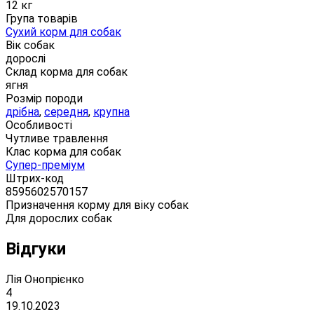
12 кг
Група товарів
Сухий корм для собак
Вік собак
дорослі
Склад корма для собак
ягня
Розмір породи
дрібна
,
середня
,
крупна
Особливості
Чутливе травлення
Клас корма для собак
Супер-преміум
Штрих-код
8595602570157
Призначення корму для віку собак
Для дорослих собак
Відгуки
Лія Онопрієнко
4
19.10.2023