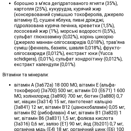
борошно з м’яса дегідратованого ягняти (35%),
картопля (25%), кукурудза, курячий жир
(консервований сумішшю токоферолів, джерело
вітаміну E), сушені яблука, пивні дріжджі,
гідролізована куряча печінка, креветки (1,5%),
лососевий жир (1%), морські водорості (0,5%),
сульфат глюкозаміну (0,02%), корінь цикорію
(джерело маннан-олігосахаридів 0,018%), трав’яна
суміш (фенхель, базилік, шавлія 0,018%), фрукто-
олігосахариди (0,012%), екстракт юки (Yucca
schidigera), (0,01%), сульфат хондроїтину (0,012%),
екстракт календули (0,01%).
Вітаміни та мінерали:
вітамін A (3a672a) 18 000 МО, вітамін E (альфа-
токоферол) (3a700) 500 мг, вітамін D3 (E671) 1 600
МО, холінхлорид (3a890) 700 мг, біотин (3a880) 0,7
мг, ніацин (3a314) 15 мг, пантотенат кальцію
(3a841) 12 мг, вітамін B12 (ціанокобаламін) 0,05 мг,
вітамін B2 (рибофлавін) 4 мг, вітамін B1 (3a820) 1
мг, вітамін B6 (3a831) 1,5 мг, фолієва кислота
(3a316) 0,6 мг, залізо (E1) 90 мг, йод (3b201) 0,7 мг,
органічна мідь (E4) 18 мг, органічний цинк (E6) 100