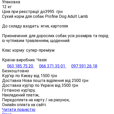
Упаковка
12 кг
Ціна при реєстрації до
3995
грн
Сухий корм для собак Profine Dog Adult Lamb
До складу входить: ягня, картопля
Призначення: для дорослих собак усіх розмірів та порід
із чутливим травленням, щоденний
Клас корму: супер-преміум
Країна-виробник: Чехія
063 185 75 20
066 371 35 01
097 591 26 18
Безкоштовно
Кур'єр по Києву від
1500
грн
Доставка Нова пошта віділення від
2500
грн
Доставка кур'єр по Україні від
3500
грн
Готівкою кур'єру,
Накладений платіж,
Передоплата на карту / на рахунок,
Онлайн оплата на сайті.
Читати повністю