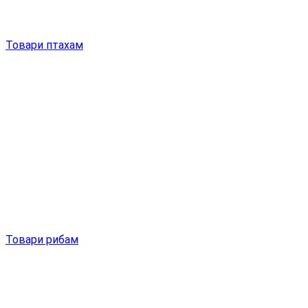
Товари птахам
Товари рибам