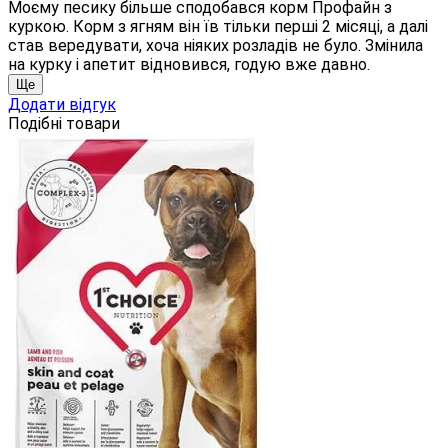
Моєму песику більше сподобався корм Профайн з
куркою. Корм з ягням він їв тільки перші 2 місяці, а далі
став вередувати, хоча ніяких розладів не було. Змінила
на курку і апетит відновився, годую вже давно.
Ще
Додати відгук
Подібні товари