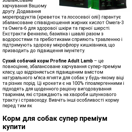
збалансоване
харчування Вашому
другу. Додавання
морепродуктів (креветок та лососевої олії) гарантує
збалансоване співвідношення жирних кислот Омега-3
та Омега-6 для здорової шкіри та гарної шерсті.
Екстракти фенхелю, базиліка і шавлії разом з
водоростями та пребіотиками сприяють травленню і
підтримують здорову мікрофлору кишківника, що
призводить до підвищення імунітету.
Сухий собачий корм Profine Adult Lamb
– це
повноцінне, збалансоване харчування супер-преміум
класу, що відрізняється підвищеним вмістом
натурального м'яса ягняти для собак у будь-якому віці
та різних порід. Ці крокети є на 100% гіпоалергенними і
підходять для щоденного раціону вигодовування
тваринам, які страждають на хвороби шлункового
тракту і стравоходу. Вивчіть інші особливості корму
перед тим як
Корм для собак супер преміум
купити