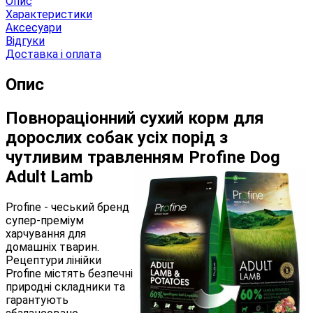
Опис
Характеристики
Аксесуари
Відгуки
Доставка і оплата
Опис
Повнораціонний сухий корм для
дорослих собак усіх порід з
чутливим травленням Profine Dog
Adult Lamb
Profine - чеський бренд
супер-преміум
харчування для
домашніх тварин.
Рецептури лінійки
Profine містять безпечні
природні складники та
гарантують