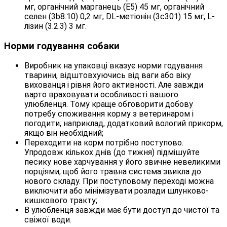
мг, органічний марганець (E5) 45 мг, органічний
селен (3b8.10) 0,2 мг, DL-метіонін (3c301) 15 мг, L-
лізин (3.2.3) 3 мг.
Норми годування собаки
Виробник на упаковці вказує норми годування
тварини, відштовхуючись від ваги або віку
вихованця і рівня його активності. Але завжди
варто враховувати особливості вашого
улюбленця. Тому краще обговорити добову
потребу споживання корму з ветеринаром і
погодити, наприклад, додатковий вологий прикорм,
якщо він необхідний;
Переходити на корм потрібно поступово.
Упродовж кількох днів (до тижня) підмішуйте
песику нове харчування у його звичне невеликими
порціями, щоб його травна система звикла до
нового складу. При поступовому переході можна
виключити або мінімізувати розлади шлунково-
кишкового тракту;
В улюбленця завжди має бути доступ до чистої та
свіжої води.