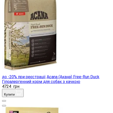
до -20% при реєстрації
Acana (Акана) Free-Run Duck
Гіпоалергенний корм для собак з качкою
4724
грн
Купити