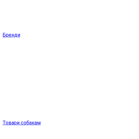
Бренди
Товари собакам