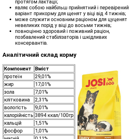
протягом лактації;
являє собою найбільш прийнятний і перевірений
варіант прикорму для щенят у віці від 4 тижнів;
може служити основним раціоном для цуценят
невеликих порід у віці до восьми тижнів;
повноцінно здоровий і поживний раціон,
позбавлений стабілізаторів і шкідливих
консервантів.
Аналітичний склад корму
Компонент
Вміст
протеїн
29,01%
жир
17,01%
зола
7,01%
клітковина
2,31%
вологість
9,01%
калорійність
3894 ккал/100гр
кальцій
1,51%
фосфор
1,01%
магній
0,11%