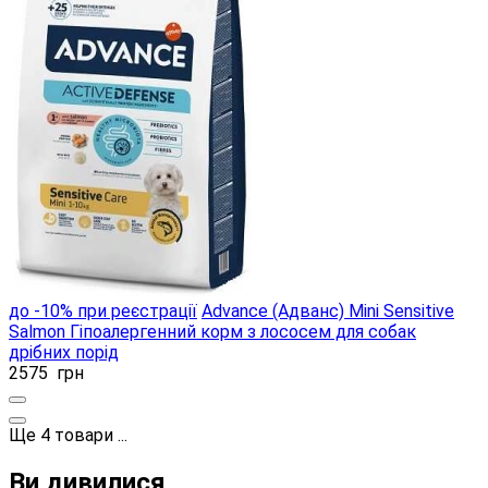
до -10% при реєстрації
Advance (Адванс) Mini Sensitive
Salmon Гіпоалергенний корм з лососем для собак
дрібних порід
2575
грн
Ще
4
товари
...
Ви дивилися