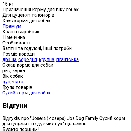
15 кг
Призначення корму для віку собак
Для цуценят та юніорів
Клас корма для собак
Преміум
Країна виробник
Німеччина
Особливості
Вагітні та годуючі, Інші потреби
Розмір породи
дрібна
,
середня
,
крупна
,
гігантська
Склад корма для собак
рис, курка
Вік собак
цуценята
Група товарів
Сухий корм для собак
Відгуки
Відгуків про "Josera (Йозера) JosiDog Family Сухий корм
для цуценят і годуючих сук" ще немає.
Будьте першим!