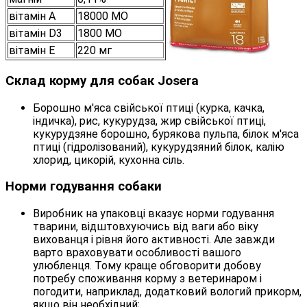
вітамін А
18000 МО
вітамін D3
1800 МО
вітамін E
220 мг
Склад корму для собак Josera
Борошно м'яса свійської птиці (курка, качка,
індичка), рис, кукурудза, жир свійської птиці,
кукурудзяне борошно, бурякова пульпа, білок м'яса
птиці (гідролізований), кукурудзяний білок, калію
хлорид, цикорій, кухонна сіль.
Норми годування собаки
Виробник на упаковці вказує норми годування
тварини, відштовхуючись від ваги або віку
вихованця і рівня його активності. Але завжди
варто враховувати особливості вашого
улюбленця. Тому краще обговорити добову
потребу споживання корму з ветеринаром і
погодити, наприклад, додатковий вологий прикорм,
якщо він необхідний;