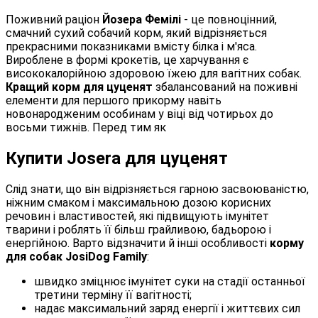
Поживний раціон
Йозера Фемілі
- це повноцінний,
смачний сухий собачий корм, який відрізняється
прекрасними показниками вмісту білка і м'яса.
Вироблене в формі крокетів, це харчування є
висококалорійною здоровою їжею для вагітних собак.
Кращий корм для цуценят
збалансований на поживні
елементи для першого прикорму навіть
новонародженим особинам у віці від чотирьох до
восьми тижнів. Перед тим як
Купити Josera для цуценят
Слід знати, що він відрізняється гарною засвоюваністю,
ніжним смаком і максимальною дозою корисних
речовин і властивостей, які підвищують імунітет
тварини і роблять її більш грайливою, бадьорою і
енергійною. Варто відзначити й інші особливості
корму
для собак JosiDog Family
:
швидко зміцнює імунітет суки на стадії останньої
третини терміну її вагітності;
надає максимальний заряд енергії і життєвих сил