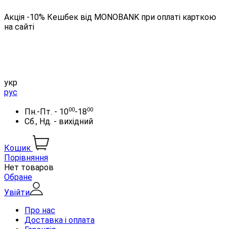
Акція -10% Кешбек від MONOBANK при оплаті карткою
на сайті
укр
рус
00
00
Пн.-Пт. - 10
-18
Сб., Нд. - вихідний
Кошик
Порівняння
Нет товаров
Обране
Увійти
Про нас
Доставка і оплата