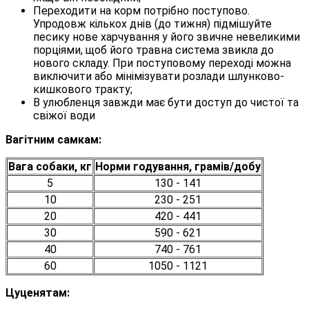
Переходити на корм потрібно поступово.
Упродовж кількох днів (до тижня) підмішуйте
песику нове харчування у його звичне невеликими
порціями, щоб його травна система звикла до
нового складу. При поступовому переході можна
виключити або мінімізувати розлади шлунково-
кишкового тракту;
В улюбленця завжди має бути доступ до чистої та
свіжої води
Вагітним самкам:
Вага собаки, кг
Норми годування, грамів/добу
5
130 - 141
10
230 - 251
20
420 - 441
30
590 - 621
40
740 - 761
60
1050 - 1121
Цуценятам: