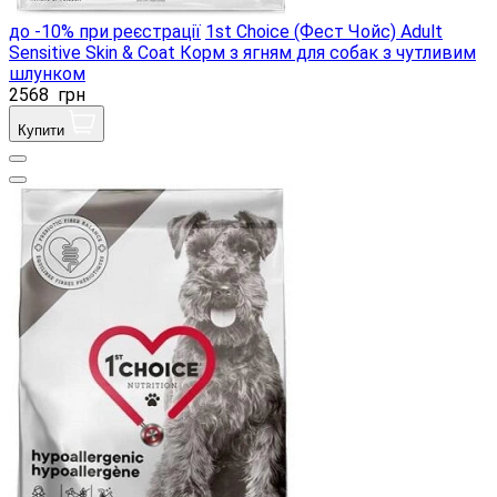
до -10% при реєстрації
1st Choice (Фест Чойс) Adult
Sensitive Skin & Coat Корм ​​з ягням для собак з чутливим
шлунком
2568
грн
Купити