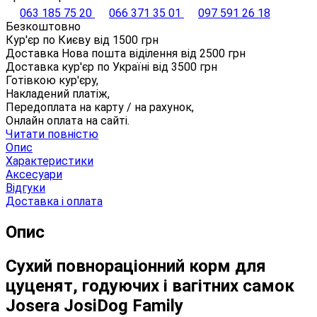
063 185 75 20
066 371 35 01
097 591 26 18
Безкоштовно
Кур'єр по Києву від
1500
грн
Доставка Нова пошта віділення від
2500
грн
Доставка кур'єр по Україні від
3500
грн
Готівкою кур'єру,
Накладений платіж,
Передоплата на карту / на рахунок,
Онлайн оплата на сайті.
Читати повністю
Опис
Характеристики
Аксесуари
Відгуки
Доставка і оплата
Опис
Сухий повнораціонний корм для
цуценят, годуючих і вагітних самок
Josera JosiDog Family