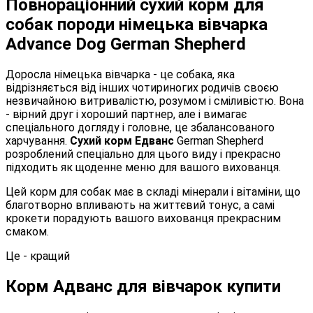
Повнораціонний сухий корм для
собак породи німецька вівчарка
Advance Dog German Shepherd
Доросла німецька вівчарка - це собака, яка
відрізняється від інших чотириногих родичів своєю
незвичайною витривалістю, розумом і сміливістю. Вона
- вірний друг і хороший партнер, але і вимагає
спеціального догляду і головне, це збалансованого
харчування.
Сухий корм Едванс
German Shepherd
розроблений спеціально для цього виду і прекрасно
підходить як щоденне меню для вашого вихованця.
Цей корм для собак має в складі мінерали і вітаміни, що
благотворно впливають на життєвий тонус, а самі
крокети порадують вашого вихованця прекрасним
смаком.
Це - кращий
Корм Адванс для вівчарок купити