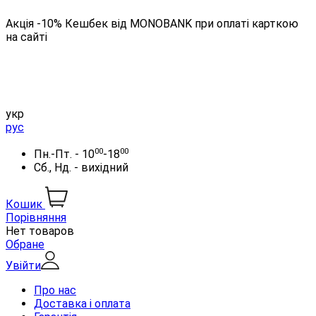
Акція -10% Кешбек від MONOBANK при оплаті карткою
на сайті
укр
рус
00
00
Пн.-Пт. - 10
-18
Сб., Нд. - вихідний
Кошик
Порівняння
Нет товаров
Обране
Увійти
Про нас
Доставка і оплата