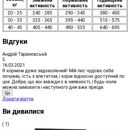
Знижена
Нормальна
Підвищена
кг
активність
активність
активність
20 - 25
240 - 285
290 - 345
380 - 450
30 - 35
325 - 365
395 - 440
515 - 575
40 - 45
405 - 440
490 - 535
640 - 695
Відгуки
Андрій Тарановськй
5
16.03.2021
Я кормом дуже задоволений! Мій пес чудово себе
почуває, їсть з апетитом, і корм відносно доступний по
ціні. Добре, що він завжди є в наявності, і будь-коли
можна замовити і наступного дня вже приїде.
Ще
Додати відгук
Ви дивилися
( 1)