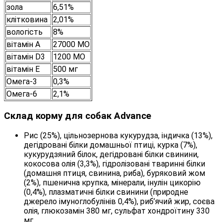
зола
6,51%
клітковина
2,01%
вологість
8%
вітамін А
27000 МО
вітамін D3
1200 МО
вітамін E
500 мг
Омега-3
0,3%
Омега-6
2,1%
Склад корму для собак Advance
Рис (25%), цільнозернова кукурудза, індичка (13%),
дегідровані білки домашньої птиці, курка (7%),
кукурудзяний білок, дегідровані білки свинини,
кокосова олія (3,3%), гідролізовані тваринні білки
(домашня птиця, свинина, риба), буряковий жом
(2%), пшенична крупка, мінерали, інулін цикорію
(0,4%), плазматичні білки свинини (природне
джерело імуноглобулінів 0,4%), риб’ячий жир, соєва
олія, глюкозамін 380 мг, сульфат хондроїтину 330
мг.