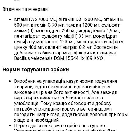
Вітаміни та мінерали:
вітамін A 27000 МО, вітамін D3 1200 МО, вітамін E
500 мг, вітамін C 70 мг, таурин 1200 мг, cульфат
залiза (ІІ), моногідрат 260 мг, йодид калію 1,9 мг,
пентагідрат сульфату міді(II) 33 мг, моногідрат
сульфату марганцю 123 мг, моногідрат сульфату
цинку 406 мг, селеніт натрію 0,2 мг. Зоотехнічні
добавки: стабілізатор мікрофлори кишківника
Bacillus velezensis DSM 15544 1x109 КУО.
Норми годування собаки
Виробник на упаковці вказує норми годування
тварини, відштовхуючись від ваги або віку
вихованця і рівня його активності. Але завжди
варто враховувати особливості вашого
улюбленця. Тому краще обговорити добову
потребу споживання корму з ветеринаром і
погодити, наприклад, додатковий вологий прикорм,
якщо він необхідний;
Переходити на корм потрібно поступово.