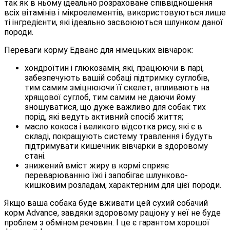
так як в ньому ідеально розраховане співвідношення
всіх вітамінів і мікроелементів, використовуються лише
ті інгредієнти, які ідеально засвоюються шлунком даної
породи.
Переваги корму Едванс для німецьких вівчарок:
хондроїтин і глюкозамін, які, працюючи в парі,
забезпечують вашій собаці підтримку суглобів,
тим самим зміцнюючи її скелет, впливають на
хрящової суглоб, тим самим не даючи йому
зношуватися, що дуже важливо для собак тих
порід, які ведуть активний спосіб життя;
масло кокоса і великого відсотка рису, які є в
складі, покращують систему травлення і будуть
підтримувати кишечник вівчарки в здоровому
стані.
знижений вміст жиру в кормі сприяє
переварюванню їжі і запобігає шлунково-
кишковим розладам, характерним для цієї породи.
Якщо ваша собака буде вживати цей сухий собачий
корм Advance, завдяки здоровому раціону у неї не буде
проблем з обміном речовин. І це є гарантом хорошої