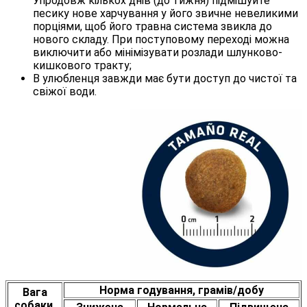
Упродовж кількох днів (до тижня) підмішуйте
песику нове харчування у його звичне невеликими
порціями, щоб його травна система звикла до
нового складу. При поступовому переході можна
виключити або мінімізувати розлади шлунково-
кишкового тракту;
В улюбленця завжди має бути доступ до чистої та
свіжої води.
Норма годування, грамів/добу
Вага
собаки,