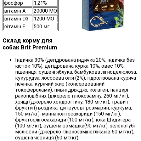
фосфор
1,21%
вітамін А
20000 МО
вітамін D3
1200 МО
вітамін E
500 мг
Склад корму для
собак Brit Premium
Індичка 30% (дегідрована індичка 20%, індичка без
кісток 10%), дегідрована курка 10%, овес 10%,
пшениця, сушені яблука, бамбукова лігноцелюлоза,
кукурудза, лососева олія (2%), гідролізована куряча
печінка, курячий жир (консервований
токоферолами), пивні дріжджі, колаген, панцирі
ракоподібних (джерело глюкозаміну, 260 мг/кг),
хрящі (джерело хондроїтину, 180 мг/кг), трави і
фрукти (гвоздика, цитрусові, розмарин, куркума,
150 мг/кг), маннанолігосахариди (150 мг/кг),
фруктоолігосахариди (100 мг/кг), юка Шидигера
(100 мг/кг), сушена ромашка(90 мг/кг), зеленогубі
молюски (джерело глюкозаміногліканів 60 мг/кг),
сушена чорниця (60 мг/кг).