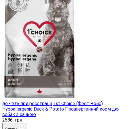
до -10% при реєстрації
1st Choice (Фест Чойс)
Hypoallergenic Duck & Potato Гіпоалергенний корм для
собак з качкою
2586
грн