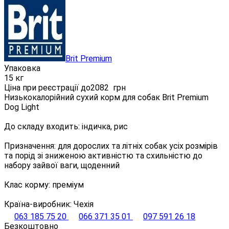
Brit Premium
Упаковка
15 кг
Ціна при реєстрації до
2082
грн
Низькокалорійний сухий корм для собак Brit Premium
Dog Light
До складу входить: індичка, рис
Призначення: для дорослих та літніх собак усіх розмірів
та порід зі зниженою активністю та схильністю до
набору зайвої ваги, щоденний
Клас корму: преміум
Країна-виробник: Чехія
063 185 75 20
066 371 35 01
097 591 26 18
Безкоштовно