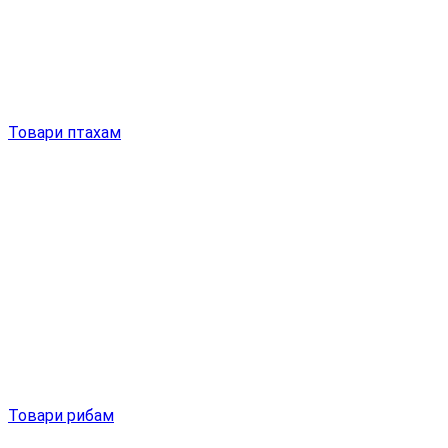
Товари птахам
Товари рибам