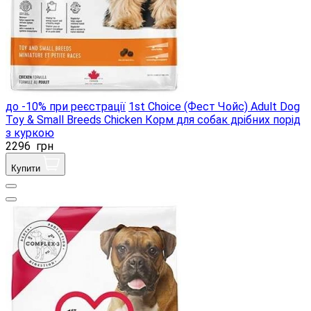
до -10% при реєстрації
1st Choice (Фест Чойс) Adult Dog
Toy & Small Breeds Chicken Корм ​​для собак дрібних порід
з куркою
2296
грн
Купити