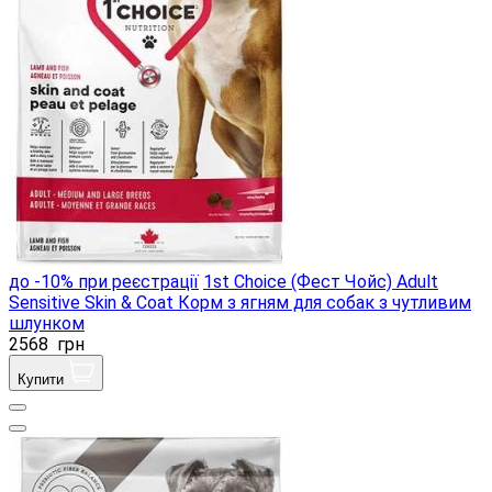
до -10% при реєстрації
1st Choice (Фест Чойс) Adult
Sensitive Skin & Coat Корм ​​з ягням для собак з чутливим
шлунком
2568
грн
Купити