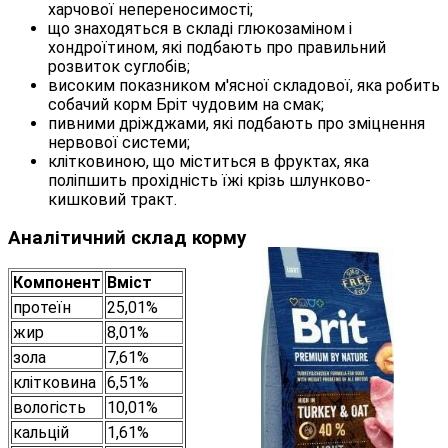
харчової непереносимості;
що знаходяться в складі глюкозаміном і
хондроїтином, які подбають про правильний
розвиток суглобів;
високим показником м'ясної складової, яка робить
собачий корм Бріт чудовим на смак;
пивними дріжджами, які подбають про зміцнення
нервової системи;
клітковиною, що міститься в фруктах, яка
поліпшить прохідність їжі крізь шлунково-
кишковий тракт.
Аналітичний склад корму
Компонент
Вміст
протеїн
25,01%
жир
8,01%
зола
7,61%
клітковина
6,51%
вологість
10,01%
кальцій
1,61%