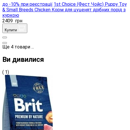
до -10% при реєстрації
1st Choice (Фест Чойс) Puppy Toy
& Small Breeds Chicken Корм ​​для цуценят дрібних порід з
куркою
2409
грн
Купити
Ще
4
товари
...
Ви дивилися
( 1)