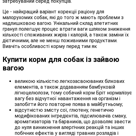
затребуваний серед покупців.
Це - найкращий варіант корекції раціону для
малорухомих собак, які до того ж мають проблеми з
надлишковою вагою. Унікальний склад апетитних
гранул полегшує процес втрати ваги шляхом зниження
кількості споживаних жирів і калорій, а також заміни їх
дієтичними, але не менш поживними продуктами.
Вивчіть особливості корму перед тим як
Купити корм для собак із зайвою
вагою
великою кількістю легкозасвоюваних білкових
елементів, а також додаванням бамбуковій
лігноцелюлози, тому собачий корм Бріт нормалізує
вагу без відчутної навантаження на організм і
запобігти його повторне поява в майбутньому;
відсутністю змісту сої, глютену, генетично
модифікованих інгредієнтів, підсилювачів смаку,
ароматизаторів та барвників, що дозволяє звести
до нуля виникнення алергічних реакцій та інших
побічних ефектів у вигляді травних розладів і