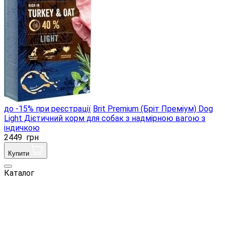
до -15% при реєстрації
Brit Premium (Бріт Преміум) Dog
Light Дієтичний корм для собак з надмірною вагою з
індичкою
2449
грн
Купити
Каталог