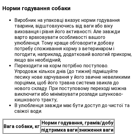
Норми годування собаки
Виробник на упаковці вказує норми годування
тварини, відштовхуючись від ваги або віку
вихованця і рівня його активності. Але завжди
варто враховувати особливості вашого
улюбленця. Тому краще обговорити добову
потребу споживання корму з ветеринаром і
погодити, наприклад, додатковий вологий прикорм,
якщо він необхідний;
Переходити на корм потрібно поступово.
Упродовж кількох днів (до тижня) підмішуйте
песику нове харчування у його звичне невеликими
порціями, щоб його травна система звикла до
нового складу. При поступовому переході можна
виключити або мінімізувати розлади шлунково-
кишкового тракту;
В улюбленця завжди має бути доступ до чистої та
свіжої води.
Норми годування, грамів/добу
Вага собаки, кг
підтримка ваги
зниження ваги