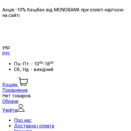
Акція -10% Кешбек від MONOBANK при оплаті карткою
на сайті
укр
рус
00
00
Пн.-Пт. - 10
-18
Сб., Нд. - вихідний
Кошик
Порівняння
Нет товаров
Обране
Увійти
Про нас
Доставка і оплата