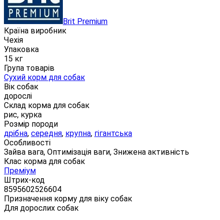
Brit Premium
Країна виробник
Чехія
Упаковка
15 кг
Група товарів
Сухий корм для собак
Вік собак
дорослі
Склад корма для собак
рис, курка
Розмір породи
дрібна
,
середня
,
крупна
,
гігантська
Особливості
Зайва вага, Оптимізація ваги, Знижена активність
Клас корма для собак
Преміум
Штрих-код
8595602526604
Призначення корму для віку собак
Для дорослих собак