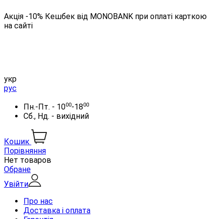
Акція -10% Кешбек від MONOBANK при оплаті карткою
на сайті
укр
рус
00
00
Пн.-Пт. - 10
-18
Сб., Нд. - вихідний
Кошик
Порівняння
Нет товаров
Обране
Увійти
Про нас
Доставка і оплата