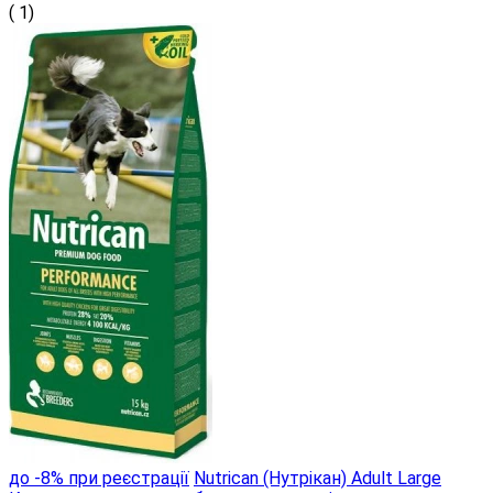
( 1)
до -8% при реєстрації
Nutrican (Нутрікан) Adult Large