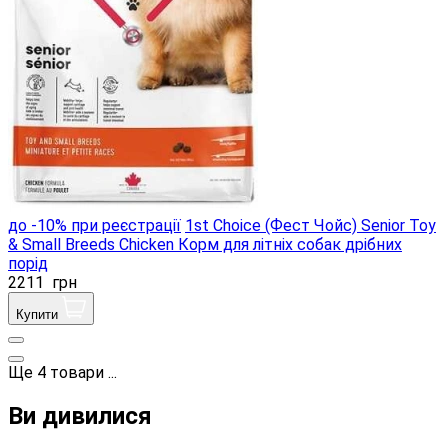
до -10% при реєстрації
1st Choice (Фест Чойс) Senior Toy
& Small Breeds Chicken Корм ​​для літніх собак дрібних
порід
2211
грн
Купити
Ще
4
товари
...
Ви дивилися