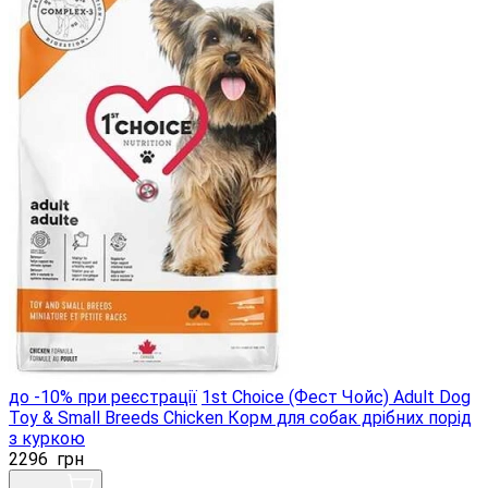
до -10% при реєстрації
1st Choice (Фест Чойс) Adult Dog
Toy & Small Breeds Chicken Корм ​​для собак дрібних порід
з куркою
2296
грн