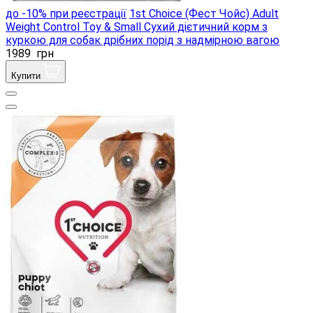
до -10% при реєстрації
1st Choice (Фест Чойс) Adult
Weight Control Toy & Small Сухий дієтичний корм з
куркою для собак дрібних порід з надмірною вагою
1989
грн
Купити