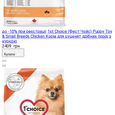
до -10% при реєстрації
1st Choice (Фест Чойс) Puppy Toy
& Small Breeds Chicken Корм ​​для цуценят дрібних порід з
куркою
2409
грн
Купити