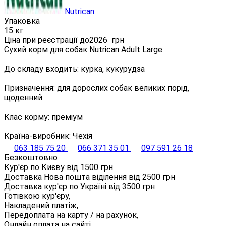
Nutrican
Упаковка
15 кг
Ціна при реєстрації до
2026
грн
Сухий корм для собак Nutrican Adult Large
До складу входить: курка, кукурудза
Призначення: для дорослих собак великих порід,
щоденний
Клас корму: преміум
Країна-виробник: Чехія
063 185 75 20
066 371 35 01
097 591 26 18
Безкоштовно
Кур'єр по Києву від
1500
грн
Доставка Нова пошта віділення від
2500
грн
Доставка кур'єр по Україні від
3500
грн
Готівкою кур'єру,
Накладений платіж,
Передоплата на карту / на рахунок,
Онлайн оплата на сайті.