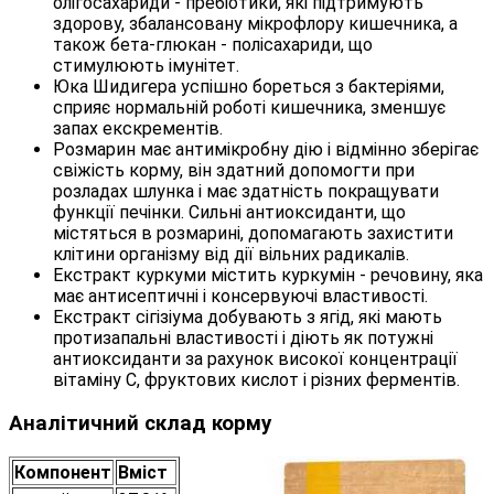
олігосахариди - пребіотики, які підтримують
здорову, збалансовану мікрофлору кишечника, а
також бета-глюкан - полісахариди, що
стимулюють імунітет.
Юка Шидигера успішно бореться з бактеріями,
сприяє нормальній роботі кишечника, зменшує
запах екскрементів.
Розмарин має антимікробну дію і відмінно зберігає
свіжість корму, він здатний допомогти при
розладах шлунка і має здатність покращувати
функції печінки. Сильні антиоксиданти, що
містяться в розмарині, допомагають захистити
клітини організму від дії вільних радикалів.
Екстракт куркуми містить куркумін - речовину, яка
має антисептичні і консервуючі властивості.
Екстракт сігізіума добувають з ягід, які мають
протизапальні властивості і діють як потужні
антиоксиданти за рахунок високої концентрації
вітаміну С, фруктових кислот і різних ферментів.
Аналітичний склад корму
Компонент
Вміст