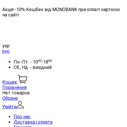
Акція -10% Кешбек від MONOBANK при оплаті карткою
на сайті
укр
рус
00
00
Пн.-Пт. - 10
-18
Сб., Нд. - вихідний
Кошик
Порівняння
Нет товаров
Обране
Увійти
Про нас
Доставка і оплата