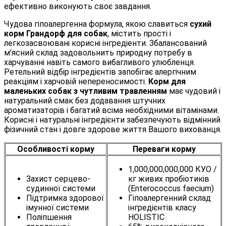
ефективно виконують своє завдання.
Чудова гіпоалергенна формула, якою славиться
сухий
корм Грандорф для собак
, містить прості і
легкозасвоювані корисні інгредіенти. Збалансований
м'ясний склад задовольнить природну потребу в
харчуванні навіть самого вибагливого улюбленця.
Ретельний відбір інгредієнтів запобігає алергічним
реакціям і харчовій непереносимості.
Корм ​​для
маленьких собак з чутливим травленням
має чудовий і
натуральний смак без додавання штучних
ароматизаторів і багатий всіма необхідними вітамінами.
Корисні і натуральні інгредієнти забезпечують відмінний
фізичний стан і довге здорове життя Вашого вихованця.
Особливості корму
Переваги корму
1,000,000,000,000 КУО /
Захист серцево-
кг живих пробіотиків
судинної системи
(Enterococcus faecium)
Підтримка здорової
Гіпоалергенний склад
імунної системи
інгредієнтів класу
Поліпшення
HOLISTIC