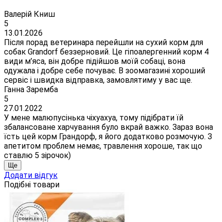
Валерій Книш
5
13.01.2026
Після порад ветеринара перейшли на сухий корм для
собак Grandorf беззерновий. Це гіпоалергенний корм 4
види м’яса, він добре підійшов моїй собаці, вона
одужала і добре себе почуває. В зоомагазині хороший
сервіс і швидка відправка, замовлятиму у вас ще.
Ганна Заремба
5
27.01.2022
У мене малюпусінька чіхуахуа, тому підібрати їй
збалансоване харчування було вкрай важко. Зараз вона
їсть цей корм Грандорф, я його додатково розмочую. З
апетитом проблем немає, травлення хороше, так що
ставлю 5 зірочок)
Ще
Додати відгук
Подібні товари