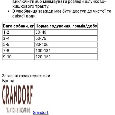
виключити або мінімізувати розлади шлунково-
кишкового тракту;
В улюбленця завжди має бути доступ до чистої та
свіжої води.
Вага собаки, кг
Норма годування, грамів/добу
1-2
30-46
3-4
50-76
5-6
80-106
7-8
100-131
9-10
120-151
Загальні характеристики
Бренд
Grandorf