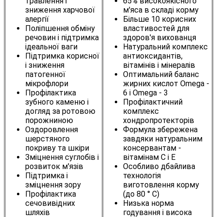
травлення і
65% високоякісного
зниження харчової
м'яса в складі корму
алергії
Більше 10 корисних
Поліпшення обміну
властивостей для
речовин і підтримка
здоров'я вихованця
ідеальної ваги
Натуральний комплекс
Підтримка корисної
антиоксидантів,
і зниження
вітамінів і мінералів
патогенної
Оптимальний баланс
мікрофлори
жирних кислот Omega -
Профілактика
6 і Omega - 3
зубного каменю і
Профілактичний
догляд за ротовою
комплекс
порожниною
хондропротекторів
Оздоровлення
Формула збережена
шерстяного
завдяки натуральним
покриву та шкіри
консервантам -
Зміцнення суглобів і
вітамінам C і E
розвиток м'язів
Особливо дбайлива
Підтримка і
технологія
зміцнення зору
виготовлення корму
Профілактика
(до 80 ° С)
сечовивідних
Низька норма
шляхів
годування і висока