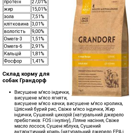
протеїн
27,01%
жир
15,01%
зола
7,51%
клітковина
3,01%
вологість
9,00%
Омега-3
1,51%
Омега-6
2,91%
Кальцій
1,81%
Фосфор
1,41%
Склад корму для
собак Грандорф
Висушене м'ясо індички,
висушене м'ясо ягняти,
висушене м'ясо качки, висушене м'ясо кролика,
Цілісний бурий рис, Свіже м'ясо індички, Жир
індички, Сушений цикорій (натуральний джерело
пребіотиків: FOS і інуліну), Лляне насіння, Свіже
масло лосося, Сушені яблука, Сушений
антарктичний криль (натуральний джерело EPA і