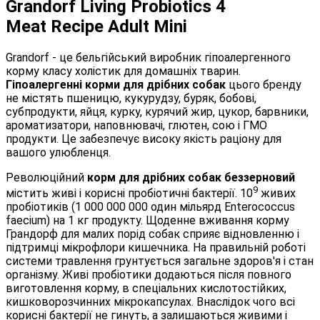
Grandorf Living Probiotics 4
Meat Recipe Adult Mini
Grandorf - це бельгійський виробник гіпоалергенного
корму класу холістик для домашніх тварин.
Гіпоалергенні корми для дрібних собак
цього бренду
не містять пшеницю, кукурудзу, буряк, бобові,
субпродукти, яйця, курку, курячий жир, цукор, барвники,
ароматизатори, наповнювачі, глютен, сою і ГМО
продукти. Це забезпечує високу якість раціону для
вашого улюбленця.
Революційний
корм для дрібних собак беззерновий
9
містить живі і корисні пробіотичні бактерії. 10
живих
пробіотиків (1 000 000 000 один мільярд Enterococcus
faecium) на 1 кг продукту. Щоденне вживання корму
Грандорф для малих порід собак сприяє відновленню і
підтримці мікрофлори кишечника. На правильній роботі
системи травлення грунтується загальне здоров'я і стан
організму. Живі пробіотики додаються після повного
виготовлення корму, в спеціальних кислотостійких,
кишковорозчинних мікрокапсулах. Внаслідок чого всі
корисні бактерії не гинуть, а залишаються живими і