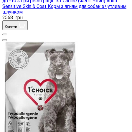
до -10% при реєстрації
1st Choice (Фест Чойс) Adult
Sensitive Skin & Coat Корм ​​з ягням для собак з чутливим
шлунком
2568
грн
Купити