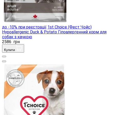
до -10% при реєстрації
1st Choice (Фест Чойс)
Hypoallergenic Duck & Potato Гіпоалергенний корм для
собак з качкою
2586
грн
Купити