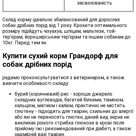
засвоюваність
Склад корму ідеально збалансований для дорослих
собак дрібних порід від 1 року. Крокети оптимального
розміру підійдуть чіхуахуа, шпіцам, мальтезе, той-
тер'єрам, йоркширським тер'єрам та іншим собакам до
10кг. Перед тим як
Купити сухий корм Грандорф для
собак дрібних порід
радимо проконсультуватися з ветеринаром, а також
вивчити особливості складу:
бурий (коричневий) рис - хороше джерело
складних вуглеводів, багатий білками, тіаміном,
кальцієм, магнієм і калієм; практично не містить
глютену - підходить для тварин, схильних до алергії
або які не переносять глютен; даний вид зерна не
викликає різкого стрибка глюкози в крові після
прийому їжі і рекомендований при діабеті, а також
надмірній вазі тварин.