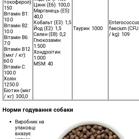
токоферол):
Цинк (E6): 100,0
150
Марганець (E5):
Вітамін В1:
40,0
10.0
Кобальт (E3): 1,5
Enterococcu
Вітамін В2:
Йод (E2): 1,5
Таурин: 1000
faecium (CFU
10.0
Селен (E8): 0,2
/ kg): 109
Вітамін В6:
Глюкозамін:
7.0
1.500
Вітамін B12
Хондроітин:
(мкг / кг):
1.000
60.0
MSM: 40
Вітамін C:
100.0
Холін:
1250.0
Біотин (мкг
/ кг): 300,0
Норми годування собаки
Виробник на
упаковці
вказує