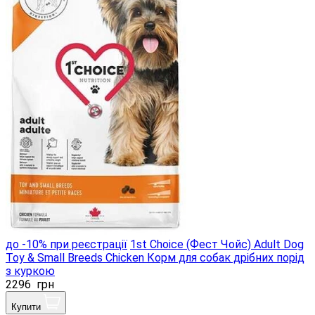
до -10% при реєстрації
1st Choice (Фест Чойс) Adult Dog
Toy & Small Breeds Chicken Корм ​​для собак дрібних порід
з куркою
2296
грн
Купити