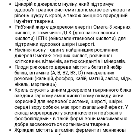
Цикорій є джерелом інуліну, який підтримує
здоров'я травної системи і допомагає регулювати
рівень цукру в крові, а також зміцнює природний
імунітет тварини.
Риб'ячий жир є джерелом енергії і Омега-3 жирних
кислот, в тому числі ДГК (докозагексаєнової
кислоти) і ЕПК (ейкозапентаєнової кислоти), для
підтримки здорової шкіри і шерсті.
Насіння льону - один з найцінніших рослинних
джерел Омега-3 жирних кислот, розчинної
клітковини, вітамінів, антиоксидантів і мінералів.
Плоди ріжкового дерева містять багатий набір
білків, вітамінів (А, В, В2, В3, D) і мінеральних
речовин (кальцій, фосфор, калій, магній, залізо, мідь,
нікель, марганець).
Криль служить цінним джерелом тваринного білка
завдяки гарному амінокислотному складу, який
корисний для нервової системи, шерсті, шкіри,
серця і зору собаки, має протизапальний ефект. У
складі морепродукту жирні кислоти пов'язані з
фосфоліпідами - в такій формі вони максимально
добре засвоюються організмом тварини.
Жріжджі містять вітаміни, ферменти і маннанові