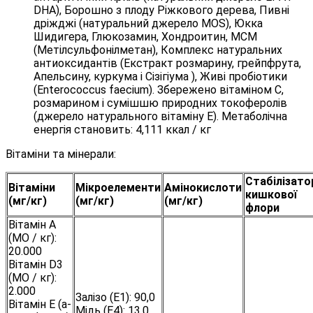
DHA), Борошно з плоду Ріжкового дерева, Пивні
дріжджі (натуральний джерело МОS), Юкка
Шидигера, Глюкозамин, Хондроитин, МСМ
(Метілсульфонілметан), Комплекс натуральних
антиоксидантів (Екстракт розмарину, грейпфрута,
Апельсину, куркума і Сізігіума ), Живі пробіотики
(Enterococcus faecium). Збережено вітаміном С,
розмарином і сумішшю природних токоферолів
(джерело натурального вітаміну Е). Метаболічна
енергія становить: 4,111 ккал / кг
Вітаміни та мінерали:
Стабілізато
Вітаміни
Мікроелементи
Амінокислоти
кишкової
(мг/кг)
(мг/кг)
(мг/кг)
флори
Вітамін A
(МО / кг):
20.000
Вітамін D3
(МО / кг):
2.000
Залізо (E1): 90,0
Вітамін E (a-
Мідь (Е4): 13,0