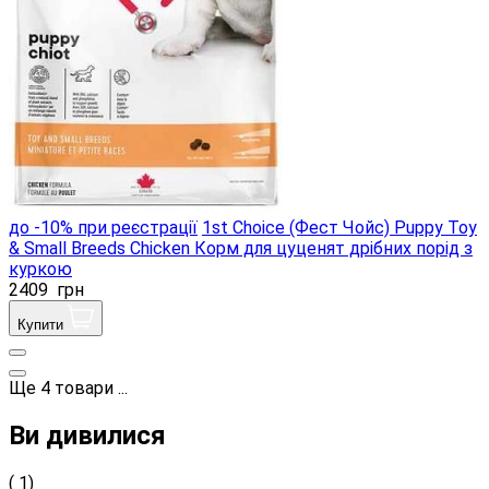
до -10% при реєстрації
1st Choice (Фест Чойс) Puppy Toy
& Small Breeds Chicken Корм ​​для цуценят дрібних порід з
куркою
2409
грн
Купити
Ще
4
товари
...
Ви дивилися
( 1)