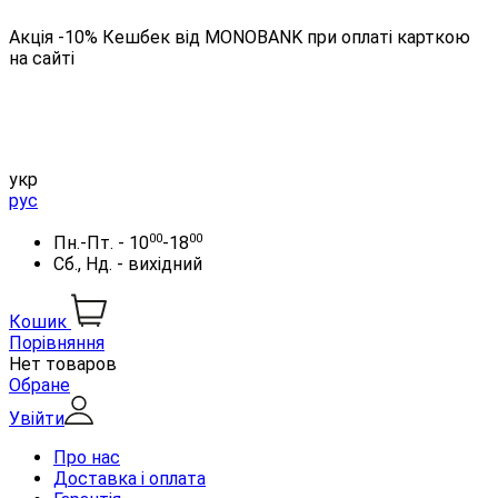
Акція -10% Кешбек від MONOBANK при оплаті карткою
на сайті
укр
рус
00
00
Пн.-Пт. - 10
-18
Сб., Нд. - вихідний
Кошик
Порівняння
Нет товаров
Обране
Увійти
Про нас
Доставка і оплата