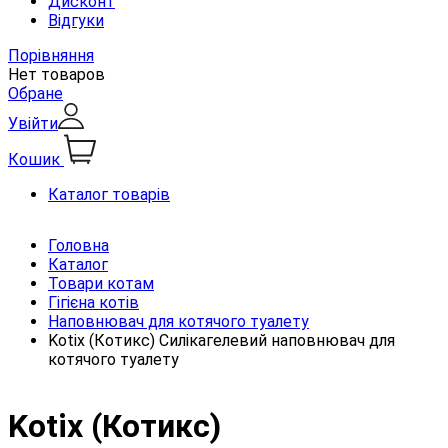
Дисконт
Відгуки
Порівняння
Нет товаров
Обране
Увійти
Кошик
Каталог товарів
Головна
Каталог
Товари котам
Гігієна котів
Наповнювач для котячого туалету
Kotix (Котикс) Силікагелевий наповнювач для
котячого туалету
Kotix (Котикс)