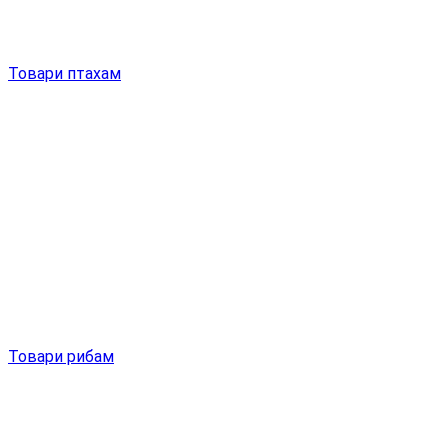
Товари птахам
Товари рибам