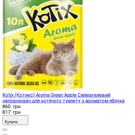
Kotix (Котикс) Aroma Green Apple Силікагелевий
наповнювач для котячого туалету з ароматом яблука
860
грн
817
грн
Купити