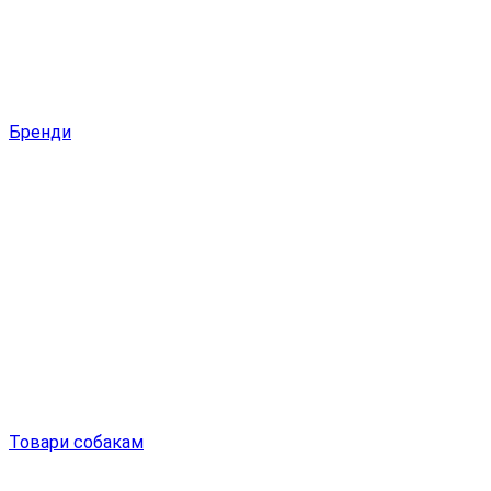
Бренди
Товари собакам