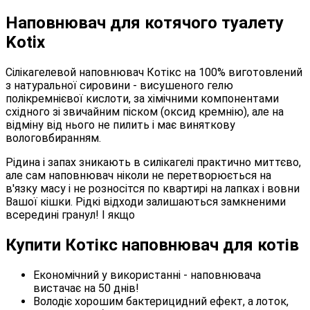
Наповнювач для котячого туалету
Kotix
Сілікагелевой наповнювач Котікс на 100% виготовлений
з натуральної сировини - висушеного гелю
полікремнієвої кислоти, за хімічними компонентами
східного зі звичайним піском (оксид кремнію), але на
відміну від нього не пилить і має виняткову
вологовбиранням.
Рідина і запах зникають в силікагелі практично миттєво,
але сам наповнювач ніколи не перетворюється на
в'язку масу і не розносітся по квартирі на лапках і вовни
Вашої кішки. Рідкі відходи залишаються замкненими
всередині гранул! І якщо
Купити Котікс наповнювач для котів
Економічний у використанні - наповнювача
вистачає на 50 днів!
Володіє хорошим бактерицидний ефект, а лоток,