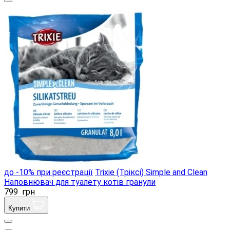
до -10% при реєстрації
Trixie (Тріксі) Simple and Clean
Наповнювач для туалету котів гранули
799
грн
Купити