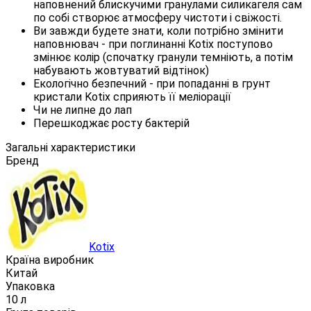
наповнений блискучими гранулами силикагеля сам
по собі створює атмосферу чистоти і свіжості.
Ви завжди будете знати, коли потрібно змінити
наповнювач - при поглинанні Kotix поступово
змінює колір (спочатку гранули темніють, а потім
набувають жовтуватий відтінок)
Екологічно безпечний - при попаданні в грунт
кристали Kotix сприяють її меліорації
Чи не липне до лап
Перешкоджає росту бактерій
Загальні характеристики
Бренд
Kotix
Країна виробник
Китай
Упаковка
10 л