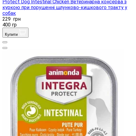
Protect Dog Intestinal Chicken Ветеринарна консерва з
куркою при порушенні шлунково-кишкового тракту у
собак
229
грн
400 гр
Купити