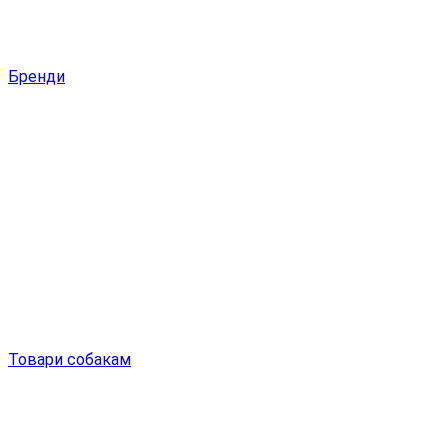
Бренди
Товари собакам