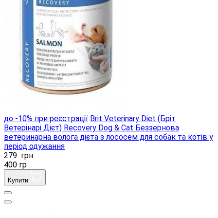
до -10% при реєстрації
Brit Veterinary Diet (Бріт
Ветерінарі Дієт) Recovery Dog & Cat Беззернова
ветеринарна волога дієта з лососем для собак та котів у
період одужання
279
грн
400 гр
Купити