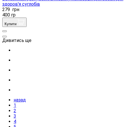
здоров'я суглобів
279
грн
400 гр
Купити
Дивитись ще
назад
1
2
3
4
5