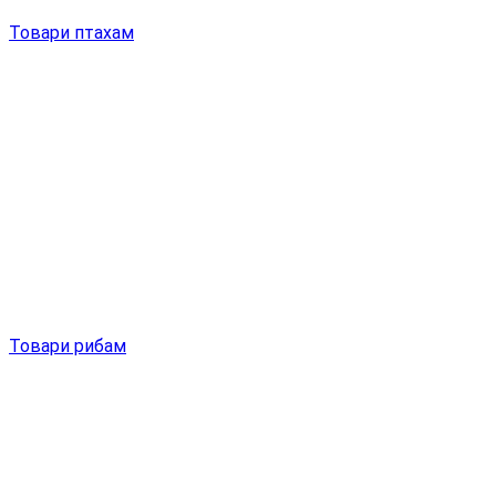
Товари птахам
Товари рибам