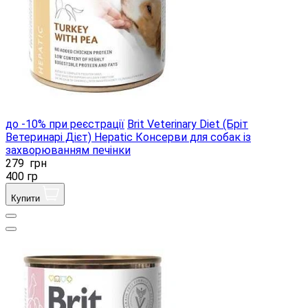
до -10% при реєстрації
Brit Veterinary Diet (Бріт
Ветеринарі Дієт) Hepatic Консерви для собак із
захворюванням печінки
279
грн
400 гр
Купити