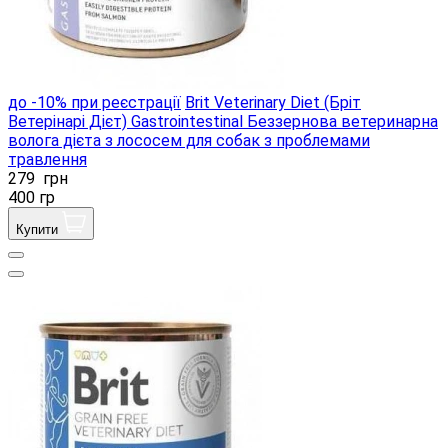
до -10% при реєстрації
Brit Veterinary Diet (Бріт
Ветерінарі Дієт) Gastrointestinal Беззернова ветеринарна
волога дієта з лососем для собак з проблемами
травлення
279
грн
400 гр
Купити