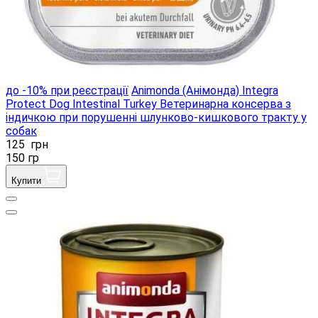
до -10% при реєстрації
Animonda (Анімонда) Integra
Protect Dog Intestinal Turkey Ветеринарна консерва з
індичкою при порушенні шлунково-кишкового тракту у
собак
125
грн
150 гр
Купити