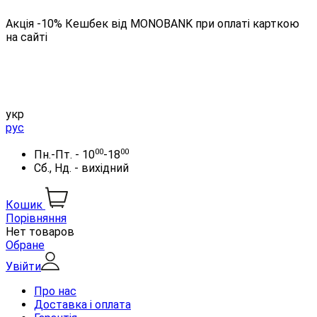
Акція -10% Кешбек від MONOBANK при оплаті карткою
на сайті
укр
рус
00
00
Пн.-Пт. - 10
-18
Сб., Нд. - вихідний
Кошик
Порівняння
Нет товаров
Обране
Увійти
Про нас
Доставка і оплата