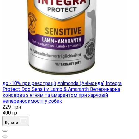
до -10% при реєстрації
Animonda (Анімонда) Integra
Protect Dog Sensitiv Lamb & Amaranth Ветеринарна
консерва з ягням та амарантом при харчовій
непереносимості у собак
229
грн
400 гр
Купити