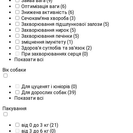
Зайва вага
(9)
Оптимізація ваги
(6)
Знижена активність
(6)
Сечокам'яна хвороба
(3)
Захворювання підшлункової залози
(5)
Захворювання нирок
(5)
Захворювання печінки
(5)
зміцнення імунітету
(1)
Здоров'я суглобів та зв'язок
(2)
При захворюваннях серця
(0)
Показати всі
Вік собаки
Для цуценят і юніорів
(0)
Для дорослих собак
(39)
Показати всі
Пакування
від 0 до 3 кг
(21)
від 3 до 6 кг
(0)