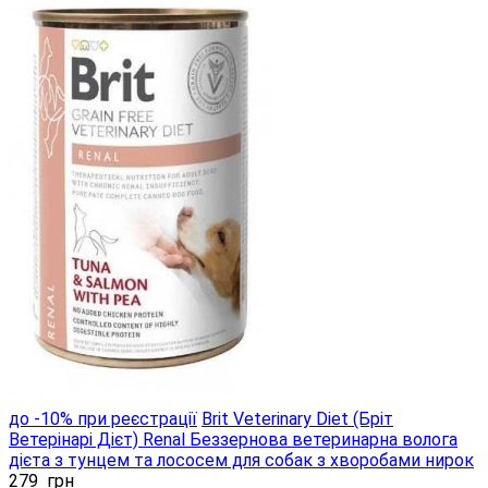
до -10% при реєстрації
Brit Veterinary Diet (Бріт
Ветерінарі Дієт) Renal Беззернова ветеринарна волога
дієта з тунцем та лососем для собак з хворобами нирок
279
грн