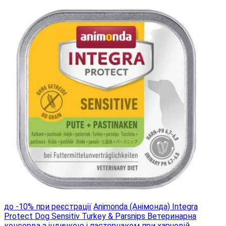
до -10% при реєстрації
Animonda (Анімонда) Integra
Protect Dog Sensitiv Turkey & Parsnips Ветеринарна
консерва з індичкою і пастернаком при харчовій