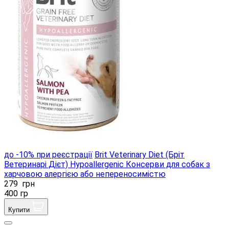
до -10% при реєстрації
Brit Veterinary Diet (Бріт
Ветеринарі Дієт) Hypoallergenic Консерви для собак з
харчовою алергією або непереносимістю
279
грн
400 гр
Купити