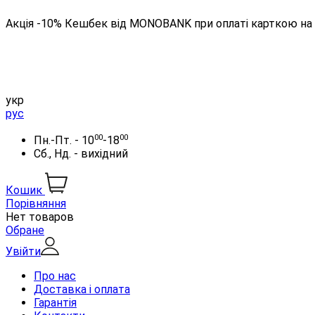
Акція -10% Кешбек від MONOBANK при оплаті карткою на 
укр
рус
00
00
Пн.-Пт. - 10
-18
Сб., Нд. - вихідний
Кошик
Порівняння
Нет товаров
Обране
Увійти
Про нас
Доставка і оплата
Гарантія