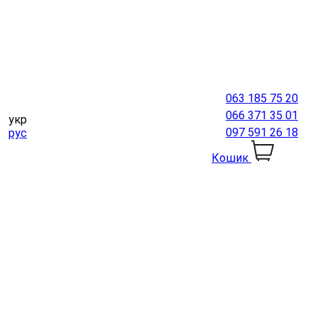
063 185 75 20
066 371 35 01
укр
097 591 26 18
рус
Кошик