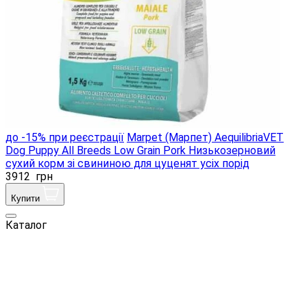
до -15% при реєстрації
Marpet (Марпет) AequilibriaVET
Dog Puppy All Breeds Low Grain Pork Низькозерновий
сухий корм зі свининою для цуценят усіх порід
3912
грн
Купити
Каталог