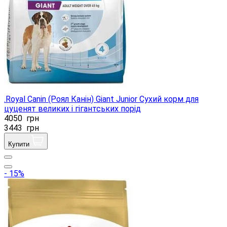
.Royal Canin (Роял Канін) Giant Junior Сухий корм для
цуценят великих і гігантських порід
4050
грн
3443
грн
Купити
- 15%