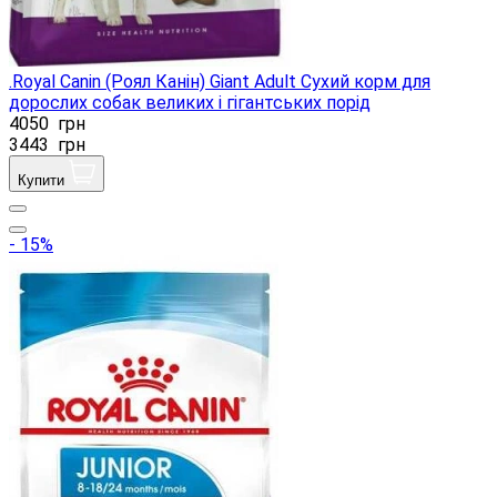
.Royal Canin (Роял Канін) Giant Adult Сухий корм для
дорослих собак великих і гігантських порід
4050
грн
3443
грн
Купити
- 15%