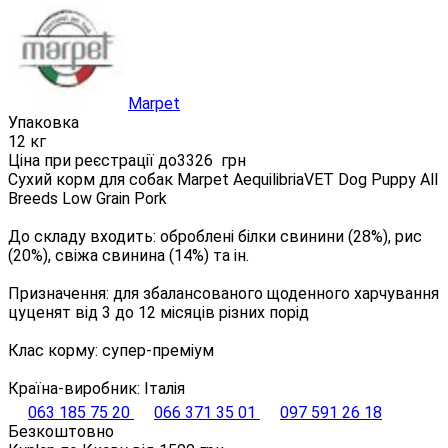
Marpet
Упаковка
12 кг
Ціна при реєстрації до
3326
грн
Сухий корм для собак Marpet AequilibriaVET Dog Puppy All
Breeds Low Grain Pork
До складу входить: оброблені білки свинини (28%), рис
(20%), свіжа свинина (14%) та ін.
Призначення: для збалансованого щоденного харчування
цуценят від 3 до 12 місяців різних порід
Клас корму: супер-преміум
Країна-виробник: Італія
063 185 75 20
066 371 35 01
097 591 26 18
Безкоштовно