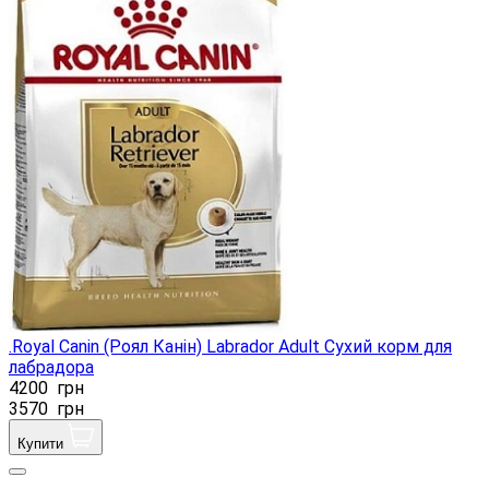
.Royal Canin (Роял Канін) Labrador Adult Сухий корм для
лабрадора
4200
грн
3570
грн
Купити