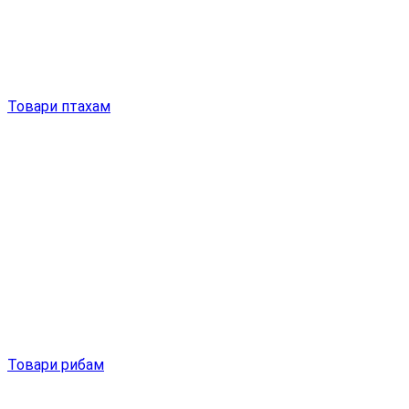
Товари птахам
Товари рибам