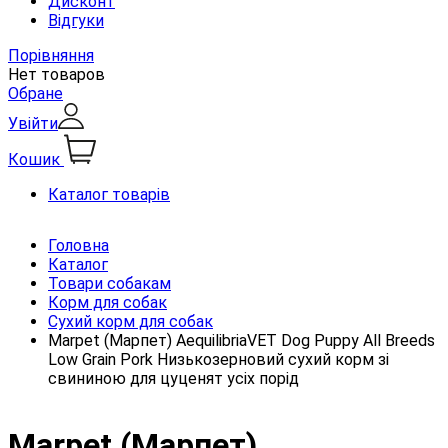
Дисконт
Відгуки
Порівняння
Нет товаров
Обране
Увійти
Кошик
Каталог товарів
Головна
Каталог
Товари собакам
Корм для собак
Сухий корм для собак
Marpet (Марпет) AequilibriaVET Dog Puppy All Breeds
Low Grain Pork Низькозерновий сухий корм зі
свининою для цуценят усіх порід
Marpet (Марпет)