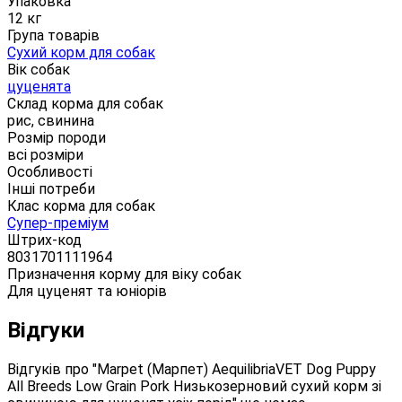
Упаковка
12 кг
Група товарів
Сухий корм для собак
Вік собак
цуценята
Склад корма для собак
рис, свинина
Розмір породи
всі розміри
Особливості
Інші потреби
Клас корма для собак
Супер-преміум
Штрих-код
8031701111964
Призначення корму для віку собак
Для цуценят та юніорів
Відгуки
Відгуків про "Marpet (Марпет) AequilibriaVET Dog Puppy
All Breeds Low Grain Pork Низькозерновий сухий корм зі