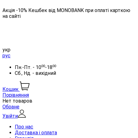
Акція -10% Кешбек від MONOBANK при оплаті карткою
на сайті
укр
рус
00
00
Пн.-Пт. - 10
-18
Сб., Нд. - вихідний
Кошик
Порівняння
Нет товаров
Обране
Увійти
Про нас
Доставка і оплата