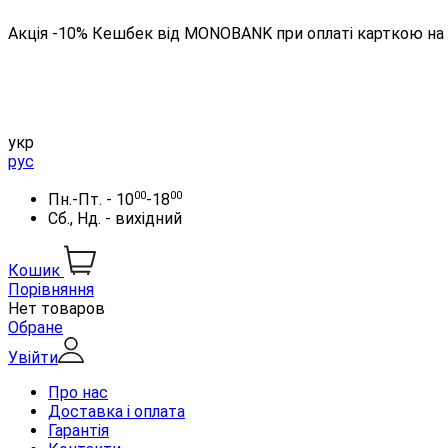
Акція -10% Кешбек від MONOBANK при оплаті карткою на 
укр
рус
00
00
Пн.-Пт. - 10
-18
Сб., Нд. - вихідний
Кошик
Порівняння
Нет товаров
Обране
Увійти
Про нас
Доставка і оплата
Гарантія