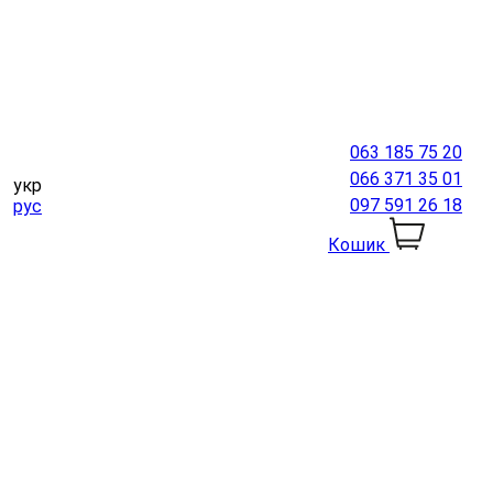
063 185 75 20
066 371 35 01
укр
097 591 26 18
рус
Кошик