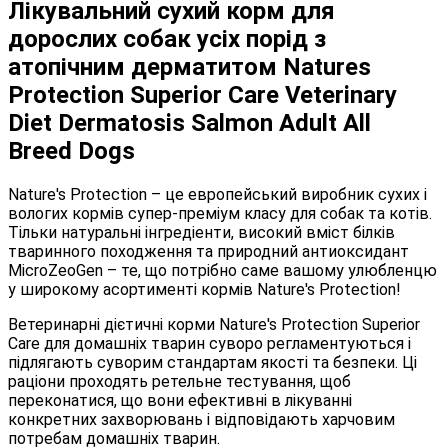
Лікувальний сухий корм для
дорослих собак усіх порід з
атопічним дерматитом Natures
Protection Superior Care Veterinary
Diet Dermatosis Salmon Adult All
Breed Dogs
Nature's Protection – це европейський виробник сухих і
вологих кормів супер-преміум класу для собак та котів.
Тільки натуральні інгредіенти, високий вміст білків
тваринного походження та природний антиоксидант
MicroZeoGen – те, що потрібно саме вашому улюбленцю
у широкому асортименті кормів Nature's Protection!
Ветеринарні дієтичні корми Nature's Protection Superior
Care для домашніх тварин суворо регламентуються і
підлягають суворим стандартам якості та безпеки. Ці
раціони проходять ретельне тестування, щоб
переконатися, що вони ефективні в лікуванні
конкретних захворювань і відповідають харчовим
потребам домашніх тварин.