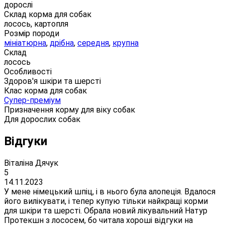
дорослі
Склад корма для собак
лосось, картопля
Розмір породи
мініатюрна
,
дрібна
,
середня
,
крупна
Склад
лосось
Особливості
Здоров'я шкіри та шерсті
Клас корма для собак
Супер-преміум
Призначення корму для віку собак
Для дорослих собак
Відгуки
Віталіна Дячук
5
14.11.2023
У мене німецький шпіц, і в нього була алопеція. Вдалося
його вилікувати, і тепер купую тільки найкращі корми
для шкіри та шерсті. Обрала новий лікувальний Натур
Протекшн з лососем, бо читала хороші відгуки на