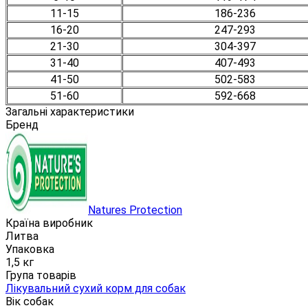
11-15
186-236
16-20
247-293
21-30
304-397
31-40
407-493
41-50
502-583
51-60
592-668
Загальні характеристики
Бренд
Natures Protection
Країна виробник
Литва
Упаковка
1,5 кг
Група товарів
Лікувальний сухий корм для собак
Вік собак