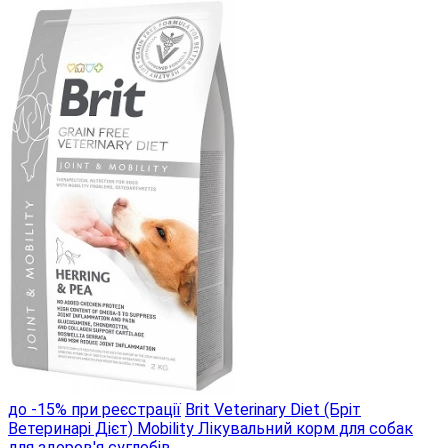
до -15% при реєстрації
Brit Veterinary Diet (Бріт
Ветеринарі Дієт) Mobility Лікувальний корм для собак
для здоров'я суглобів