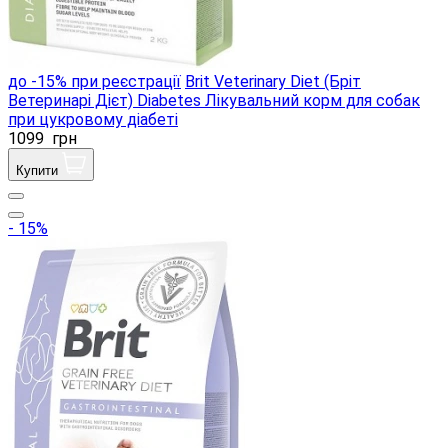
до -15% при реєстрації
Brit Veterinary Diet (Бріт
Ветеринарі Дієт) Diabetes Лікувальний корм для собак
при цукровому діабеті
1099
грн
Купити
- 15%