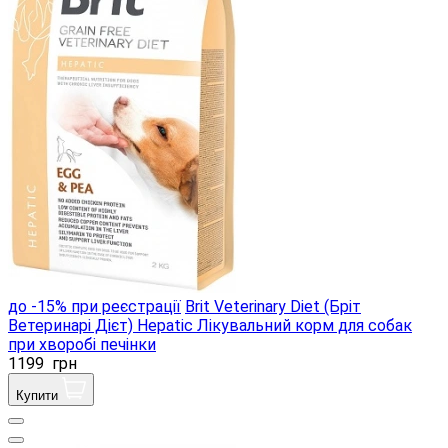
до -15% при реєстрації
Brit Veterinary Diet (Бріт
Ветеринарі Дієт) Hepatic Лікувальний корм для собак
при хворобі печінки
1199
грн
Купити