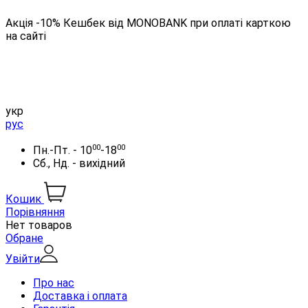
Акція -10% Кешбек від MONOBANK при оплаті карткою
на сайті
укр
рус
00
00
Пн.-Пт. - 10
-18
Сб., Нд. - вихідний
Кошик
Порівняння
Нет товаров
Обране
Увійти
Про нас
Доставка і оплата