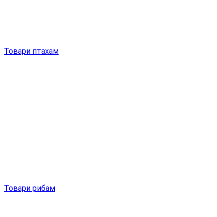
Товари птахам
Товари рибам