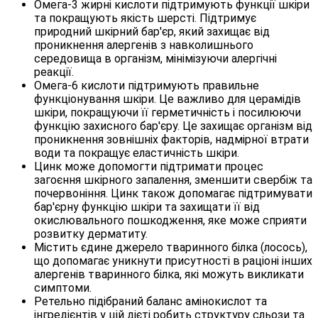
Омега-3 жирні кислоти підтримують функції шкіри
та покращують якість шерсті. Підтримує
природний шкірний бар'єр, який захищає від
проникнення алергенів з навколишнього
середовища в організм, мінімізуючи алергічні
реакції.
Омега-6 кислоти підтримують правильне
функціонування шкіри. Це важливо для церамідів
шкіри, покращуючи її герметичність і посилюючи
функцію захисного бар'єру. Це захищає організм від
проникнення зовнішніх факторів, надмірної втрати
води та покращує еластичність шкіри.
Цинк може допомогти підтримати процес
загоєння шкірного запалення, зменшити свербіж та
почервоніння. Цинк також допомагає підтримувати
бар'єрну функцію шкіри та захищати її від
окислювального пошкодження, яке може сприяти
розвитку дерматиту.
Містить єдине джерело тваринного білка (лосось),
що допомагає уникнути присутності в раціоні інших
алергенів тваринного білка, які можуть викликати
симптоми.
Ретельно підібраний баланс амінокислот та
інгредієнтів у цій дієті робить структуру сльози та