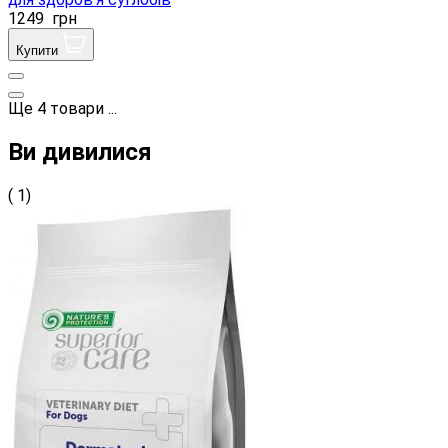
1249
грн
Купити
Ще
4
товари
...
Ви дивилися
( 1)