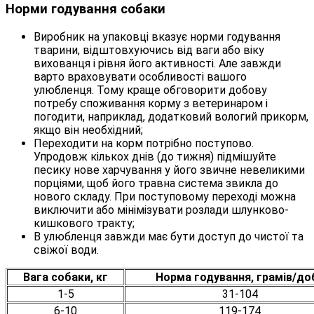
Норми годування собаки
Виробник на упаковці вказує норми годування
тварини, відштовхуючись від ваги або віку
вихованця і рівня його активності. Але завжди
варто враховувати особливості вашого
улюбленця. Тому краще обговорити добову
потребу споживання корму з ветеринаром і
погодити, наприклад, додатковий вологий прикорм,
якщо він необхідний;
Переходити на корм потрібно поступово.
Упродовж кількох днів (до тижня) підмішуйте
песику нове харчування у його звичне невеликими
порціями, щоб його травна система звикла до
нового складу. При поступовому переході можна
виключити або мінімізувати розлади шлунково-
кишкового тракту;
В улюбленця завжди має бути доступ до чистої та
свіжої води.
Вага собаки, кг
Норма годування, грамів/до
1-5
31-104
6-10
119-174