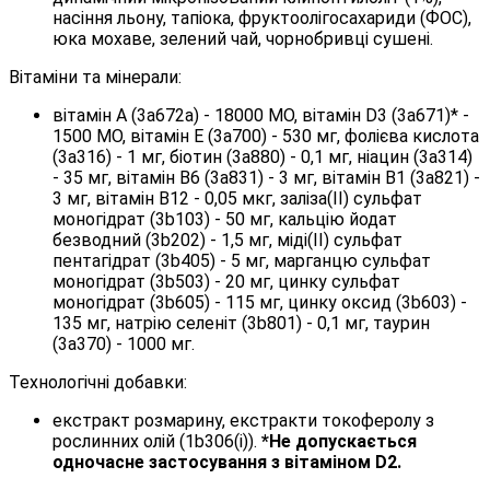
насіння льону, тапіока, фруктоолігосахариди (ФОС),
юка мохаве, зелений чай, чорнобривці сушені.
Вітаміни та мінерали:
вітамін А (3a672a) - 18000 МО, вітамін D3 (3a671)* -
1500 МО, вітамін Е (3a700) - 530 мг, фолієва кислота
(3a316) - 1 мг, біотин (3a880) - 0,1 мг, ніацин (3a314)
- 35 мг, вітамін В6 (3a831) - 3 мг, вітамін В1 (3a821) -
3 мг, вітамін В12 - 0,05 мкг, заліза(II) сульфат
моногідрат (3b103) - 50 мг, кальцію йодат
безводний (3b202) - 1,5 мг, міді(ІІ) сульфат
пентагідрат (3b405) - 5 мг, марганцю сульфат
моногідрат (3b503) - 20 мг, цинку сульфат
моногідрат (3b605) - 115 мг, цинку оксид (3b603) -
135 мг, натрію селеніт (3b801) - 0,1 мг, таурин
(3a370) - 1000 мг.
Технологічні добавки:
екстракт розмарину, екстракти токоферолу з
рослинних олій (1b306(i)).
*Не допускається
одночасне застосування з вітаміном D2.