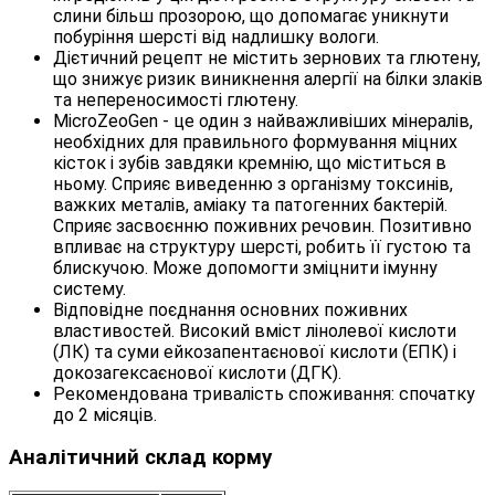
слини більш прозорою, що допомагає уникнути
побуріння шерсті від надлишку вологи.
Дієтичний рецепт не містить зернових та глютену,
що знижує ризик виникнення алергії на білки злаків
та непереносимості глютену.
MicroZeoGen - це один з найважливіших мінералів,
необхідних для правильного формування міцних
кісток і зубів завдяки кремнію, що міститься в
ньому. Сприяє виведенню з організму токсинів,
важких металів, аміаку та патогенних бактерій.
Сприяє засвоєнню поживних речовин. Позитивно
впливає на структуру шерсті, робить її густою та
блискучою. Може допомогти зміцнити імунну
систему.
Відповідне поєднання основних поживних
властивостей. Високий вміст лінолевої кислоти
(ЛК) та суми ейкозапентаєнової кислоти (ЕПК) і
докозагексаєнової кислоти (ДГК).
Рекомендована тривалість споживання: спочатку
до 2 місяців.
Аналітичний склад корму