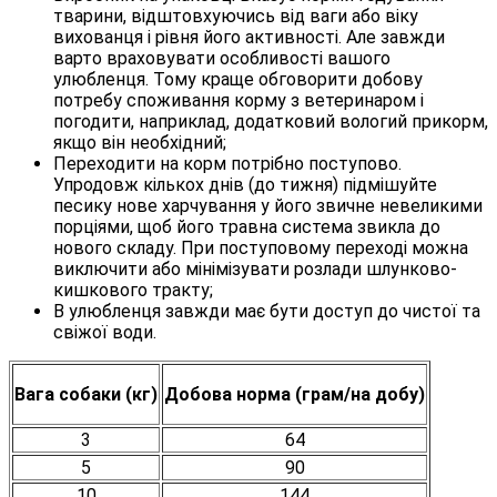
тварини, відштовхуючись від ваги або віку
вихованця і рівня його активності. Але завжди
варто враховувати особливості вашого
улюбленця. Тому краще обговорити добову
потребу споживання корму з ветеринаром і
погодити, наприклад, додатковий вологий прикорм,
якщо він необхідний;
Переходити на корм потрібно поступово.
Упродовж кількох днів (до тижня) підмішуйте
песику нове харчування у його звичне невеликими
порціями, щоб його травна система звикла до
нового складу. При поступовому переході можна
виключити або мінімізувати розлади шлунково-
кишкового тракту;
В улюбленця завжди має бути доступ до чистої та
свіжої води.
Вага собаки (кг)
Добова норма (грам/на добу)
3
64
5
90
10
144