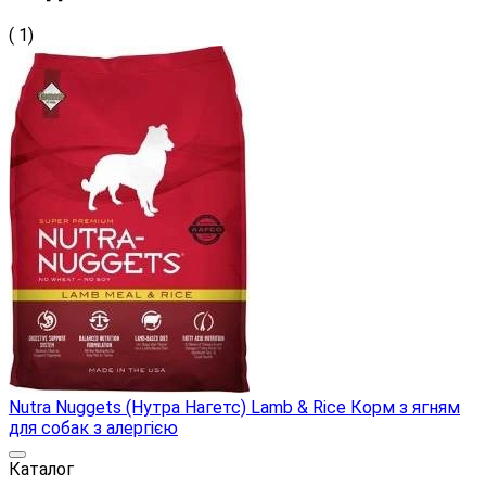
( 1)
Nutra Nuggets (Нутра Нагетс) Lamb & Rice Корм ​​з ягням
для собак з алергією
Каталог