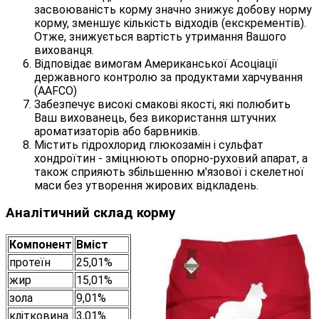
засвоюваність корму значно знижує добову норму
корму, зменшує кількість відходів (екскрементів).
Отже, знижується вартість утримання Вашого
вихованця.
Відповідає вимогам Американської Асоціації
державного контролю за продуктами харчування
(AAFCO)
Забезпечує високі смакові якості, які полюбить
Ваш вихованець, без використання штучних
ароматизаторів або барвників.
Містить гідрохлорид глюкозамін і сульфат
хондроїтин - зміцнюють опорно-руховий апарат, а
також сприяють збільшенню м'язової і скелетної
маси без утворення жирових відкладень.
Аналітичний склад корму
Компонент
Вміст
протеїн
25,01%
жир
15,01%
зола
9,01%
клітковина
3,01%