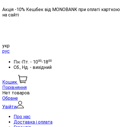
Акція -10% Кешбек від MONOBANK при оплаті карткою
на сайті
укр
рус
00
00
Пн.-Пт. - 10
-18
Сб., Нд. - вихідний
Кошик
Порівняння
Нет товаров
Обране
Увійти
Про нас
Доставка і оплата