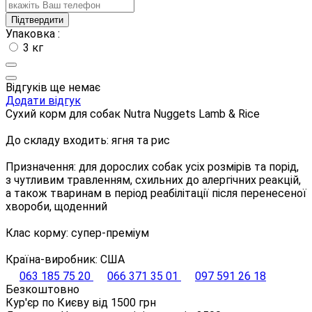
Підтвердити
Упаковка :
3 кг
Відгуків ще немає
Додати відгук
Сухий корм для собак Nutra Nuggets Lamb & Rice
До складу входить: ягня та рис
Призначення: для дорослих собак усіх розмірів та порід,
з чутливим травленням, схильних до алергічних реакцій,
а також тваринам в період реабілітації після перенесеної
хвороби, щоденний
Клас корму: супер-преміум
Країна-виробник: США
063 185 75 20
066 371 35 01
097 591 26 18
Безкоштовно
Кур'єр по Києву від
1500
грн