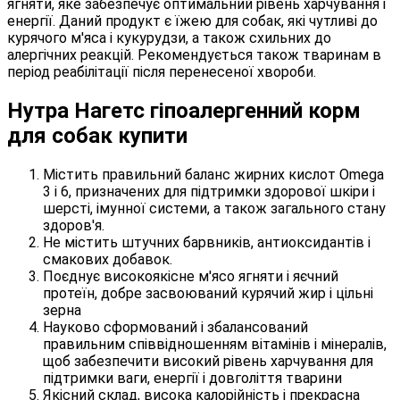
ягняти, яке забезпечує оптимальний рівень харчування і
енергії. Даний продукт є їжею для собак, які чутливі до
курячого м'яса і кукурудзи, а також схильних до
алергічних реакцій. Рекомендується також тваринам в
період реабілітації після перенесеної хвороби.
Нутра Нагетс гіпоалергенний корм
для собак купити
Містить правильний баланс жирних кислот Omega
3 і 6, призначених для підтримки здорової шкіри і
шерсті, імунної системи, а також загального стану
здоров'я.
Не містить штучних барвників, антиоксидантів і
смакових добавок.
Поєднує високоякісне м'ясо ягняти і яєчний
протеїн, добре засвоюваний курячий жир і цільні
зерна
Науково сформований і збалансований
правильним співвідношенням вітамінів і мінералів,
щоб забезпечити високий рівень харчування для
підтримки ваги, енергії і довголіття тварини
Якісний склад, висока калорійність і прекрасна