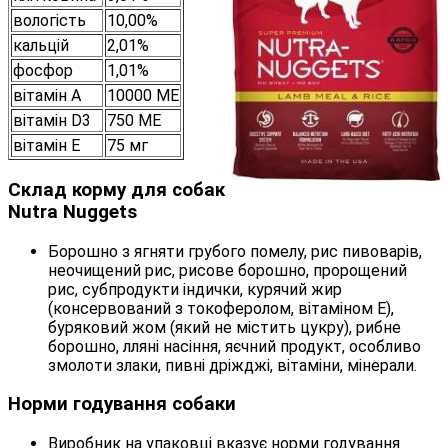
вологість
10,00%
кальцій
2,01%
фосфор
1,01%
вітамін А
10000 МЕ
вітамін D3
750 МЕ
вітамін E
75 мг
Склад корму для собак
Nutra Nuggets
Борошно з ягняти грубого помелу, рис пивоварів,
неочищений рис, рисове борошно, пророщений
рис, субпродукти індички, курячий жир
(консервований з токоферолом, вітаміном Е),
буряковий жом (який не містить цукру), рибне
борошно, лляні насіння, яєчний продукт, особливо
змолоти злаки, пивні дріжджі, вітаміни, мінерали.
Норми годування собаки
Виробник на упаковці вказує норми годування