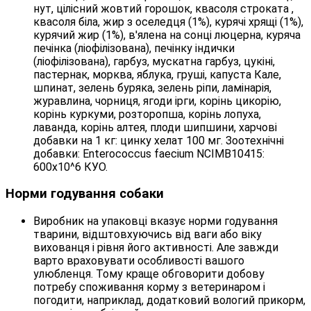
нут, цілісний жовтий горошок, квасоля строката ,
квасоля біла, жир з оселедця (1%), курячі хрящі (1%),
курячий жир (1%), в'ялена на сонці люцерна, куряча
печінка (ліофілізована), печінку індички
(ліофілізована), гарбуз, мускатна гарбуз, цукіні,
пастернак, морква, яблука, груші, капуста Кале,
шпинат, зелень буряка, зелень ріпи, ламінарія,
журавлина, чорниця, ягоди ірги, корінь цикорію,
корінь куркуми, розторопша, корінь лопуха,
лаванда, корінь алтея, плоди шипшини, харчові
добавки на 1 кг: цинку хелат 100 мг. Зоотехнічні
добавки: Enterococcus faecium NCIMB10415:
600x10^6 КУО.
Норми годування собаки
Виробник на упаковці вказує норми годування
тварини, відштовхуючись від ваги або віку
вихованця і рівня його активності. Але завжди
варто враховувати особливості вашого
улюбленця. Тому краще обговорити добову
потребу споживання корму з ветеринаром і
погодити, наприклад, додатковий вологий прикорм,