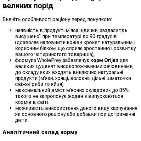
великих порід
Вивчіть особливості раціону перед покупкою:
наявність в продукті м'яса індички, заздалегідь
висушеної при температурі до 90 градусів
(дозволяє наповнити кожен крокет натуральним і
корисним білком, що сприяє зростанню і розвитку
вашого чотириногого товариша);
формула WholePrey забезпечує
корм Orijen
для
великих цуценят високопоживними речовинами,
до складу яких входять виключно натуральні
продукти (м'язи, хрящі, волокна, цільні шматочки
свіжої риби та яйця);
максимальний вміст м'ясних складових до 85%,
такого не запропонує жоден з випускаються
кормів в світі.
можливість використання даного виду харчування
як основного раціону або добавки при дотриманні
дієти.
Аналітичний склад корму