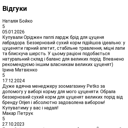
Відгуки
Наталія Бойко
5
05.01.2026
Купували Оріджен паппі лардж брід для цуценя
лабрадора. Беззерновий сухий корм підійшов ідеально: у
цуценяти гарний апетит, стабільне травлення, міцні лапи
та блискуча шерсть. У цьому раціоні подобається
натуральний склад і баланс для великих порід. Впевнено
рекомендуємо іншим власникам великих цуценят)
Ірина Матвієнко
5
17.12.2024
Дуже вдячна менеджеру зоомагазину Petko за
допомогу у виборі корму для мого цуценяти. Обрала
беззерновий сухий корм для цуценят великих порід від
бренду Orijen і абсолютно задоволена вибором!
Купуватиму у вас і надалі!
Макар Петрук
5
27.10.2023