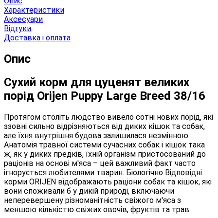
Опис
Характеристики
Аксесуари
Відгуки
Доставка і оплата
Опис
Сухий корм для цуценят великих
порід Orijen Puppy Large Breed 38/16
Протягом століть людство вивело сотні нових порід, які
ззовні сильно відрізняються від диких кішок та собак,
але їхня внутрішня будова залишилася незмінною.
Анатомія травної системи сучасних собак і кішок така
ж, як у диких предків, їхній організм пристосований до
раціонів на основі м'яса – цей важливий факт часто
ігнорується любителями тварин. Біологічно Відповідні
корми ORIJEN відображають раціони собак та кішок, які
вони споживали б у дикій природі, включаючи
неперевершену різноманітність свіжого м'яса з
меншою кількістю свіжих овочів, фруктів та трав.