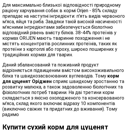
Для максимально близької відповідності природному
раціону харчування собак в кормі Orijen - 85% складу
припадає на наступні інгредієнти: п'ять видів червоного
м'яса, яйця та риба. Завдяки такій високій насиченості
м'ясними інгредієнтами забезпечується біологічно
відповідний рівень вмісту білків. 38-44% протеїнів у
кормах ORIJEN мають тваринне походження і не
містять концентратів рослинних протеїнів, таких як
протеїни з картоплі або гороху, широко поширених у
традиційних кормах для тварин.
Даний збалансований та поживний продукт
відрізняється підвищеним вмістом високоживильного
білка та швидкозасвоюваних вуглеводів. Тому
корм
для цуценят Оріджен
сприяє швидкому зростанню та
розвитку малюка, а також задоволенню біологічних та
фізіологічних потреб тварини. На дві третини корм
складається з якісно охолодженого та консервованого
м'яса, склад якого включає відразу 10 компонентів
(виключно свіжих та придатних до вживання). Тому
радимо
Купити сухий корм для цуценят