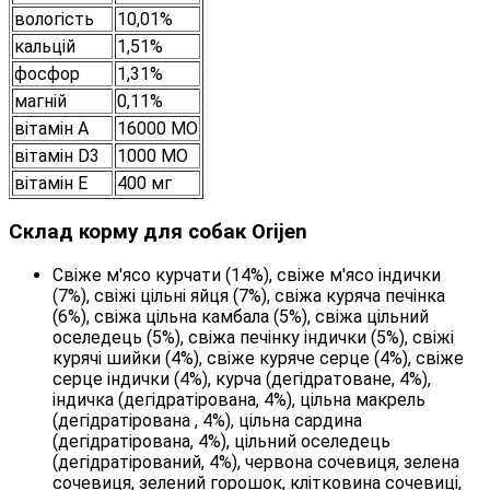
вологість
10,01%
кальцій
1,51%
фосфор
1,31%
магній
0,11%
вітамін А
16000 МО
вітамін D3
1000 МО
вітамін E
400 мг
Склад корму для собак Orijen
Свіже м'ясо курчати (14%), свіже м'ясо індички
(7%), свіжі цільні яйця (7%), свіжа куряча печінка
(6%), свіжа цільна камбала (5%), свіжа цільний
оселедець (5%), свіжа печінку індички (5%), свіжі
курячі шийки (4%), свіже куряче серце (4%), свіже
серце індички (4%), курча (дегідратоване, 4%),
індичка (дегідратірована, 4%), цільна макрель
(дегідратірована , 4%), цільна сардина
(дегідратірована, 4%), цільний оселедець
(дегідратірований, 4%), червона сочевиця, зелена
сочевиця, зелений горошок, клітковина сочевиці,