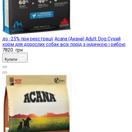
до -25% при реєстрації
Acana (Акана) Adult Dog Сухий
корм для дорослих собак всіх порід з індичкою і рибою
7820
грн
Купити