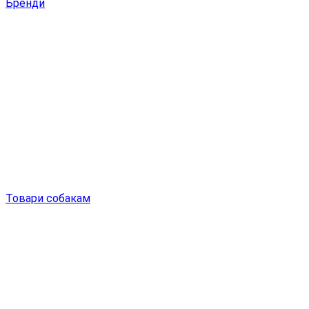
Бренди
Товари собакам