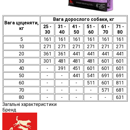
Вага дорослого собаки, кг
Вага цуценяти,
25 -
31 -
41 -
51 -
61 -
71 -
кг
3
0
40
50
60
70
80
5
161
161
161
161
161
161
10
271
271
271
271
271
271
20
361
361
441
441
441
441
30
301
481
481
481
601
601
40
-
391
451
601
601
601
50
-
-
441
541
691
691
60
-
-
-
511
601
811
70
-
-
-
-
571
681
80
-
-
-
-
-
631
Загальні характеристики
Бренд