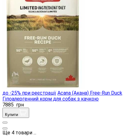
до -25% при реєстрації
Acana (Акана) Free-Run Duck
Гіпоалергенний корм для собак з качкою
7885
грн
Купити
Ще
4
товари
...