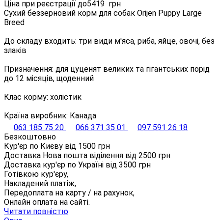
Ціна при реєстрації до
5419
грн
Сухий беззерновий корм для собак Orijen Puppy Large
Breed
До складу входить: три види м'яса, риба, яйце, овочі, без
злаків
Призначення: для цуценят великих та гігантських порід
до 12 місяців, щоденний
Клас корму: холістик
Країна виробник: Канада
063 185 75 20
066 371 35 01
097 591 26 18
Безкоштовно
Кур'єр по Києву від
1500
грн
Доставка Нова пошта віділення від
2500
грн
Доставка кур'єр по Україні від
3500
грн
Готівкою кур'єру,
Накладений платіж,
Передоплата на карту / на рахунок,
Онлайн оплата на сайті.
Читати повністю