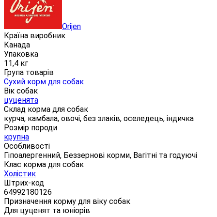
Orijen
Країна виробник
Канада
Упаковка
11,4 кг
Група товарів
Сухий корм для собак
Вік собак
цуценята
Склад корма для собак
курча, камбала, овочі, без злаків, оселедець, індичка
Розмір породи
крупна
Особливості
Гіпоалергенний, Беззернові корми, Вагітні та годуючі
Клас корма для собак
Холістик
Штрих-код
64992180126
Призначення корму для віку собак
Для цуценят та юніорів