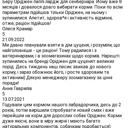
Беру Оріджен паппі лардж для сенбернара. Йому вже 8
місяців і довелося довго вибирати корми. Поки по всім
параметрам підійшов тільки Оріджен, на ньому і
зупинилися. Апетит, здоров*я і активність відмінні,
отже, раціон підійшов!
Олеся Крамар
5
21.09.2022
Ми давно планували взяти в дім цуценя, і розуміли, що
найголовніше - це раціон! Тому радилися і з
ветеринарами, і в зоомагазинах щодо кормів. Нарешті
зупинились на бренді Оріджен для цуценят великих
порід. Десь тиждень наш песик звикав до нового
корму, і зараз обожнює його, і росте здоровим та
активним) Дякую менеджеру зоомагазину за цінні
поради!
Анна Гаврилів
5
13.07.2021
Годували цим кормом нашого лабрадорчика, десь до 2
років, потім вирішили спробувати новий смак і вже
перейшли на корм для дорослих собак Оріджен. Корми
дуже якісні, вони в міру жирні і мають багато
натуральних компонентів, собачкам подобається)