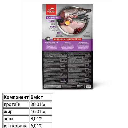
Компонент
Вміст
протеїн
38,01%
жир
16,01%
зола
8,01%
клітковина
6,01%