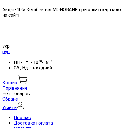
Акція -10% Кешбек від MONOBANK при оплаті карткою
на сайті
укр
рус
00
00
Пн.-Пт. - 10
-18
Сб., Нд. - вихідний
Кошик
Порівняння
Нет товаров
Обране
Увійти
Про нас
Доставка і оплата