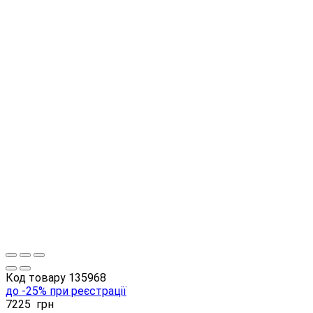
Код товару
135968
до -25% при реєстрації
7225
грн