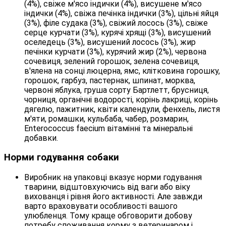
(4%), свіже м'ясо індички (4%), висушене м'ясо
індички (4%), свіжа печінка індички (3%), цільні яйця
(3%), філе судака (3%), свіжий лосось (3%), свіже
серце курчати (3%), курячі хрящі (3%), висушений
оселедець (3%), висушений лосось (3%), жир
печінки курчати (3%), курячий жир (2%), червона
сочевиця, зелений горошок, зелена сочевиця,
в'ялена на сонці люцерна, ямс, клітковина горошку,
горошок, гарбуз, пастернак, шпинат, морква,
червоні яблука, груша сорту Бартлетт, брусниця,
чорниця, органічні водорості, корінь лакриці, корінь
дягелю, пажитник, квіти календули, фенхель, листя
м'яти, ромашки, кульбаба, чабер, розмарин,
Enterococcus faecium вітамінні та мінеральні
добавки.
Норми годування собаки
Виробник на упаковці вказує норми годування
тварини, відштовхуючись від ваги або віку
вихованця і рівня його активності. Але завжди
варто враховувати особливості вашого
улюбленця. Тому краще обговорити добову
потребу споживання корму з ветеринаром і