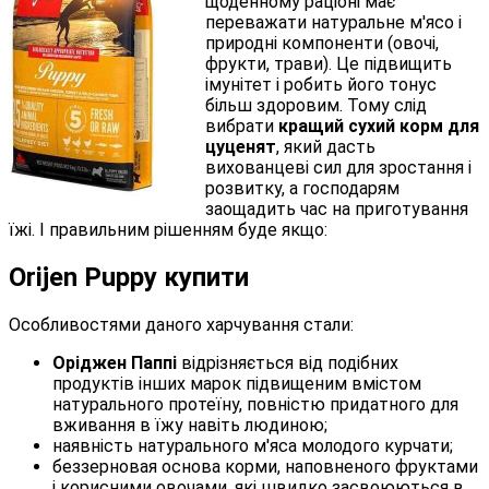
щоденному раціоні має
переважати натуральне м'ясо і
природні компоненти (овочі,
фрукти, трави). Це підвищить
імунітет і робить його тонус
більш здоровим. Тому слід
вибрати
кращий сухий корм для
цуценят
, який дасть
вихованцеві сил для зростання і
розвитку, а господарям
заощадить час на приготування
їжі. І правильним рішенням буде якщо:
Orijen Puppy купити
Особливостями даного харчування стали:
Оріджен Паппі
відрізняється від подібних
продуктів інших марок підвищеним вмістом
натурального протеїну, повністю придатного для
вживання в їжу навіть людиною;
наявність натурального м'яса молодого курчати;
беззерновая основа корми, наповненого фруктами
і корисними овочами, які швидко засвоюються в