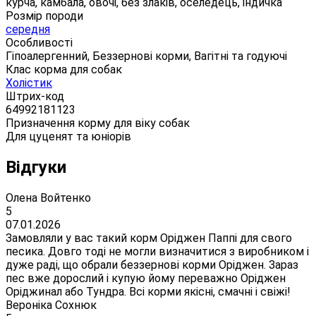
курча, камбала, овочі, без злаків, оселедець, індичка
Розмір породи
середня
Особливості
Гіпоалергенний, Беззернові корми, Вагітні та годуючі
Клас корма для собак
Холістик
Штрих-код
64992181123
Призначення корму для віку собак
Для цуценят та юніорів
Відгуки
Олена Войтенко
5
07.01.2026
Замовляли у вас такий корм Оріджен Паппі для свого
песика. Довго тоді не могли визначитися з виробником і
дуже раді, що обрали беззернові корми Оріджен. Зараз
пес вже дорослий і купую йому переважно Оріджен
Оріджинал або Тундра. Всі корми якісні, смачні і свіжі!
Вероніка Сохнюк