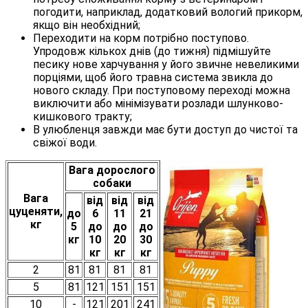
погодити, наприклад, додатковий вологий прикорм,
якщо він необхідний;
Переходити на корм потрібно поступово.
Упродовж кількох днів (до тижня) підмішуйте
песику нове харчування у його звичне невеликими
порціями, щоб його травна система звикла до
нового складу. При поступовому переході можна
виключити або мінімізувати розлади шлунково-
кишкового тракту;
В улюбленця завжди має бути доступ до чистої та
свіжої води.
Вага дорослого
собаки
Вага
від
від
від
цуценяти,
до
6
11
21
кг
5
до
до
до
кг
10
20
30
кг
кг
кг
2
81
81
81
81
5
81
121
151
151
10
-
121
201
241