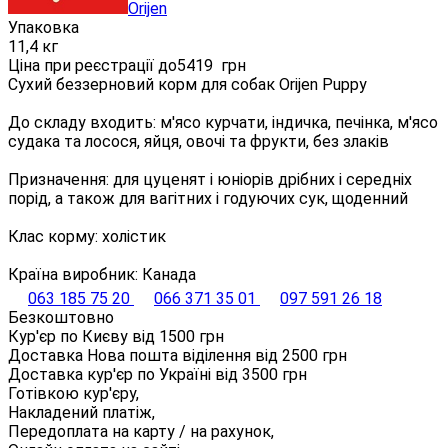
Orijen
Упаковка
11,4 кг
Ціна при реєстрації до
5419
грн
Сухий беззерновий корм для собак Orijen Puppy
До складу входить: м'ясо курчати, індичка, печінка, м'ясо
судака та лосося, яйця, овочі та фрукти, без злаків
Призначення: для цуценят і юніорів дрібних і середніх
порід, а також для вагітних і годуючих сук, щоденний
Клас корму: холістик
Країна виробник: Канада
063 185 75 20
066 371 35 01
097 591 26 18
Безкоштовно
Кур'єр по Києву від
1500
грн
Доставка Нова пошта віділення від
2500
грн
Доставка кур'єр по Україні від
3500
грн
Готівкою кур'єру,
Накладений платіж,
Передоплата на карту / на рахунок,