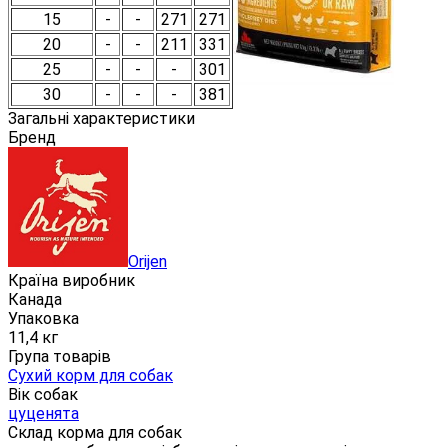
15
-
-
271
271
20
-
-
211
331
25
-
-
-
301
30
-
-
-
381
Загальні характеристики
Бренд
Orijen
Країна виробник
Канада
Упаковка
11,4 кг
Група товарів
Сухий корм для собак
Вік собак
цуценята
Склад корма для собак