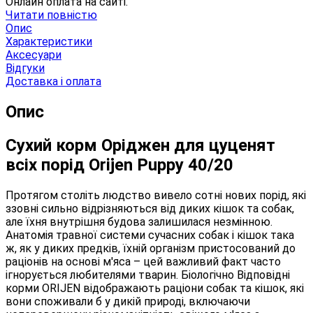
Онлайн оплата на сайті.
Читати повністю
Опис
Характеристики
Аксесуари
Відгуки
Доставка і оплата
Опис
Сухий корм Оріджен для цуценят
всіх порід Orijen Puppy 40/20
Протягом століть людство вивело сотні нових порід, які
ззовні сильно відрізняються від диких кішок та собак,
але їхня внутрішня будова залишилася незмінною.
Анатомія травної системи сучасних собак і кішок така
ж, як у диких предків, їхній організм пристосований до
раціонів на основі м'яса – цей важливий факт часто
ігнорується любителями тварин. Біологічно Відповідні
корми ORIJEN відображають раціони собак та кішок, які
вони споживали б у дикій природі, включаючи