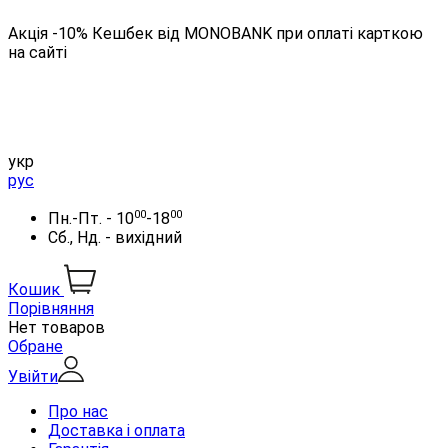
Акція -10% Кешбек від MONOBANK при оплаті карткою
на сайті
укр
рус
00
00
Пн.-Пт. - 10
-18
Сб., Нд. - вихідний
Кошик
Порівняння
Нет товаров
Обране
Увійти
Про нас
Доставка і оплата