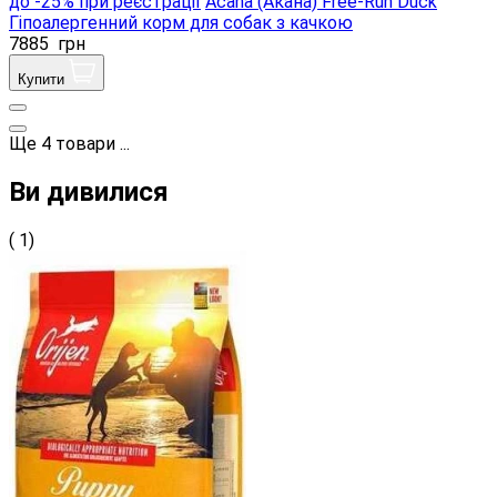
до -25% при реєстрації
Acana (Акана) Free-Run Duck
Гіпоалергенний корм для собак з качкою
7885
грн
Купити
Ще
4
товари
...
Ви дивилися
( 1)