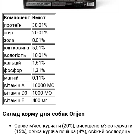
Компонент
Вміст
протеїн
38,01%
жир
20,01%
зола
8,01%
клітковина
5,01%
вологість
10,01%
кальцій
1,61%
фосфор
1,31%
магній
0,11%
вітамін А
16000 МО
вітамін D3
1000 МО
вітамін E
400 мг
Склад корму для собак Orijen
Свіже м'ясо курчати (20%), висушене м'ясо курчати
(15%), свіжа куряча печінка (4%), свіжий оселедець