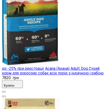
до -25% при реєстрації
Acana (Акана) Adult Dog Сухий
корм для дорослих собак всіх порід з індичкою і рибою
7820
грн
Купити