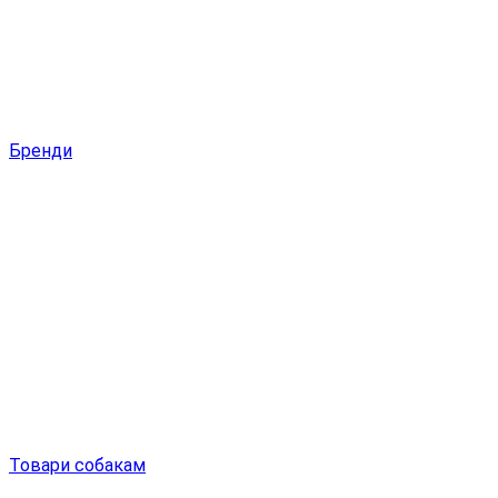
Бренди
Товари собакам