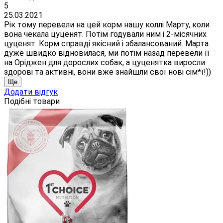
5
25.03.2021
Рік тому перевели на цей корм нашу коллі Марту, коли
вона чекала цуценят. Потім годували ним і 2-місячних
цуценят. Корм справді якісний і збалансований. Марта
дуже швидко відновилася, ми потім назад перевели її
на Оріджен для дорослих собак, а цуценятка виросли
здорові та активні, вони вже знайшли свої нові сім*ї!))
Ще
Додати відгук
Подібні товари