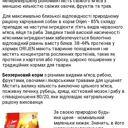
неперевершену різноманітність свіжого м'яса з
меншою кількістю свіжих овочів, фруктів та трав.
Для максимально близької відповідності природному
раціону харчування собак в кормі Orijen - 85% складу
припадає на наступні інгредієнти: п'ять видів червоного
м'яса, яйця та риба. Завдяки такій високій насиченості
м'ясними інгредієнтами забезпечується біологічно
відповідний рівень вмісту білків. 38-44% протеїнів у
кормах ORIJEN мають тваринне походження і не
містять концентратів рослинних протеїнів, таких як
протеїни з картоплі або гороху, широко поширених у
традиційних кормах для тварин.
Беззерновий корм
з різними видами м'яса, рибою,
фруктами, овочами і лікарськими травами для цуценят.
Містить велику кількість виключно цільного м'яса,
поживну печінку, рубець, хрящі, кістковий мозок і рибу в
співвідношенні 80/20, яке відповідає натуральному
раціону вихованця.
За своєю природою будь-
яке щеня - номінальний
маленьки хижак. Значить, в його