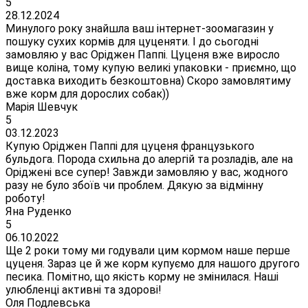
5
28.12.2024
Минулого року знайшла ваш інтернет-зоомагазин у
пошуку сухих кормів для цуценяти. І до сьогодні
замовляю у вас Оріджен Паппі. Цуценя вже виросло
вище коліна, тому купую великі упаковки - приємно, що
доставка виходить безкоштовна) Скоро замовлятиму
вже корм для дорослих собак))
Марія Шевчук
5
03.12.2023
Купую Оріджен Паппі для цуценя французького
бульдога. Порода схильна до алергій та розладів, але на
Оріджені все супер! Завжди замовляю у вас, жодного
разу не було збоїв чи проблем. Дякую за відмінну
роботу!
Яна Руденко
5
06.10.2022
Ще 2 роки тому ми годували цим кормом наше перше
цуценя. Зараз це й же корм купуємо для нашого другого
песика. Помітно, що якість корму не змінилася. Наші
улюбленці активні та здорові!
Оля Подлевська