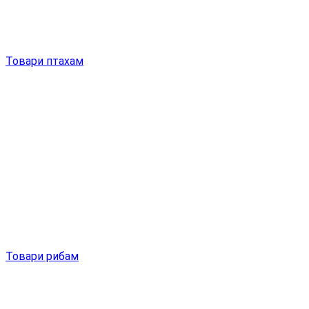
Товари птахам
Товари рибам