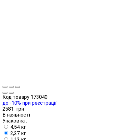
Код товару
173040
до -10% при реєстрації
2581
грн
В наявності
Упаковка :
4,54 кг
2,27 кг
1,13 кг