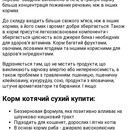
більша концентрація поживних речовин, ніж в інших
кормах.
До складу входить більше свіжого м'яса, ніж в інших
кормах, а його смак і аромат добре зберігається. Також
в кормі присутні легкозасвоювані компоненти і
зберігається цілісність всіх джерел білка і необхідних
для здоров'я вітамінів. Корм багатий фруктами,
овочами, лісовими ягодами та іншими корисними для
здоров'я інгредієнтами.
Відрізняється тим, що не містить продукти, що
викликають харчову алергію або непереносимість, а
також проблеми з травленням: пшеницю, пшеничну
клейковину, кукурудзу, сою, продукти з яловичини,
штучні ароматизатори та барвники. І якщо:
Корм котячий сухий купити:
Беззерновая формула, яка позитивно впливає на
шлунково-кишковий тракт
Підходить для кошенят, дорослих і літніх котів
В основі корму риба - джерело високоякісних