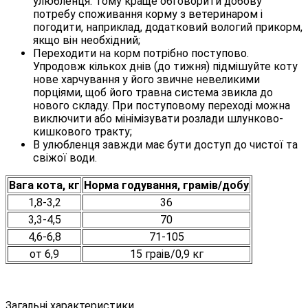
улюбленця. Тому краще обговорити добову
потребу споживання корму з ветеринаром і
погодити, наприклад, додатковий вологий прикорм,
якщо він необхідний;
Переходити на корм потрібно поступово.
Упродовж кількох днів (до тижня) підмішуйте коту
нове харчування у його звичне невеликими
порціями, щоб його травна система звикла до
нового складу. При поступовому переході можна
виключити або мінімізувати розлади шлунково-
кишкового тракту;
В улюбленця завжди має бути доступ до чистої та
свіжої води.
Вага кота, кг
Норма годування, грамів/добу
1,8-3,2
36
3,3-4,5
70
4,6-6,8
71-105
от 6,9
15 граів/0,9 кг
Загальні характеристики