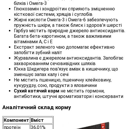
білків і Омега-3
Глюкозамін і хондроїтин сприяють зміцненню
кісткової системи, хрящів і суглобів
Жирні кислоти Омега-3 і Омега-6 забезпечують
пружність шкіри, а також блиск і здоров'я шерсті
Гарбуз містить природне джерело антиоксидантів.
Багата бета-каротином, а також важливими
вітамінами А, С і Е
Екстракт зеленого чаю допомагає ефективно
запобігти зубний наліт
Журавлина є джерелом антиоксидантів. Запобігає
захворюванням сечовивідних шляхів
Юкка Шидигера пов'язує аміак в кишечнику, що
зменшує запах калу і сечі
Не містить пшеницю, пшеничну клейковину,
кукурудзу, сою, продукти з яловичини
Сухий котячий корм
не містить гормони,
антибіотики, штучні ароматизатори і консерванти
Аналітичний склад корму
Компонент
Вміст
протеїн
36,01%