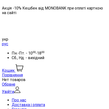
Акція -10% Кешбек від MONOBANK при оплаті карткою
на сайті
укр
рус
00
00
Пн.-Пт. - 10
-18
Сб., Нд. - вихідний
Кошик
Порівняння
Нет товаров
Обране
Увійти
Про нас
Доставка і оплата