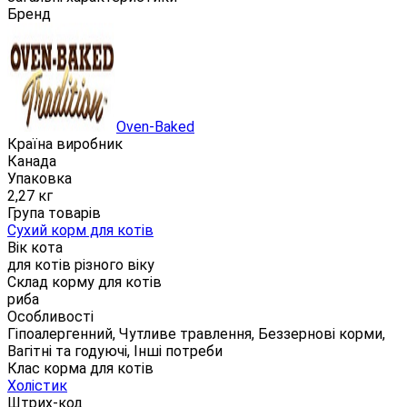
Бренд
Oven-Baked
Країна виробник
Канада
Упаковка
2,27 кг
Група товарів
Сухий корм для котів
Вік кота
для котів різного віку
Склад корму для котів
риба
Особливості
Гіпоалергенний, Чутливе травлення, Беззернові корми,
Вагітні та годуючі, Інші потреби
Клас корма для котів
Холістик
Штрих-код