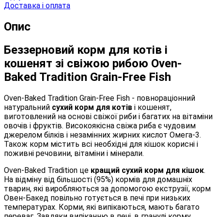
Доставка і оплата
Опис
Беззерновий корм для котів і
кошенят зі свіжою рибою Oven-
Baked Tradition Grain-Free Fish
Oven-Baked Tradition Grain-Free Fish - повнораціонний
натуральний
сухий корм для котів
і кошенят,
виготовлений на основі свіжої риби і багатих на вітаміни
овочів і фруктів. Високоякісна свіжа риба є чудовим
джерелом білків і незамінних жирних кислот Омега-3.
Також корм містить всі необхідні для кішок корисні і
поживні речовини, вітаміни і мінерали.
Oven-Baked Tradition це
кращий сухий корм для кішок
.
На відміну від більшості (95%) кормів для домашніх
тварин, які виробляються за допомогою екструзії, корм
Овен-Бакед повільно готується в печі при низьких
температурах. Корми, які випікаються, мають багато
переваг. Завдяки випіканню в печі, в гранулі корму