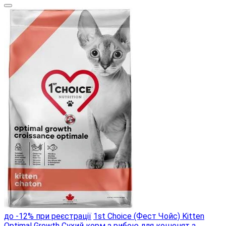
до -12% при реєстрації
1st Choice (Фест Чойс) Kitten
Optimal Growth Сухий корм з рибою для кошенят з