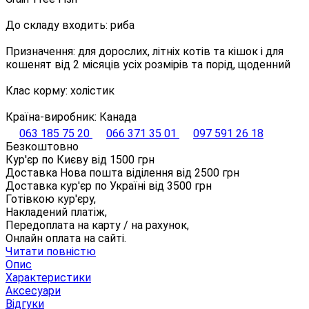
До складу входить: риба
Призначення: для дорослих, літніх котів та кішок і для
кошенят від 2 місяців усіх розмірів та порід, щоденний
Клас корму: холістик
Країна-виробник: Канада
063 185 75 20
066 371 35 01
097 591 26 18
Безкоштовно
Кур'єр по Києву від
1500
грн
Доставка Нова пошта віділення від
2500
грн
Доставка кур'єр по Україні від
3500
грн
Готівкою кур'єру,
Накладений платіж,
Передоплата на карту / на рахунок,
Онлайн оплата на сайті.
Читати повністю
Опис
Характеристики
Аксесуари
Відгуки