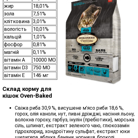
жир
18,01%
зола
7,51%
клітковина
3,01%
вологість
10,01%
кальцій
1,01%
фосфор
0,81%
магній
0,11%
вітамін А
10000 МО
вітамін D3
750 МО
вітамін E
146 мг
Склад корму для
кішок Oven-Baked
Свіжа риба 30,9 %, висушене м’ясо риби 18,6 %,
горох, олія каноли, нут, пивні дріжджі, насіння льону,
волокна гороху, гарбуз, інулін (пребіотики), морська
сіль, шпинат, екстракт зеленого чаю, глюкозамін
гідрохлорид, хондроїтину сульфат, екстракт юки
шидигера, яблука, банани, чорниця, броколі,