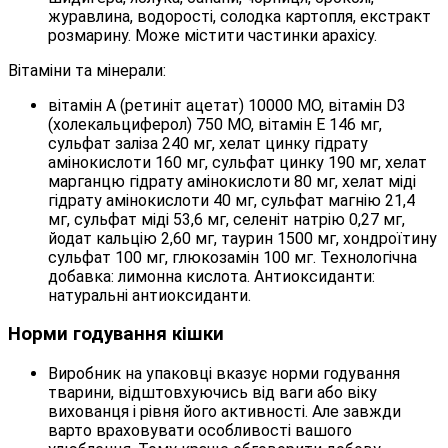
журавлина, водорості, солодка картопля, екстракт
розмарину. Може містити частинки арахісу.
Вітаміни та мінерали:
вітамін А (ретиніт ацетат) 10000 МО, вітамін D3
(холекальциферол) 750 МО, вітамін Е 146 мг,
сульфат заліза 240 мг, хелат цинку гідрату
амінокислоти 160 мг, сульфат цинку 190 мг, хелат
марганцю гідрату амінокислоти 80 мг, хелат міді
гідрату амінокислоти 40 мг, сульфат магнію 21,4
мг, сульфат міді 53,6 мг, селеніт натрію 0,27 мг,
йодат кальцію 2,60 мг, таурин 1500 мг, хондроїтину
сульфат 100 мг, глюкозамін 100 мг. Технологічна
добавка: лимонна кислота. Антиоксиданти:
натуральні антиоксиданти.
Норми годування кішки
Виробник на упаковці вказує норми годування
тварини, відштовхуючись від ваги або віку
вихованця і рівня його активності. Але завжди
варто враховувати особливості вашого