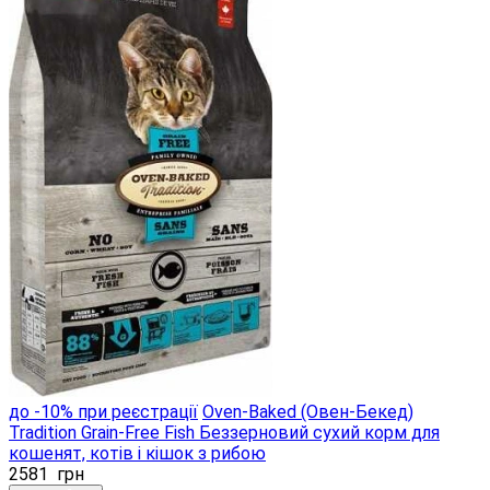
до -10% при реєстрації
Oven-Baked (Овен-Бекед)
Tradition Grain-Free Fish Беззерновий сухий корм для
кошенят, котів і кішок з рибою
2581
грн