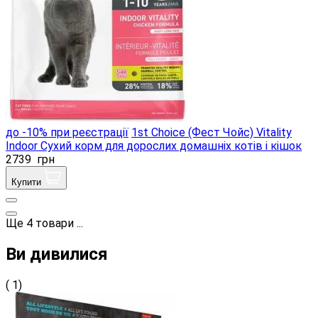
до -10% при реєстрації
1st Choice (Фест Чойс) Vitality
Indoor Сухий корм для дорослих домашніх котів і кішок
2739
грн
Купити
Ще
4
товари
...
Ви дивилися
( 1)