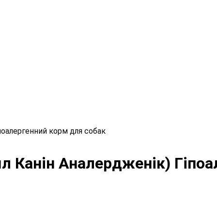
Гіпоалергенний корм для собак
Роял Канін Аналердженік) Гіпо