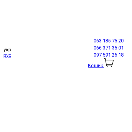
063 185 75 20
066 371 35 01
укр
097 591 26 18
рус
Кошик