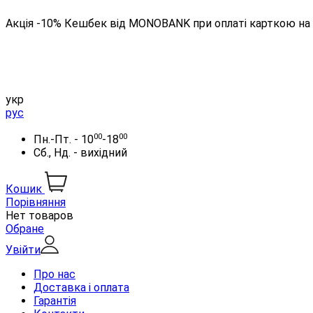
Акція -10% Кешбек від MONOBANK при оплаті карткою на 
укр
рус
00
00
Пн.-Пт. - 10
-18
Сб., Нд. - вихідний
Кошик
Порівняння
Нет товаров
Обране
Увійти
Про нас
Доставка і оплата
Гарантія