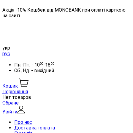
Акція -10% Кешбек від MONOBANK при оплаті карткою
на сайті
укр
рус
00
00
Пн.-Пт. - 10
-18
Сб., Нд. - вихідний
Кошик
Порівняння
Нет товаров
Обране
Увійти
Про нас
Доставка і оплата