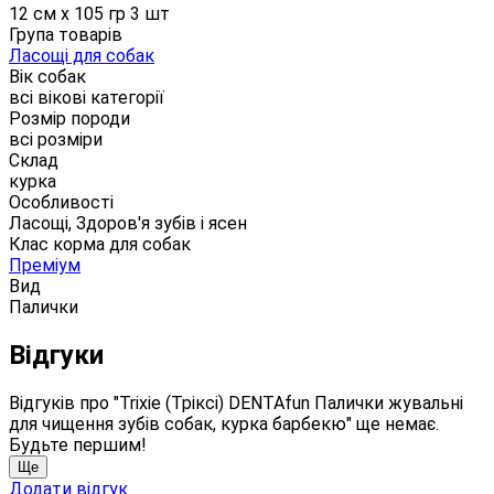
12 см х 105 гр 3 шт
Група товарів
Ласощі для собак
Вік собак
всі вікові категорії
Розмір породи
всі розміри
Склад
курка
Особливості
Ласощі, Здоров'я зубів і ясен
Клас корма для собак
Преміум
Вид
Палички
Відгуки
Відгуків про "Trixie (Тріксі) DENTAfun Палички жувальні
для чищення зубів собак, курка барбекю" ще немає.
Будьте першим!
Ще
Додати відгук