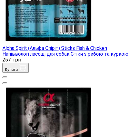
Alpha Spirit (Альфа Спіріт) Sticks Fish & Chicken
Напіввологі ласощі для собак Стіки з рибою та куркою
257
грн
Купити