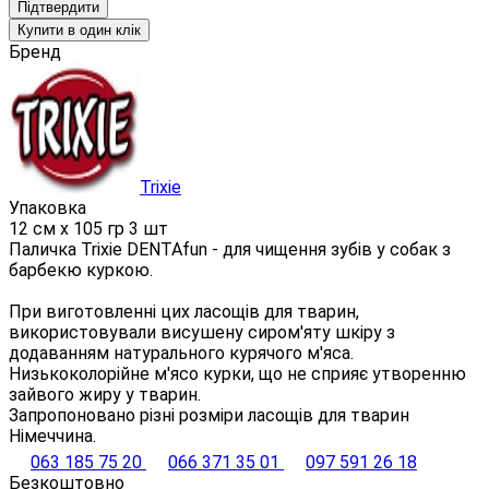
Підтвердити
Купити в один клік
Бренд
Trixie
Упаковка
12 см х 105 гр 3 шт
Паличка Trixie DENTAfun - для чищення зубів у собак з
барбекю куркою.
При виготовленні цих ласощів для тварин,
використовували висушену сиром'яту шкіру з
додаванням натурального курячого м'яса.
Низькоколорійне м'ясо курки, що не сприяє утворенню
зайвого жиру у тварин.
Запропоновано різні розміри ласощів для тварин
Німеччина.
063 185 75 20
066 371 35 01
097 591 26 18
Безкоштовно