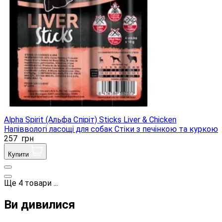
Alpha Spirit (Альфа Спіріт) Sticks Liver & Chicken
Напіввологі ласощі для собак Стіки з печінкою та куркою
257
грн
Купити
Ще
4
товари
...
Ви дивилися