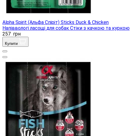
Alpha Spirit (Альфа Спіріт) Sticks Duck & Chicken
Напіввологі ласощі для собак Стіки з качкою та куркою
257
грн
Купити