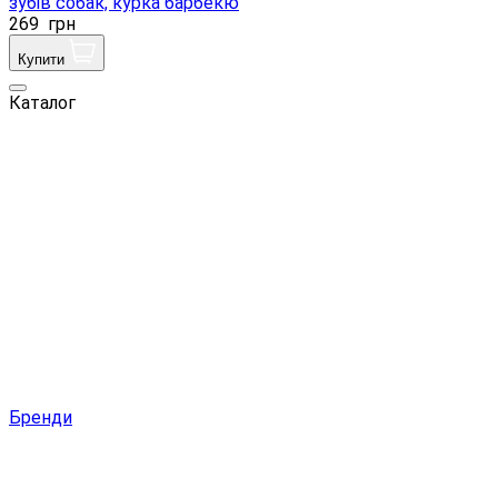
зубів собак, курка барбекю
269
грн
Купити
Каталог
Бренди