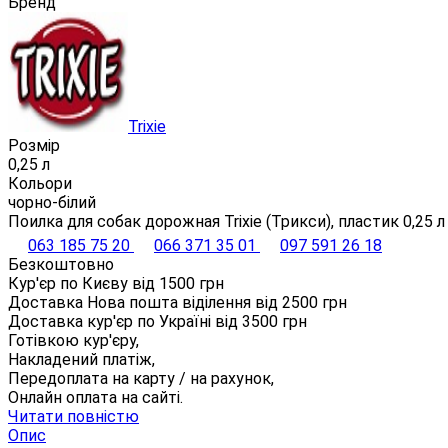
Бренд
Trixie
Розмір
0,25 л
Кольори
чорно-білий
Поилка для собак дорожная Trixie (Трикси), пластик 0,25 л
063 185 75 20
066 371 35 01
097 591 26 18
Безкоштовно
Кур'єр по Києву від
1500
грн
Доставка Нова пошта віділення від
2500
грн
Доставка кур'єр по Україні від
3500
грн
Готівкою кур'єру,
Накладений платіж,
Передоплата на карту / на рахунок,
Онлайн оплата на сайті.
Читати повністю
Опис