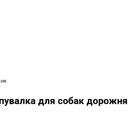
жня
напувалка для собак дорожня