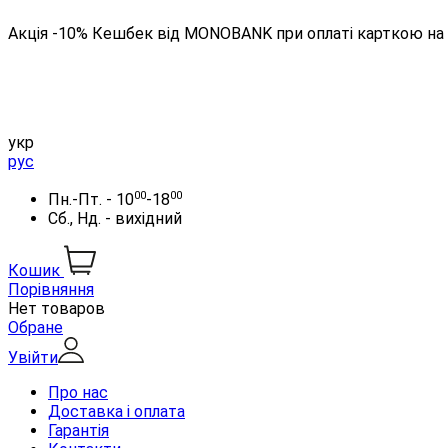
Акція -10% Кешбек від MONOBANK при оплаті карткою на 
укр
рус
00
00
Пн.-Пт. - 10
-18
Сб., Нд. - вихідний
Кошик
Порівняння
Нет товаров
Обране
Увійти
Про нас
Доставка і оплата
Гарантія