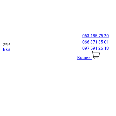
063 185 75 20
066 371 35 01
укр
097 591 26 18
рус
Кошик