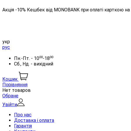
Акція -10% Кешбек від MONOBANK при оплаті карткою на 
укр
рус
00
00
Пн.-Пт. - 10
-18
Сб., Нд. - вихідний
Кошик
Порівняння
Нет товаров
Обране
Увійти
Про нас
Доставка і оплата
Гарантія