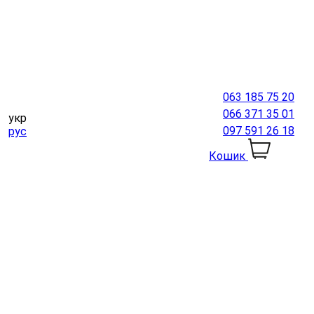
063 185 75 20
066 371 35 01
укр
097 591 26 18
рус
Кошик