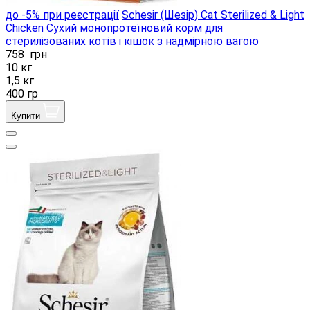
до -5% при реєстрації
Schesir (Шезір) Cat Sterilized & Light
Chicken Сухий монопротеїновий корм для
стерилізованих котів і кішок з надмірною вагою
758
грн
10 кг
1,5 кг
400 гр
Купити