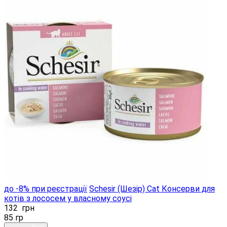
до -8% при реєстрації
Schesir (Шезір) Cat Консерви для
котів з лососем у власному соусі
132
грн
85 гр