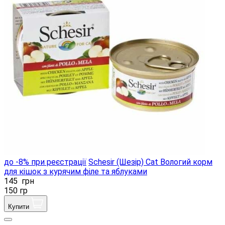
до -8% при реєстрації
Schesir (Шезір) Cat Вологий корм
для кішок з курячим філе та яблуками
145
грн
150 гр
Купити