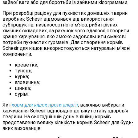
зайвої ваги або для боротьби із зайвими кілограмами.
При розробці раціону для пухнастих домашніх тварин
виробник Schesir відмовився від використання
субпродуктів, низькосортного м'яса, риби і різних
хімічних складових, за рахунок чого вдалося створити
краще харчування, яке зможе задовольнити смакові
потреби пухнастих гурманів. Для створення кормів
Schesir для кішок використовуються натуральні м'ясні
компоненти:
креветки;
тунець;
курка;
яловичина;
шинка;
сурімі.
Як і
корм для кішок проти алергії
, важливо вибирати
харчування Schesir відповідно до віку і стану здоров'я
тварини. На сьогоднішній день в лінійці кормів
представлено велику кількість кормів Schesir для будь-
яких вихованців: