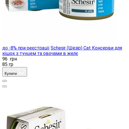
до -8% при реєстрації
Schesir (Шезір) Cat Консерви для
кішок з тунцем та овочами в желє
96
грн
85 гр
Купити