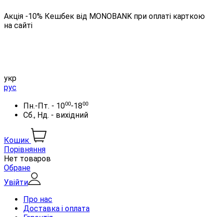
Акція -10% Кешбек від MONOBANK при оплаті карткою
на сайті
укр
рус
00
00
Пн.-Пт. - 10
-18
Сб., Нд. - вихідний
Кошик
Порівняння
Нет товаров
Обране
Увійти
Про нас
Доставка і оплата