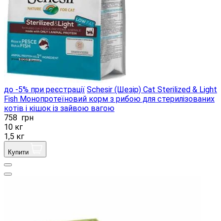
до -5% при реєстрації
Schesir (Шезір) Cat Sterilized & Light
Fish Монопротеїновий корм з рибою для стерилізованих
котів і кішок із зайвою вагою
758
грн
10 кг
1,5 кг
Купити