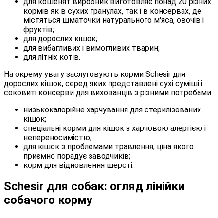
для кошенят виробник виготовляє понад 20 різних
кормів як в сухих гранулах, так і в консервах, де
містяться шматочки натурального м'яса, овочів і
фруктів;
для дорослих кішок;
для вибагливих і вимогливих тварин;
для літніх котів.
На окрему увагу заслуговують корми Schesir для
дорослих кішок, серед яких представлені сухі суміші і
соковиті консерви для вихованців з різними потребами:
низькокалорійне харчування для стерилізованих
кішок;
спеціальні корми для кішок з харчовою алергією і
непереносимістю;
для кішок з проблемами травлення, ціна якого
приємно порадує заводчиків;
корм для відновлення шерсті.
Schesir для собак: огляд лінійки
собачого корму