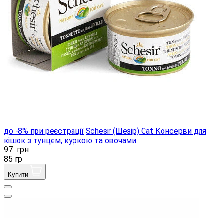
до -8% при реєстрації
Schesir (Шезір) Cat Консерви для
кішок з тунцем, куркою та овочами
97
грн
85 гр
Купити