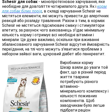
Schesir для собак
- монопротеїновое харчування, яке
необхідне для довголіття чотирилапого друга. Як і
корм
для собак білих порід
, в складі харчування Schesir не
містяться елементи, які можуть привести до алергічних
реакцій або розладу травлення. Разом з тим, в кормах
Schesir не містяться підсилювачі смаку і стимулятори
апетиту, за рахунок чого вихованець з'їдає мінімальну
кількість корму і отримує всі необхідні вітаміни і
мінерали. Це дуже важливо, оскільки при вживанні
збалансованого харчування Schesir відсутня ймовірність
переїдання, на тлі чого можуть з'явитися проблеми з
набором зайвої ваги, цукровий діабет або панкреатит.
Виробники корму
Шезір взяли до уваги той
факт, що в різний період
життя тварини
потребують різного
вітамінно-
мінерального комплексу і
кількості поживних
компонентів. Щоб
заводчикам було легше
підібрати раціон