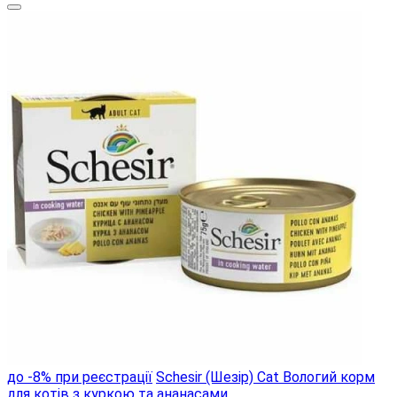
до -8% при реєстрації
Schesir (Шезір) Cat Вологий корм
для котів з куркою та ананасами