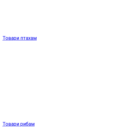
Товари птахам
Товари рибам