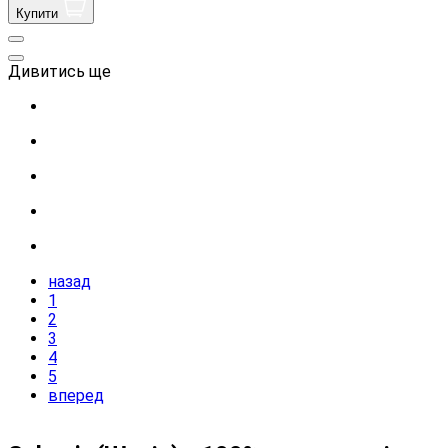
Купити
Дивитись ще
назад
1
2
3
4
5
вперед