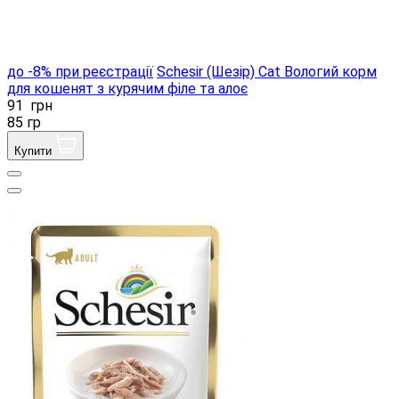
до -8% при реєстрації
Schesir (Шезір) Cat Вологий корм
для кошенят з курячим філе та алоє
91
грн
85 гр
Купити