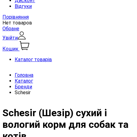
Дисконт
Відгуки
Порівняння
Нет товаров
Обране
Увійти
Кошик
Каталог товарів
Головна
Каталог
Бренди
Schesir
Schesir (Шезір) сухий і
вологий корм для собак та
котів