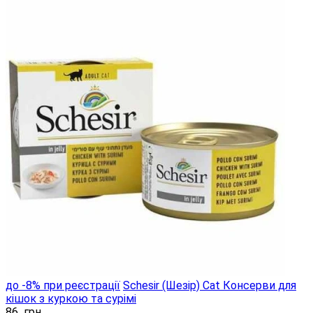
до -8% при реєстрації
Schesir (Шезір) Cat Консерви для
кішок з куркою та сурімі
86
грн