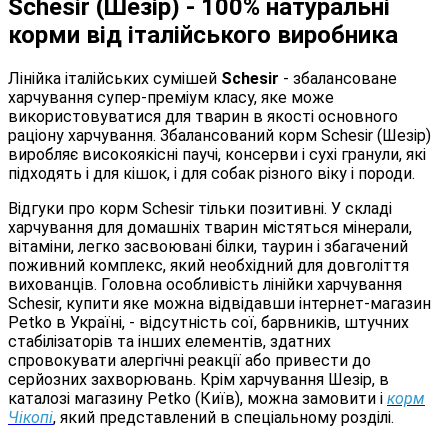
Schesir (Шезір) - 100% натуральні
корми від італійського виробника
Лінійка італійських сумішей
Schesir
- збалансоване
харчування супер-преміум класу, яке може
використовуватися для тварин в якості основного
раціону харчування. Збалансований корм Schesir (Шезір)
виробляє високоякісні паучі, консерви і сухі гранули, які
підходять і для кішок, і для собак різного віку і породи.
Відгуки про корм Schesir тільки позитивні. У складі
харчування для домашніх тварин містяться мінерали,
вітаміни, легко засвоювані білки, таурин і збагачений
поживний комплекс, який необхідний для довголіття
вихованців. Головна особливість лінійки харчування
Schesir, купити яке можна відвідавши інтернет-магазин
Petko в Україні, - відсутність сої, барвників, штучних
стабілізаторів та інших елементів, здатних
спровокувати алергічні реакції або привести до
серйозних захворювань. Крім харчування Шезір, в
каталозі магазину Petko (Київ), можна замовити і
корм
Чікопі
, який представлений в спеціальному розділі.