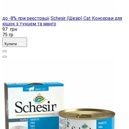
до -8% при реєстрації
Schesir (Шезір) Cat Консерви для
кішок з тунцем та манго
97
грн
75 гр
Купити