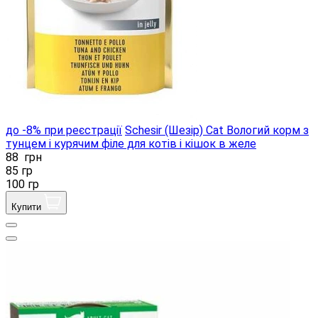
до -8% при реєстрації
Schesir (Шезір) Cat Вологий корм з
тунцем і курячим філе для котів і кішок в желе
88
грн
85 гр
100 гр
Купити