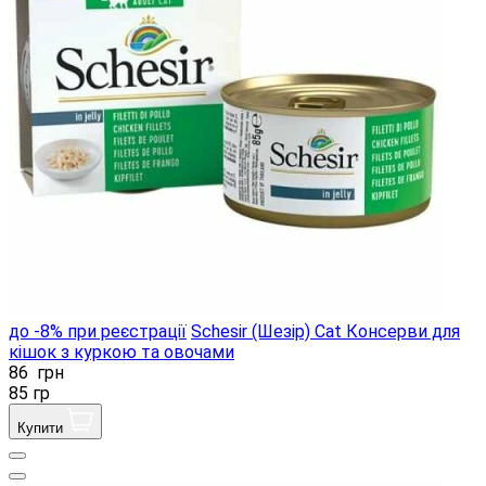
до -8% при реєстрації
Schesir (Шезір) Cat Консерви для
кішок з куркою та овочами
86
грн
85 гр
Купити