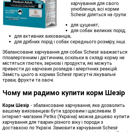
харчування для свого
улюбленця, всі корми
Schesir діляться на групи:
для цуценят;
для собак великих порід;
для активних вихованців;
для дрібних порід і собак середнього розміру, інші.
Збалансоване харчування для собак Schesir вважається
гіпоалергенним і дієтичним, оскільки в складі корму не
містяться глютен, зернові і продукти, які можуть
привести до харчових розладів і алергічних реакцій.
Замість цього в кормах Schesir присутні лікувальні
трави, фрукти та овочі.
Чому ми радимо купити корм Шезір
Корм Шезір
- збалансоване харчування, яке дозволить
вашому вихованцеві бути здоровим і щасливим. В
інтернет-магазині Petko (Україна) можна дешево купити
харчування для тварин різного віку і породи з
доставкою по Україні. Замовити харчування Schesir