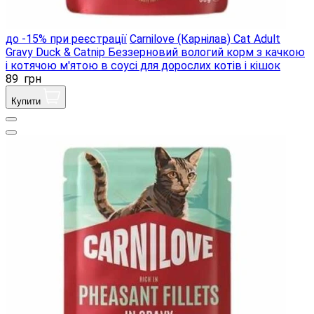
до -15% при реєстрації
Carnilove (Карнілав) Cat Adult
Gravy Duck & Catnip Беззерновий вологий корм з качкою
і котячою м'ятою в соусі для дорослих котів і кішок
89
грн
Купити