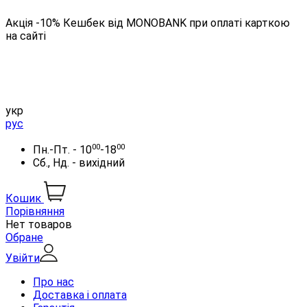
Акція -10% Кешбек від MONOBANK при оплаті карткою
на сайті
укр
рус
00
00
Пн.-Пт. - 10
-18
Сб., Нд. - вихідний
Кошик
Порівняння
Нет товаров
Обране
Увійти
Про нас
Доставка і оплата