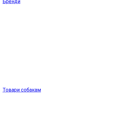
Бренди
Товари собакам