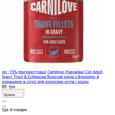
до -15% при реєстрації
Carnilove (Карнілав) Cat Adult
Gravy Trout & Echinacea Вологий корм з фореллю й
ехінацеєю в соусі для дорослих котів і кішок
89
грн
Купити
Ще
4
товари
...