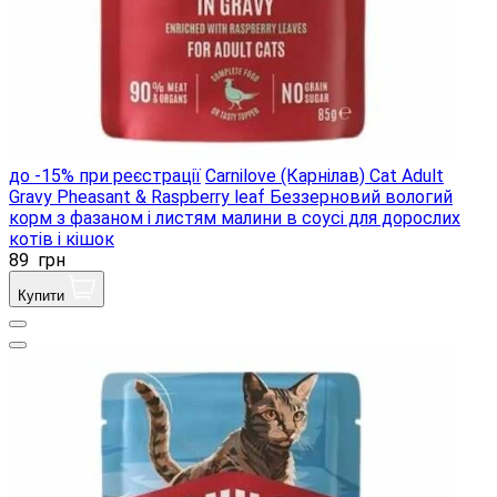
до -15% при реєстрації
Carnilove (Карнілав) Cat Adult
Gravy Pheasant & Raspberry leaf Беззерновий вологий
корм з фазаном і листям малини в соусі для дорослих
котів і кішок
89
грн
Купити