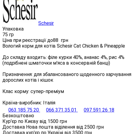
Schesir
Упаковка
75 гр
Ціна при реєстрації до
88
грн
Вологий корм для котів Schesir Cat Chicken & Pineapple
До складу входить: філе курки 40%, ананас 4%, рис 4%
(подрібнені шматочки м'яса в консервній банці)
Призначення: для збалансованого щоденного харчування
дорослих котів і кішок
Клас корму: супер-преміум
Країна-виробник: Італія
063 185 75 20
066 371 35 01
097 591 26 18
Безкоштовно
Кур'єр по Києву від
1500
грн
Доставка Нова пошта віділення від
2500
грн
Доставка кур'єр по Україні від
3500
грн