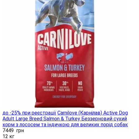
до -25% при реєстрації
Carnilove (Карнілав) Active Dog
Adult Large Breed Salmon & Turkey Беззерновий сухий
корм з лососем та індичкою ​​для великих порід собак
7449
грн
12 кг