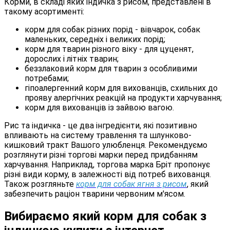
Корми, в складі яких індичка з рисом, представлені в
такому асортименті:
корм для собак різних порід - вівчарок, собак
маленьких, середніх і великих порід;
корм для тварин різного віку - для цуценят,
дорослих і літніх тварин;
беззлаковий корм для тварин з особливими
потребами;
гіпоалергенний корм для вихованців, схильних до
прояву алергічних реакцій на продукти харчування;
корм для вихованців із зайвою вагою.
Рис та індичка - це два інгредієнти, які позитивно
впливають на систему травлення та шлунково-
кишковий тракт Вашого улюбленця. Рекомендуємо
розглянути різні торгові марки перед придбанням
харчування. Наприклад, торгова марка Бріт пропонує
різні види корму, в залежності від потреб вихованця.
Також розгляньте
корм для собак ягня з рисом
, який
забезпечить раціон тварини червоним м'ясом.
Вибираємо який корм для собак з