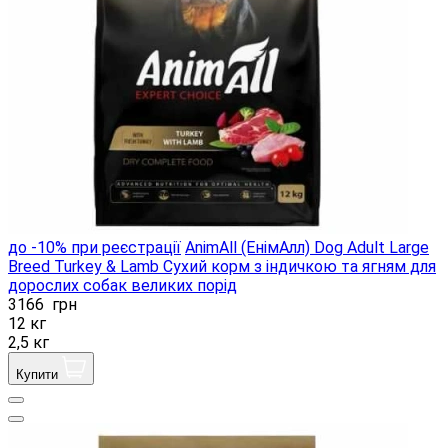
до -10% при реєстрації
AnimAll (ЕнімАлл) Dog Adult Large
Breed Turkey & Lamb Сухий корм з індичкою та ягням для
дорослих собак великих порід
3166
грн
12 кг
2,5 кг
Купити