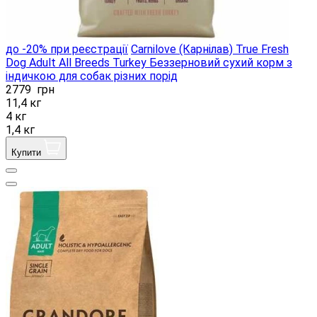
до -20% при реєстрації
Carnilove (Карнілав) True Fresh
Dog Adult All Breeds Turkey Беззерновий сухий корм з
індичкою для собак різних порід
2779
грн
11,4 кг
4 кг
1,4 кг
Купити