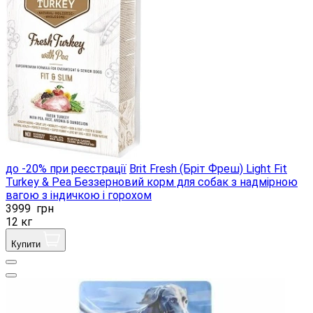
до -20% при реєстрації
Brit Fresh (Бріт Фреш) Light Fit
Turkey & Pea Беззерновий корм для собак з надмірною
вагою з індичкою і горохом
3999
грн
12 кг
Купити