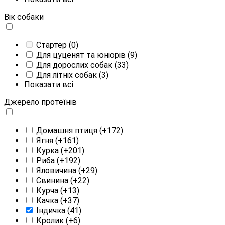
Вік собаки
Стартер
(0)
Для цуценят та юніорів
(9)
Для дорослих собак
(33)
Для літніх собак
(3)
Показати всі
Джерело протеїнів
Домашня птиця
(+172)
Ягня
(+161)
Курка
(+201)
Риба
(+192)
Яловичина
(+29)
Свинина
(+22)
Курча
(+13)
Качка
(+37)
Індичка
(41)
Кролик
(+6)