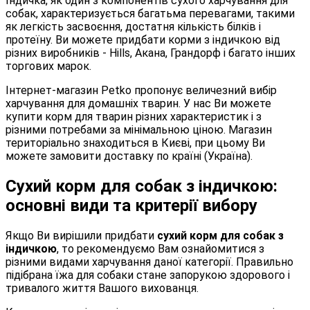
Індичка, як один з компонентів сухого харчування для
собак, характеризується багатьма перевагами, такими
як легкість засвоєння, достатня кількість білків і
протеїну. Ви можете придбати корми з індичкою від
різних виробників - Hills, Акана, Грандорф і багато інших
торгових марок.
Інтернет-магазин Petko пропонує величезний вибір
харчування для домашніх тварин. У нас Ви можете
купити корм для тварин різних характеристик і з
різними потребами за мінімальною ціною. Магазин
територіально знаходиться в Києві, при цьому Ви
можете замовити доставку по країні (Україна).
Сухий корм для собак з індичкою:
основні види та критерії вибору
Якщо Ви вирішили придбати
сухий корм для собак з
індичкою
, то рекомендуємо Вам ознайомитися з
різними видами харчування даної категорії. Правильно
підібрана їжа для собаки стане запорукою здорового і
тривалого життя Вашого вихованця.