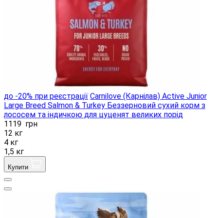
до -20% при реєстрації
Carnilove (Карнілав) Active Junior
Large Breed Salmon & Turkey Беззерновий сухий корм ​​з
лососем та індичкою для цуценят великих порід
1119
грн
12 кг
4 кг
1,5 кг
Купити