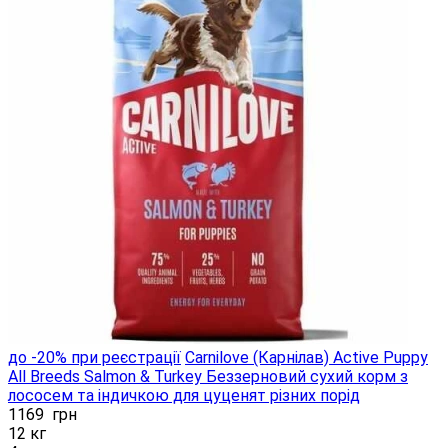
до -20% при реєстрації
Carnilove (Карнілав) Active Puppy
All Breeds Salmon & Turkey Беззерновий сухий корм ​​з
лососем та індичкою для цуценят різних порід
1169
грн
12 кг