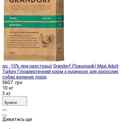
до -15% при реєстрації
Grandorf (Грандорф) Maxi Adult
Turkey Гіпоалергенний корм з індичкою для дорослих
собак великих порід
5607
грн
10 кг
3 кг
Купити
Дивитись ще