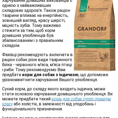
Харчування домашніх вихованців є
однією з найважливіших
складових здоров'я. Також раціон
тварини впливає на енергійність,
зовнішній вигляд, красу шерсті,
міцність зубів. Тому важливо
стежити за тим, щоб корм
домашніх улюбленців був
збалансованим і з правильним
складом.
Фахівці рекомендують включати в
раціон собак різні види тваринного
білка - червоного м'яса, м'яса птиці
і риби. Тому рекомендуємо Вам
придбати
корм для собак з індичкою
, що допоможе
урізноманітнити харчування Вашого улюбленця.
Сухий корм, до складу якого входить індичка, може
стати основою харчування домашнього улюбленця. Ви
можете придбати такий
корм для собак супер преміум
класу
або холістік, в залежності від уподобань і
функціонального призначення.