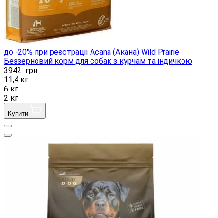
до -20% при реєстрації
Acana (Акана) Wild Prairie
Беззерновий корм для собак з курчам та індичкою
3942
грн
11,4 кг
6 кг
2 кг
Купити