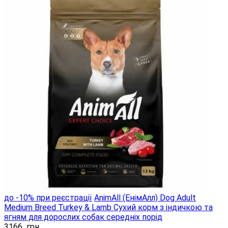
до -10% при реєстрації
AnimAll (ЕнімАлл) Dog Adult
Medium Breed Turkey & Lamb Сухий корм з індичкою та
ягням для дорослих собак середніх порід
3166
грн