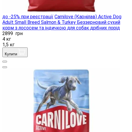
до -25% при реєстрації
Carnilove (Карнілав) Active Dog
Adult Small Breed Salmon & Turkey Беззерновий сухий
корм з лососем та індичкою для собак дрібних порід
2899
грн
4 кг
1,5 кг
Купити