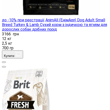
до -10% при реєстрації
AnimAll (ЕнімАлл) Dog Adult Small
Breed Turkey & Lamb Сухий корм з індичкою та ягням для
дорослих собак дрібних порід
3166
грн
12 кг
2,5 кг
700 гр
Купити