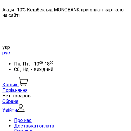
Акція -10% Кешбек від MONOBANK при оплаті карткою
на сайті
укр
рус
00
00
Пн.-Пт. - 10
-18
Сб., Нд. - вихідний
Кошик
Порівняння
Нет товаров
Обране
Увійти
Про нас
Доставка і оплата