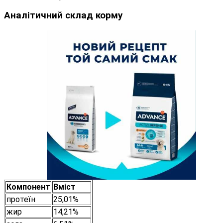
Аналітичний склад корму
Компонент
Вміст
протеїн
25,01%
жир
14,21%