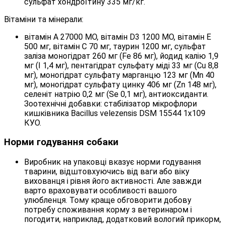
сульфат хондроїтину 335 мг/кг.
Вітаміни та мінерали:
вітамін A 27000 МО, вітамін D3 1200 МО, вітамін E
500 мг, вітамін C 70 мг, таурин 1200 мг, cульфат
залiза моногідрат 260 мг (Fe 86 мг), йодид калію 1,9
мг (I 1,4 мг), пентагідрат сульфату міді 33 мг (Cu 8,8
мг), моногідрат сульфату марганцю 123 мг (Mn 40
мг), моногідрат сульфату цинку 406 мг (Zn 148 мг),
селеніт натрію 0,2 мг (Se 0,1 мг), антиоксиданти.
Зоотехнічні добавки: стабілізатор мікрофлори
кишківника Bacillus velezensis DSM 15544 1x109
КУО.
Норми годування собаки
Виробник на упаковці вказує норми годування
тварини, відштовхуючись від ваги або віку
вихованця і рівня його активності. Але завжди
варто враховувати особливості вашого
улюбленця. Тому краще обговорити добову
потребу споживання корму з ветеринаром і
погодити, наприклад, додатковий вологий прикорм,