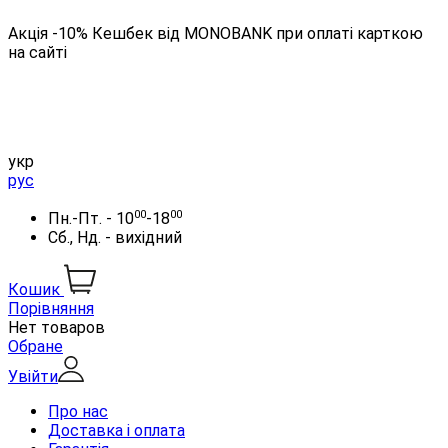
Акція -10% Кешбек від MONOBANK при оплаті карткою
на сайті
укр
рус
00
00
Пн.-Пт. - 10
-18
Сб., Нд. - вихідний
Кошик
Порівняння
Нет товаров
Обране
Увійти
Про нас
Доставка і оплата