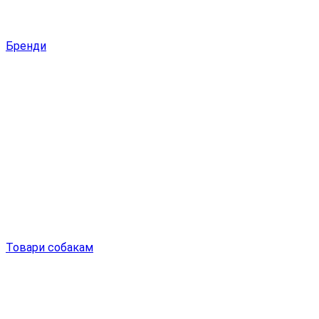
Бренди
Товари собакам