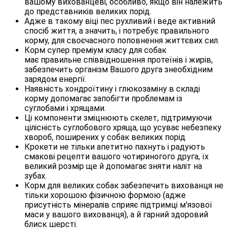
вашому вихованцеві, особливо, якщо він належить
до представників великих порід.
Адже в такому віці пес рухливий і веде активний
спосіб життя, а значить, і потребує правильного
корму, для своєчасного поповнення життєвих сил.
Корм супер преміум класу для собак
має правильне співвідношення протеїнів і жирів,
забезпечить організм Вашого друга знеобхідним
зарядом енергії.
Наявність хондроїтину і глюкозаміну в складі
корму допомагає запобігти проблемам із
суглобами і хрящами.
Ці компоненти зміцнюють скелет, підтримуючи
цілісність суглобового хряща, що усуває небезпеку
хвороб, поширених у собак великих порід.
Крокети не тільки апетитно пахнуть і радують
смакові рецепти вашого чотириногого друга, їх
великий розмір ще й допомагає зняти наліт на
зубах.
Корм для великих собак забезпечить вихованця не
тільки хорошою фізичною формою (адже
присутність мінералів сприяє підтримці м'язової
маси у вашого вихованця), а й гарний здоровий
блиск шерсті.