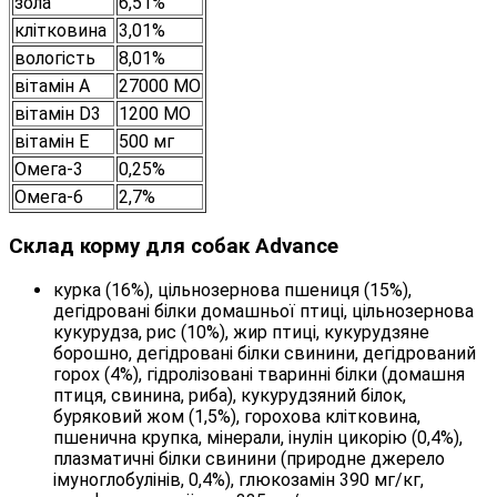
зола
6,51%
клітковина
3,01%
вологість
8,01%
вітамін А
27000 МО
вітамін D3
1200 МО
вітамін E
500 мг
Омега-3
0,25%
Омега-6
2,7%
Склад корму для собак Advance
курка (16%), цільнозернова пшениця (15%),
дегідровані білки домашньої птиці, цільнозернова
кукурудза, рис (10%), жир птиці, кукурудзяне
борошно, дегідровані білки свинини, дегідрований
горох (4%), гідролізовані тваринні білки (домашня
птиця, свинина, риба), кукурудзяний білок,
буряковий жом (1,5%), горохова клітковина,
пшенична крупка, мінерали, інулін цикорію (0,4%),
плазматичні білки свинини (природне джерело
імуноглобулінів, 0,4%), глюкозамін 390 мг/кг,