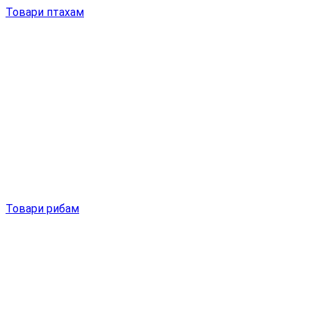
Товари птахам
Товари рибам