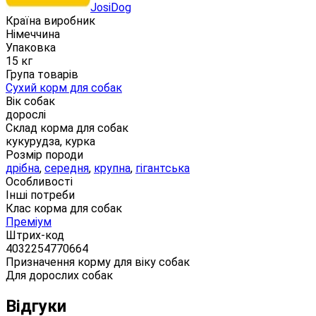
JosiDog
Країна виробник
Німеччина
Упаковка
15 кг
Група товарів
Сухий корм для собак
Вік собак
дорослі
Склад корма для собак
кукурудза, курка
Розмір породи
дрібна
,
середня
,
крупна
,
гігантська
Особливості
Інші потреби
Клас корма для собак
Преміум
Штрих-код
4032254770664
Призначення корму для віку собак
Для дорослих собак
Відгуки