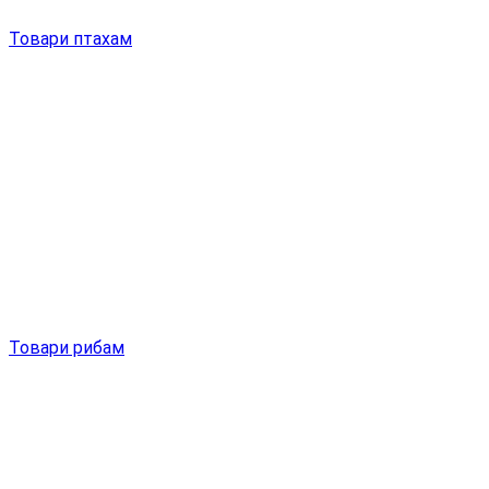
Товари птахам
Товари рибам