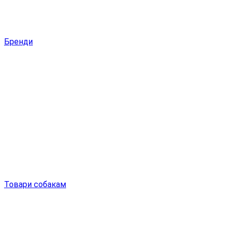
Бренди
Товари собакам