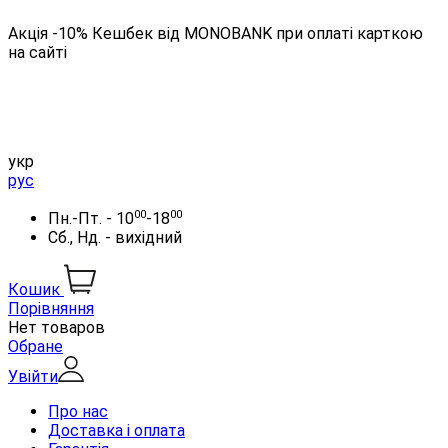
Акція -10% Кешбек від MONOBANK при оплаті карткою
на сайті
укр
рус
00
00
Пн.-Пт. - 10
-18
Сб., Нд. - вихідний
Кошик
Порівняння
Нет товаров
Обране
Увійти
Про нас
Доставка і оплата