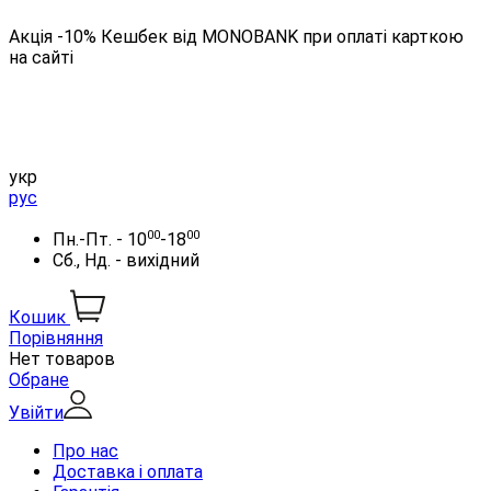
Акція -10% Кешбек від MONOBANK при оплаті карткою
на сайті
укр
рус
00
00
Пн.-Пт. - 10
-18
Сб., Нд. - вихідний
Кошик
Порівняння
Нет товаров
Обране
Увійти
Про нас
Доставка і оплата