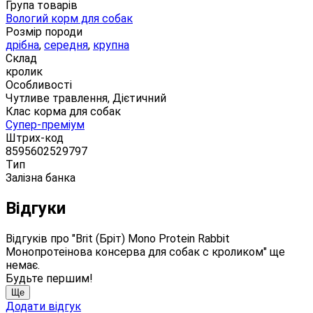
Група товарів
Вологий корм для собак
Розмір породи
дрібна
,
середня
,
крупна
Склад
кролик
Особливості
Чутливе травлення, Дієтичний
Клас корма для собак
Супер-преміум
Штрих-код
8595602529797
Тип
Залізна банка
Відгуки
Відгуків про "Brit (Бріт) Mono Protein Rabbit
Монопротеінова консерва для собак c кроликом" ще
немає.
Будьте першим!
Ще
Додати відгук