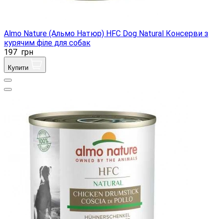
Almo Nature (Альмо Натюр) HFC Dog Natural Консерви з
курячим філе для собак
197
грн
Купити