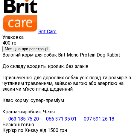
Brit Care
Упаковка
400 гр
Моя ціна при реєстрації
Вологий корм для собак Brit Mono Protein Dog Rabbit
До складу входить: кролик, без злаків
Призначення: для дорослих собак усіх порід та розмірів з
чутливим травленням, зайвою вагою або алергією на
злаки чи м'ясо птиці, щоденний
Клас корму: супер-преміум
Країна-виробник: Чехія
063 185 75 20
066 371 35 01
097 591 26 18
Безкоштовно
Кур'єр по Києву від
1500
грн