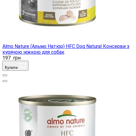
Almo Nature (Альмо Натюр) HFC Dog Natural Консерви з
курячою ніжкою для собак
197
грн
Купити