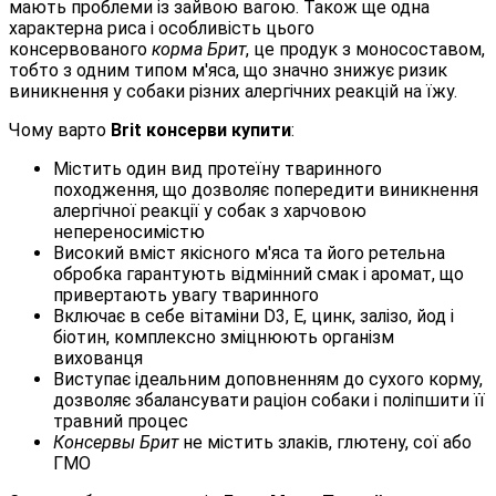
мають проблеми із зайвою вагою. Також ще одна
характерна риса і особливість цього
консервованого
корма Брит
, це продук з моносоставом,
тобто з одним типом м'яса, що значно знижує ризик
виникнення у собаки різних алергічних реакцій на їжу.
Чому варто
Brit консерви купити
:
Містить один вид протеїну тваринного
походження, що дозволяє попередити виникнення
алергічної реакції у собак з харчовою
непереносимістю
Високий вміст якісного м'яса та його ретельна
обробка гарантують відмінний смак і аромат, що
привертають увагу тваринного
Включає в себе вітаміни D3, Е, цинк, залізо, йод і
біотин, комплексно зміцнюють організм
вихованця
Виступає ідеальним доповненням до сухого корму,
дозволяє збалансувати раціон собаки і поліпшити її
травний процес
Консервы Брит
не містить злаків, глютену, сої або
ГМО