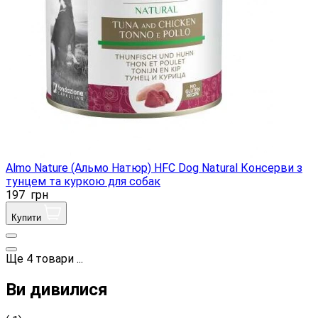
Almo Nature (Альмо Натюр) HFC Dog Natural Консерви з
тунцем та куркою для собак
197
грн
Купити
Ще
4
товари
...
Ви дивилися