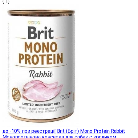
( 1)
до -10% при реєстрації
Brit (Бріт) Mono Protein Rabbit
Монопротеінова консерва для собак c кроликом