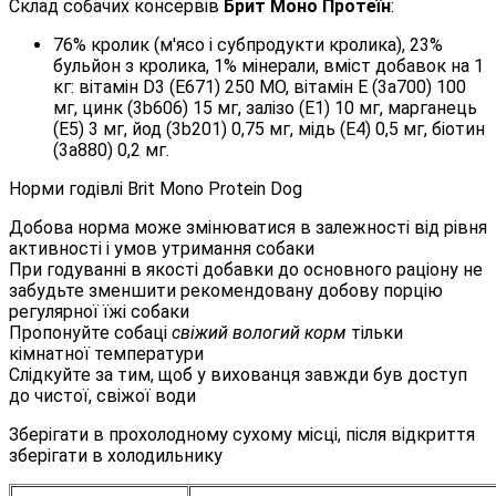
Склад собачих консервів
Брит Моно Протеїн
:
76% кролик (м'ясо і субпродукти кролика), 23%
бульйон з кролика, 1% мінерали, вміст добавок на 1
кг: вітамін D3 (E671) 250 МО, вітамін Е (3a700) 100
мг, цинк (3b606) 15 мг, залізо (E1) 10 мг, марганець
(E5) 3 мг, йод (3b201) 0,75 мг, мідь (E4) 0,5 мг, біотин
(3a880) 0,2 мг.
Норми годівлі Brit Mono Protein Dog
Добова норма може змінюватися в залежності від рівня
активності і умов утримання собаки
При годуванні в якості добавки до основного раціону не
забудьте зменшити рекомендовану добову порцію
регулярної їжі собаки
Пропонуйте собаці
свіжий вологий корм
тільки
кімнатної температури
Слідкуйте за тим, щоб у вихованця завжди був доступ
до чистої, свіжої води
Зберігати в прохолодному сухому місці, після відкриття
зберігати в холодильнику