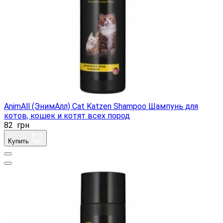
AnimAll (ЭнимАлл) Cat Katzen Shampoo Шампунь для
котов, кошек и котят всех пород
82
грн
Купить