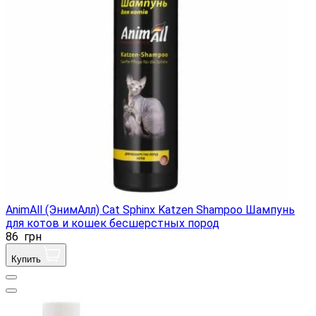
AnimAll (ЭнимАлл) Cat Sphinx Katzen Shampoo Шампунь
для котов и кошек бесшерстных пород
86
грн
Купить